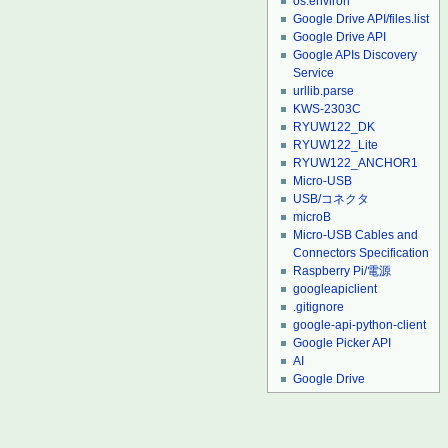
os.environ
Google Drive API/files.list
Google Drive API
Google APIs Discovery
Service
urllib.parse
KWS-2303C
RYUW122_DK
RYUW122_Lite
RYUW122_ANCHOR1
Micro-USB
USB/コネクタ
microB
Micro-USB Cables and
Connectors Specification
Raspberry Pi/電源
googleapiclient
.gitignore
google-api-python-client
Google Picker API
AI
Google Drive