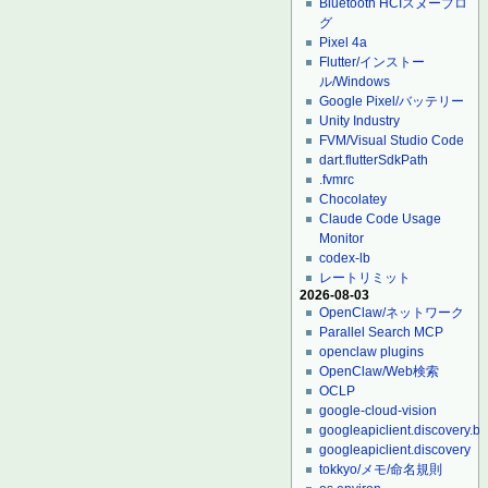
Bluetooth HCIスヌープロ
グ
Pixel 4a
Flutter/インストー
ル/Windows
Google Pixel/バッテリー
Unity Industry
FVM/Visual Studio Code
dart.flutterSdkPath
.fvmrc
Chocolatey
Claude Code Usage
Monitor
codex-lb
レートリミット
2026-08-03
OpenClaw/ネットワーク
Parallel Search MCP
openclaw plugins
OpenClaw/Web検索
OCLP
google-cloud-vision
googleapiclient.discovery.bu
googleapiclient.discovery
tokkyo/メモ/命名規則