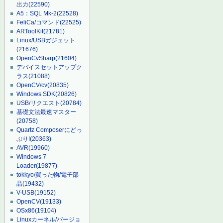
出力
(22590)
A5：SQL Mk-2
(22528)
FeliCa/コマンド
(22525)
ARToolKit
(21781)
Linux/USBガジェット
(21676)
OpenCvSharp
(21604)
デバイスセットアップク
ラス
(21088)
OpenCV/cv
(20835)
Windows SDK
(20826)
USB/リクエスト
(20784)
基礎文法最速マスター
(20758)
Quartz Composerにどっ
ぷり!
(20363)
AVR
(19960)
Windows 7
Loader
(19877)
tokkyo/買った物/電子部
品
(19432)
V-USB
(19152)
OpenCV
(19133)
OSx86
(19104)
Linuxカーネル/バージョ