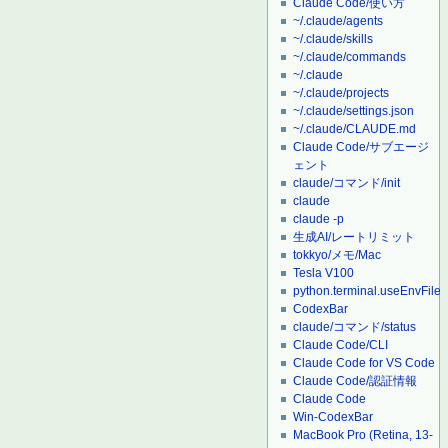
Claude Code/使い方
~/.claude/agents
~/.claude/skills
~/.claude/commands
~/.claude
~/.claude/projects
~/.claude/settings.json
~/.claude/CLAUDE.md
Claude Code/サブエージ
ェント
claude/コマンド/init
claude
claude -p
生成AI/レートリミット
tokkyo/メモ/Mac
Tesla V100
python.terminal.useEnvFile
CodexBar
claude/コマンド/status
Claude Code/CLI
Claude Code for VS Code
Claude Code/認証情報
Claude Code
Win-CodexBar
MacBook Pro (Retina, 13-