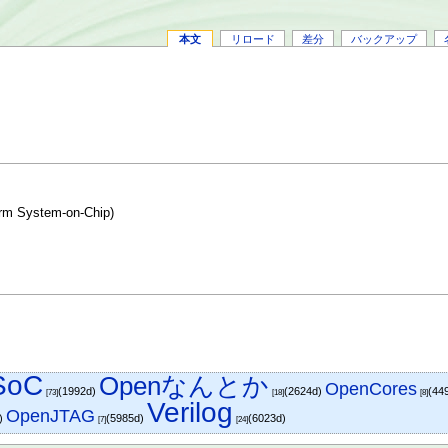
本文
リロード
差分
バックアップ
rm System-on-Chip)
SoC
Openなんとか
OpenCores
(1992d)
(2624d)
(44
[73]
[18]
[8]
Verilog
OpenJTAG
d)
(5985d)
(6023d)
[7]
[24]