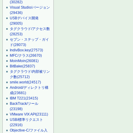
(30282)
Visual Studio/バージョン
(29436)
USBデバイス開発
(29005)
タグクラウド/アクセス数
(28253)
セブン・ステップ・ガイ
ド
(28073)
IndivBox.key
(27573)
MFC/クラス
(26670)
MoinMoin
(26081)
BitBake
(25837)
タグクラウド/内部被リン
ク数
(25712)
smile.world
(24517)
Android/ディレクトリ構
成
(23681)
IBM T221
(23415)
BackTrack/ツール
(23198)
VMware VIX API
(23111)
USB/標準リクエスト
(22916)
Objective-C/ファイル入