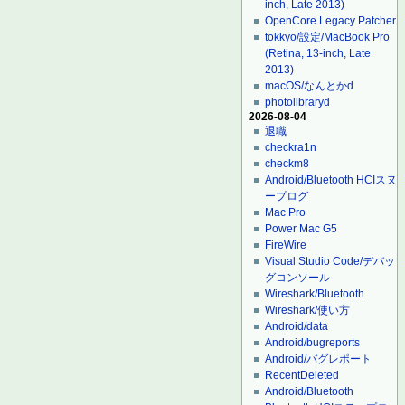
inch, Late 2013)
OpenCore Legacy Patcher
tokkyo/設定/MacBook Pro
(Retina, 13-inch, Late
2013)
macOS/なんとかd
photolibraryd
2026-08-04
退職
checkra1n
checkm8
Android/Bluetooth HCIスヌ
ープログ
Mac Pro
Power Mac G5
FireWire
Visual Studio Code/デバッ
グコンソール
Wireshark/Bluetooth
Wireshark/使い方
Android/data
Android/bugreports
Android/バグレポート
RecentDeleted
Android/Bluetooth