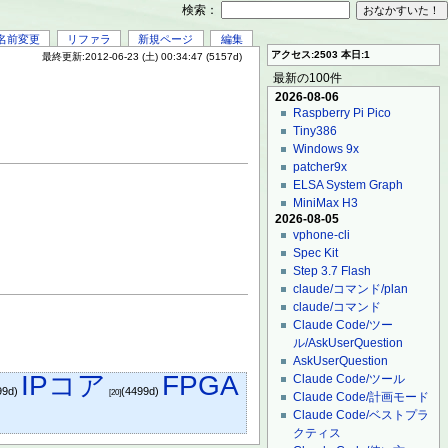
検索：
名前変更
リファラ
新規ページ
編集
アクセス:2503 本日:1
最終更新:2012-06-23 (土) 00:34:47 (5157d)
最新の100件
2026-08-06
Raspberry Pi Pico
Tiny386
Windows 9x
patcher9x
ELSA System Graph
MiniMax H3
2026-08-05
vphone-cli
Spec Kit
Step 3.7 Flash
claude/コマンド/plan
claude/コマンド
Claude Code/ツー
ル/AskUserQuestion
AskUserQuestion
IPコア
FPGA
Claude Code/ツール
99d)
(4499d)
[20]
Claude Code/計画モード
Claude Code/ベストプラ
クティス