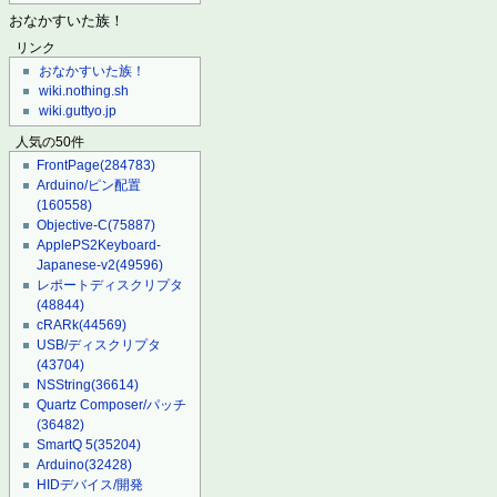
おなかすいた族！
リンク
おなかすいた族！
wiki.nothing.sh
wiki.guttyo.jp
人気の50件
FrontPage
(284783)
Arduino/ピン配置
(160558)
Objective-C
(75887)
ApplePS2Keyboard-
Japanese-v2
(49596)
レポートディスクリプタ
(48844)
cRARk
(44569)
USB/ディスクリプタ
(43704)
NSString
(36614)
Quartz Composer/パッチ
(36482)
SmartQ 5
(35204)
Arduino
(32428)
HIDデバイス/開発