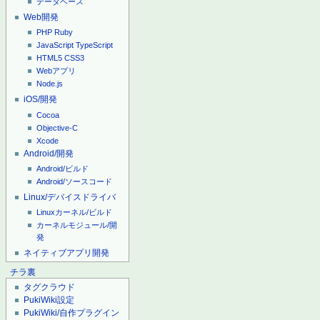
データベース
Web開発
PHP
Ruby
JavaScript
TypeScript
HTML5
CSS3
Webアプリ
Node.js
iOS/開発
Cocoa
Objective-C
Xcode
Android/開発
Android/ビルド
Android/ソースコード
Linux/デバイスドライバ
Linuxカーネル/ビルド
カーネルモジュール/開
発
ネイティブアプリ開発
チラ裏
タグクラウド
PukiWiki設定
PukiWiki/自作プラグイン