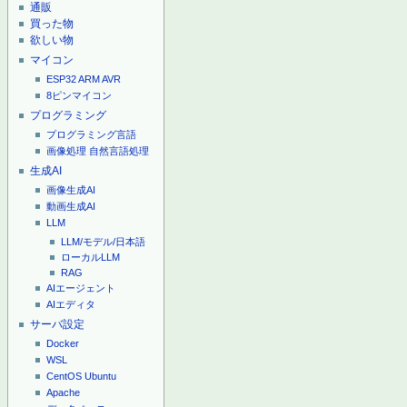
通販
買った物
欲しい物
マイコン
ESP32
ARM
AVR
8ピンマイコン
プログラミング
プログラミング言語
画像処理
自然言語処理
生成AI
画像生成AI
動画生成AI
LLM
LLM/モデル/日本語
ローカルLLM
RAG
AIエージェント
AIエディタ
サーバ設定
Docker
WSL
CentOS
Ubuntu
Apache