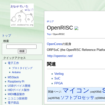
IPコア
OpenRISC
Top
/ OpenRISC
トップ
検索
OpenCores
の前身
ORPSoC (the OpenRISC Reference Platfo
http://openrisc.net/
クイックアクセス
電子工作
関連
プロトタイピング
Arduino
Verilog
M5Stack
SoC
Raspberry Pi
FPGA
USBデバイス開発
マイコン
HIDデバイス製作
関連ページ:
(435d)
[159]
MIDI機器製作
ソフトプロセッサ
(4976d)
(5984
ニコニコ技術部
[94]
[7]
電子部品