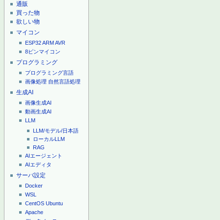
通販
買った物
欲しい物
マイコン
ESP32
ARM
AVR
8ピンマイコン
プログラミング
プログラミング言語
画像処理
自然言語処理
生成AI
画像生成AI
動画生成AI
LLM
LLM/モデル/日本語
ローカルLLM
RAG
AIエージェント
AIエディタ
サーバ設定
Docker
WSL
CentOS
Ubuntu
Apache