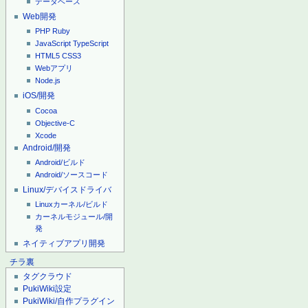
データベース
Web開発
PHP
Ruby
JavaScript
TypeScript
HTML5
CSS3
Webアプリ
Node.js
iOS/開発
Cocoa
Objective-C
Xcode
Android/開発
Android/ビルド
Android/ソースコード
Linux/デバイスドライバ
Linuxカーネル/ビルド
カーネルモジュール/開
発
ネイティブアプリ開発
チラ裏
タグクラウド
PukiWiki設定
PukiWiki/自作プラグイン