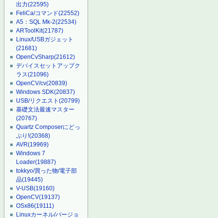
出力
(22595)
FeliCa/コマンド
(22552)
A5：SQL Mk-2
(22534)
ARToolKit
(21787)
Linux/USBガジェット
(21681)
OpenCvSharp
(21612)
デバイスセットアップク
ラス
(21096)
OpenCV/cv
(20839)
Windows SDK
(20837)
USB/リクエスト
(20799)
基礎文法最速マスター
(20767)
Quartz Composerにどっ
ぷり!
(20368)
AVR
(19969)
Windows 7
Loader
(19887)
tokkyo/買った物/電子部
品
(19445)
V-USB
(19160)
OpenCV
(19137)
OSx86
(19111)
Linuxカーネル/バージョ