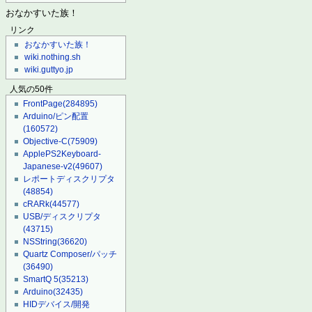
おなかすいた族！
リンク
おなかすいた族！
wiki.nothing.sh
wiki.guttyo.jp
人気の50件
FrontPage
(284895)
Arduino/ピン配置
(160572)
Objective-C
(75909)
ApplePS2Keyboard-
Japanese-v2
(49607)
レポートディスクリプタ
(48854)
cRARk
(44577)
USB/ディスクリプタ
(43715)
NSString
(36620)
Quartz Composer/パッチ
(36490)
SmartQ 5
(35213)
Arduino
(32435)
HIDデバイス/開発