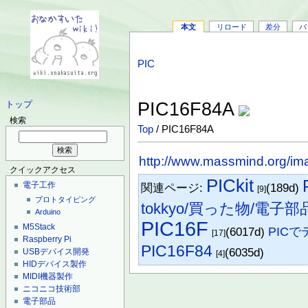
本文
リロード
差分
バ
PIC
PIC16F84A
トップ
検索
Top
/ PIC16F84A
http://www.massmind.org/i
クイックアクセス
PICkit
電子工作
関連ページ:
(189d)
[9]
プロトタイピング
tokkyo/買った物/電子部
Arduino
PIC16F
M5Stack
(6017d)
PIC
[17]
Raspberry Pi
PIC16F84
(6035d)
USBデバイス開発
[4]
HIDデバイス製作
MIDI機器製作
ニコニコ技術部
電子部品