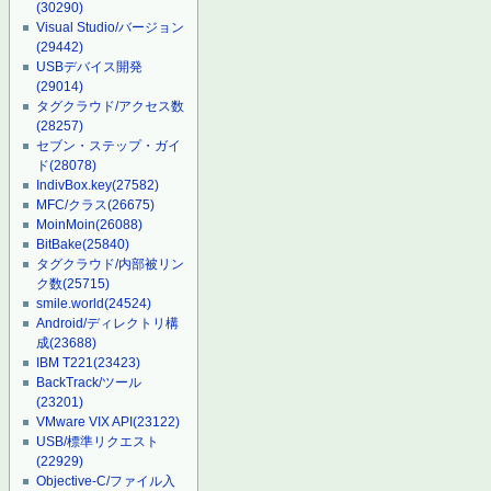
(30290)
Visual Studio/バージョン
(29442)
USBデバイス開発
(29014)
タグクラウド/アクセス数
(28257)
セブン・ステップ・ガイ
ド
(28078)
IndivBox.key
(27582)
MFC/クラス
(26675)
MoinMoin
(26088)
BitBake
(25840)
タグクラウド/内部被リン
ク数
(25715)
smile.world
(24524)
Android/ディレクトリ構
成
(23688)
IBM T221
(23423)
BackTrack/ツール
(23201)
VMware VIX API
(23122)
USB/標準リクエスト
(22929)
Objective-C/ファイル入