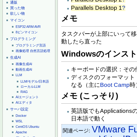
通販
Parallels Desktop 1
?
買った物
欲しい物
メモ
マイコン
ESP32
ARM
AVR
8ピンマイコン
タスクバーが上部にいって移動で
プログラミング
動したら直った
プログラミング言語
画像処理
自然言語処理
Windowsのインス
生成AI
画像生成AI
キーボードの選択：その他→J
動画生成AI
LLM
ディスクのフォーマット
LLM/モデル/日本語
なる（主に
Boot Camp
時
ローカルLLM
RAG
メモ (こっそり)
AIエージェント
AIエディタ
サーバ設定
英語版でもApplicat
Docker
日本語で動く
WSL
VMware Fu
CentOS
Ubuntu
関連ページ:
Apache