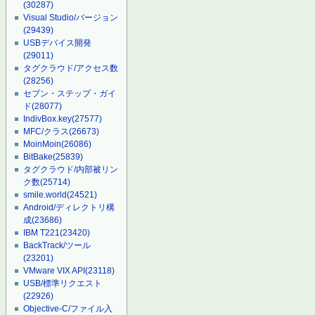
(30287)
Visual Studio/バージョン
(29439)
USBデバイス開発
(29011)
タグクラウド/アクセス数
(28256)
セブン・ステップ・ガイ
ド
(28077)
IndivBox.key
(27577)
MFC/クラス
(26673)
MoinMoin
(26086)
BitBake
(25839)
タグクラウド/内部被リン
ク数
(25714)
smile.world
(24521)
Android/ディレクトリ構
成
(23686)
IBM T221
(23420)
BackTrack/ツール
(23201)
VMware VIX API
(23118)
USB/標準リクエスト
(22926)
Objective-C/ファイル入