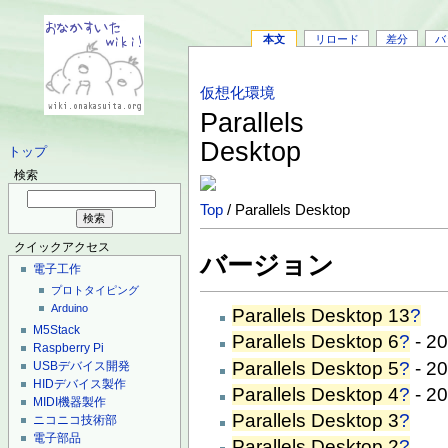
本文
リロード
差分
バ
仮想化環境
Parallels
Desktop
トップ
検索
Top
/ Parallels Desktop
クイックアクセス
バージョン
電子工作
プロトタイピング
Arduino
Parallels Desktop 13
?
M5Stack
Parallels Desktop 6
?
- 2
Raspberry Pi
Parallels Desktop 5
?
- 20
USBデバイス開発
HIDデバイス製作
Parallels Desktop 4
?
- 20
MIDI機器製作
Parallels Desktop 3
?
ニコニコ技術部
電子部品
Parallels Desktop 2
?