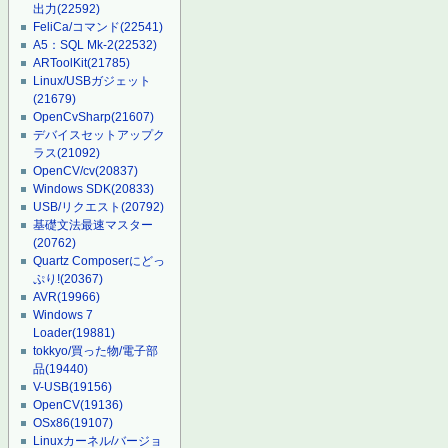
出力
(22592)
FeliCa/コマンド
(22541)
A5：SQL Mk-2
(22532)
ARToolKit
(21785)
Linux/USBガジェット
(21679)
OpenCvSharp
(21607)
デバイスセットアップク
ラス
(21092)
OpenCV/cv
(20837)
Windows SDK
(20833)
USB/リクエスト
(20792)
基礎文法最速マスター
(20762)
Quartz Composerにどっ
ぷり!
(20367)
AVR
(19966)
Windows 7
Loader
(19881)
tokkyo/買った物/電子部
品
(19440)
V-USB
(19156)
OpenCV
(19136)
OSx86
(19107)
Linuxカーネル/バージョ