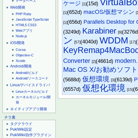
VirtualBo
データベース
ケージ
(15d)
[1]
Web開発
macOS/仮想マシン
(652d)
[1]
[
PHP
Ruby
JavaScript
TypeScript
(656d)
Parallels Desktop fo
[1]
HTML5
CSS3
Karabiner
(3249d)
(3276
Webアプリ
[9]
Node.js
ン
WDDM
(4040d)
[57]
[17]
iOS/開発
KeyRemap4MacBo
Cocoa
Objective-C
Converter
modern.
(4661d)
Xcode
[2]
Android/開発
Mac OS X/お勧めソフ
Android/ビルド
仮想環境
Android/ソースコード
(5688d)
(6139d)
P
[3]
Linux/デバイスドライバ
仮想化環境
(6557d)
(
[15]
Linuxカーネル/ビルド
カーネルモジュール/開
発
ネイティブアプリ開発
チラ裏
タグクラウド
PukiWiki設定
PukiWiki/自作プラグイン