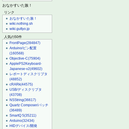
おなかすいた族！
リンク
おなかすいた族！
wiki.nothing.sh
wiki.guttyo.jp
人気の50件
FrontPage
(284847)
Arduino/ピン配置
(160568)
Objective-C
(75904)
ApplePS2Keyboard-
Japanese-v2
(49602)
レポートディスクリプタ
(48852)
cRARk
(44575)
USB/ディスクリプタ
(43708)
NSString
(36617)
Quartz Composer/パッチ
(36489)
SmartQ 5
(35211)
Arduino
(32434)
HIDデバイス/開発