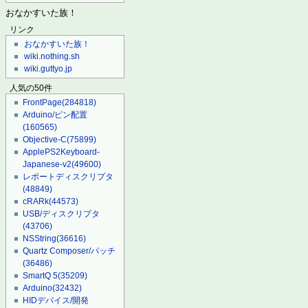
おなかすいた族！
リンク
おなかすいた族！
wiki.nothing.sh
wiki.guttyo.jp
人気の50件
FrontPage
(284818)
Arduino/ピン配置
(160565)
Objective-C
(75899)
ApplePS2Keyboard-
Japanese-v2
(49600)
レポートディスクリプタ
(48849)
cRARk
(44573)
USB/ディスクリプタ
(43706)
NSString
(36616)
Quartz Composer/パッチ
(36486)
SmartQ 5
(35209)
Arduino
(32432)
HIDデバイス/開発