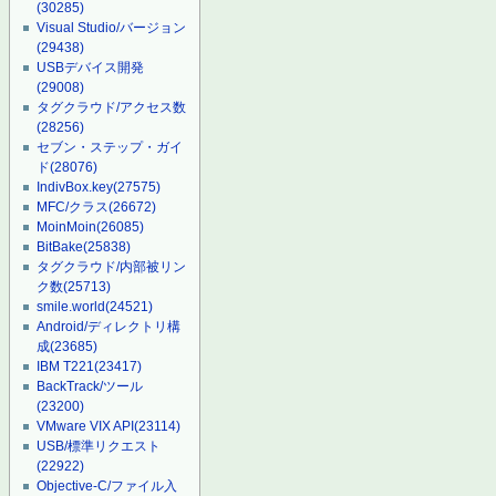
(30285)
Visual Studio/バージョン
(29438)
USBデバイス開発
(29008)
タグクラウド/アクセス数
(28256)
セブン・ステップ・ガイ
ド
(28076)
IndivBox.key
(27575)
MFC/クラス
(26672)
MoinMoin
(26085)
BitBake
(25838)
タグクラウド/内部被リン
ク数
(25713)
smile.world
(24521)
Android/ディレクトリ構
成
(23685)
IBM T221
(23417)
BackTrack/ツール
(23200)
VMware VIX API
(23114)
USB/標準リクエスト
(22922)
Objective-C/ファイル入