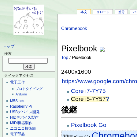
本文
リロード
差分
バ
Chromebook
Pixelbook
トップ
検索
Top
/ Pixelbook
2400x1600
クイックアクセス
https://www.google.com/chr
電子工作
プロトタイピング
Core i7-7Y75
Arduino
Core i5-7Y57
?
M5Stack
Raspberry Pi
後継
USBデバイス開発
HIDデバイス製作
MIDI機器製作
Pixelbook Go
ニコニコ技術部
Chromebo
電子部品