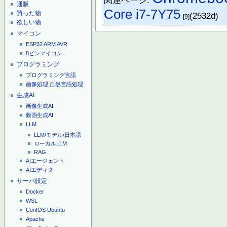
関連ページ:
通販
Core i7-7Y75
買った物
(2532d)
[9]
欲しい物
マイコン
ESP32
ARM
AVR
8ピンマイコン
プログラミング
プログラミング言語
画像処理
自然言語処理
生成AI
画像生成AI
動画生成AI
LLM
LLM/モデル/日本語
ローカルLLM
RAG
AIエージェント
AIエディタ
サーバ設定
Docker
WSL
CentOS
Ubuntu
Apache