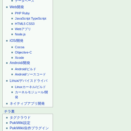
データベース
Web開発
PHP
Ruby
JavaScript
TypeScript
HTML5
CSS3
Webアプリ
Node.js
iOS/開発
Cocoa
Objective-C
Xcode
Android/開発
Android/ビルド
Android/ソースコード
Linux/デバイスドライバ
Linuxカーネル/ビルド
カーネルモジュール/開
発
ネイティブアプリ開発
チラ裏
タグクラウド
PukiWiki設定
PukiWiki/自作プラグイン