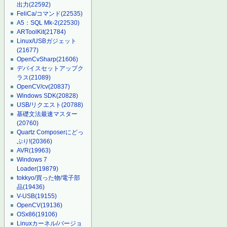
出力
(22592)
FeliCa/コマンド
(22535)
A5：SQL Mk-2
(22530)
ARToolKit
(21784)
Linux/USBガジェット
(21677)
OpenCvSharp
(21606)
デバイスセットアップク
ラス
(21089)
OpenCV/cv
(20837)
Windows SDK
(20828)
USB/リクエスト
(20788)
基礎文法最速マスター
(20760)
Quartz Composerにどっ
ぷり!
(20366)
AVR
(19963)
Windows 7
Loader
(19879)
tokkyo/買った物/電子部
品
(19436)
V-USB
(19155)
OpenCV
(19136)
OSx86
(19106)
Linuxカーネル/バージョ