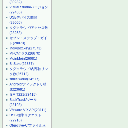
(30282)
Visual Studio/バージョン
(29436)
USBデバイス開発
(29005)
タグクラウド/アクセス数
(28253)
セブン・ステップ・ガイ
ド
(28073)
IndivBox.key
(27573)
MFC/クラス
(26670)
MoinMoin
(26081)
BitBake
(25837)
タグクラウド/内部被リン
ク数
(25712)
smile.world
(24517)
Android/ディレクトリ構
成
(23681)
IBM T221
(23415)
BackTrack/ツール
(23198)
VMware VIX API
(23111)
USB/標準リクエスト
(22916)
Objective-C/ファイル入