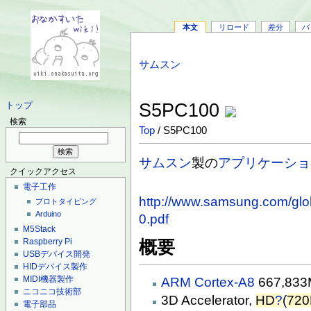
本文
リロード
差分
バ
サムスン
S5PC100
トップ
検索
Top
/ S5PC100
サムスン
製の
アプリケーショ
クイックアクセス
電子工作
http://www.samsung.com/glo
プロトタイピング
Arduino
0.pdf
M5Stack
Raspberry Pi
概要
USBデバイス開発
HIDデバイス製作
MIDI機器製作
ARM Cortex-A8
667,83
ニコニコ技術部
3D Accelerator,
HD
?
(
720
電子部品