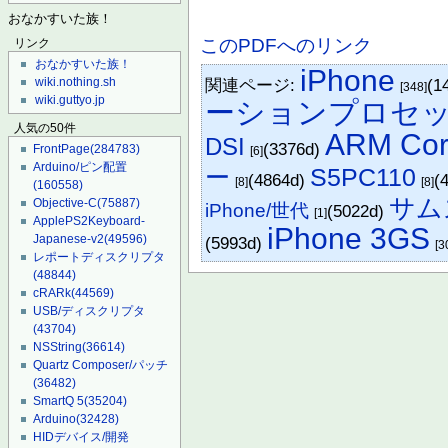
おなかすいた族！
このPDFへのリンク
リンク
おなかすいた族！
iPhone
関連ページ:
(1
wiki.nothing.sh
[348]
wiki.guttyo.jp
ーションプロセ
人気の50件
ARM Cor
DSI
(3376d)
FrontPage
(284783)
[6]
Arduino/ピン配置
ー
S5PC110
(4864d)
(
[8]
[8]
(160558)
サム
Objective-C
(75887)
iPhone/世代
(5022d)
[1]
ApplePS2Keyboard-
iPhone 3GS
Japanese-v2
(49596)
(5993d)
[3
レポートディスクリプタ
(48844)
cRARk
(44569)
USB/ディスクリプタ
(43704)
NSString
(36614)
Quartz Composer/パッチ
(36482)
SmartQ 5
(35204)
Arduino
(32428)
HIDデバイス/開発