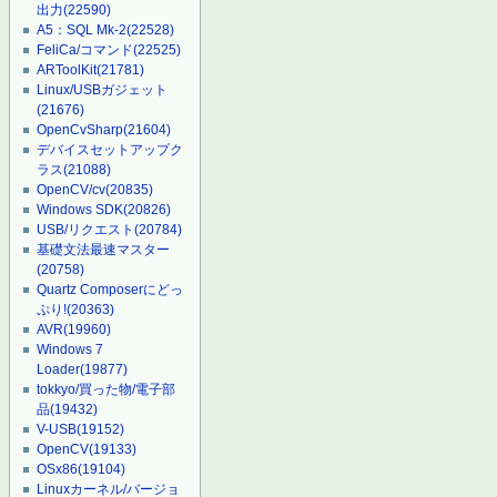
出力
(22590)
A5：SQL Mk-2
(22528)
FeliCa/コマンド
(22525)
ARToolKit
(21781)
Linux/USBガジェット
(21676)
OpenCvSharp
(21604)
デバイスセットアップク
ラス
(21088)
OpenCV/cv
(20835)
Windows SDK
(20826)
USB/リクエスト
(20784)
基礎文法最速マスター
(20758)
Quartz Composerにどっ
ぷり!
(20363)
AVR
(19960)
Windows 7
Loader
(19877)
tokkyo/買った物/電子部
品
(19432)
V-USB
(19152)
OpenCV
(19133)
OSx86
(19104)
Linuxカーネル/バージョ