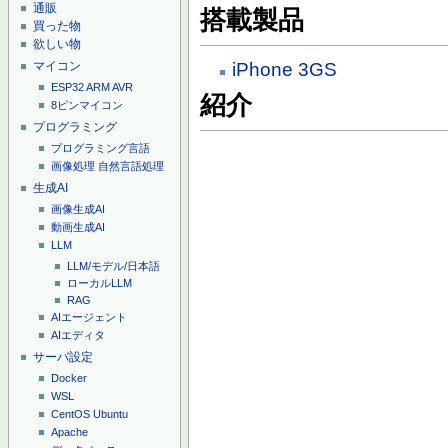
通販
搭載製品
買った物
欲しい物
マイコン
iPhone 3GS
ESP32
ARM
AVR
紹介
8ピンマイコン
プログラミング
プログラミング言語
画像処理
自然言語処理
生成AI
画像生成AI
動画生成AI
LLM
LLM/モデル/日本語
ローカルLLM
RAG
AIエージェント
AIエディタ
サーバ設定
Docker
WSL
CentOS
Ubuntu
Apache