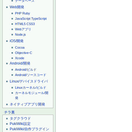
データベース
Web開発
PHP
Ruby
JavaScript
TypeScript
HTML5
CSS3
Webアプリ
Node.js
iOS/開発
Cocoa
Objective-C
Xcode
Android/開発
Android/ビルド
Android/ソースコード
Linux/デバイスドライバ
Linuxカーネル/ビルド
カーネルモジュール/開
発
ネイティブアプリ開発
チラ裏
タグクラウド
PukiWiki設定
PukiWiki/自作プラグイン