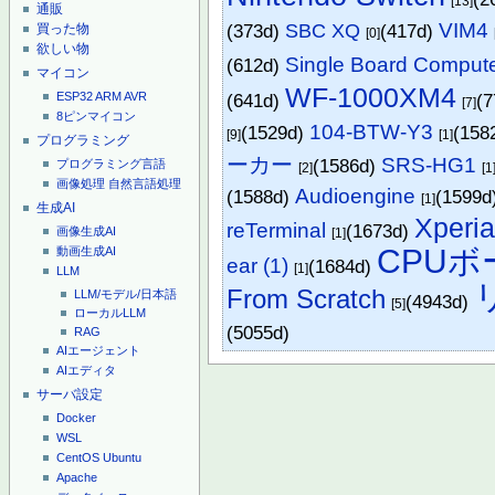
[13]
通販
VIM4
(373d)
SBC XQ
(417d)
買った物
[0]
欲しい物
Single Board Comput
(612d)
マイコン
WF-1000XM4
ESP32
ARM
AVR
(641d)
(
[7]
8ピンマイコン
104-BTW-Y3
(1529d)
(158
[9]
[1]
プログラミング
ーカー
SRS-HG1
(1586d)
プログラミング言語
[2]
[1
画像処理
自然言語処理
Audioengine
(1588d)
(1599d
[1]
生成AI
Xperi
reTerminal
(1673d)
画像生成AI
[1]
CPUボ
動画生成AI
ear (1)
(1684d)
[1]
LLM
From Scratch
LLM/モデル/日本語
(4943d)
[5]
ローカルLLM
(5055d)
RAG
AIエージェント
AIエディタ
サーバ設定
Docker
WSL
CentOS
Ubuntu
Apache