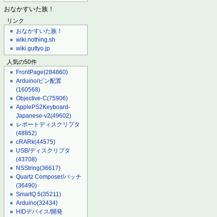
おなかすいた族！
リンク
おなかすいた族！
wiki.nothing.sh
wiki.guttyo.jp
人気の50件
FrontPage
(284860)
Arduino/ピン配置
(160568)
Objective-C
(75906)
ApplePS2Keyboard-
Japanese-v2
(49602)
レポートディスクリプタ
(48852)
cRARk
(44575)
USB/ディスクリプタ
(43708)
NSString
(36617)
Quartz Composer/パッチ
(36490)
SmartQ 5
(35211)
Arduino
(32434)
HIDデバイス/開発