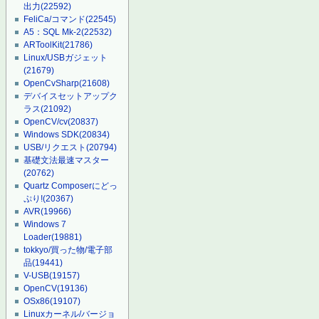
出力
(22592)
FeliCa/コマンド
(22545)
A5：SQL Mk-2
(22532)
ARToolKit
(21786)
Linux/USBガジェット
(21679)
OpenCvSharp
(21608)
デバイスセットアップク
ラス
(21092)
OpenCV/cv
(20837)
Windows SDK
(20834)
USB/リクエスト
(20794)
基礎文法最速マスター
(20762)
Quartz Composerにどっ
ぷり!
(20367)
AVR
(19966)
Windows 7
Loader
(19881)
tokkyo/買った物/電子部
品
(19441)
V-USB
(19157)
OpenCV
(19136)
OSx86
(19107)
Linuxカーネル/バージョ