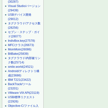
(30287)
Visual Studio/バージョン
(29439)
USBデバイス開発
(29012)
タグクラウド/アクセス数
(28256)
セブン・ステップ・ガイ
ド
(28077)
IndivBox.key
(27578)
MFC/クラス
(26673)
MoinMoin
(26086)
BitBake
(25839)
タグクラウド/内部被リン
ク数
(25714)
smile.world
(24521)
Android/ディレクトリ構
成
(23686)
IBM T221
(23422)
BackTrack/ツール
(23201)
VMware VIX API
(23119)
USB/標準リクエスト
(22926)
Objective-C/ファイル入