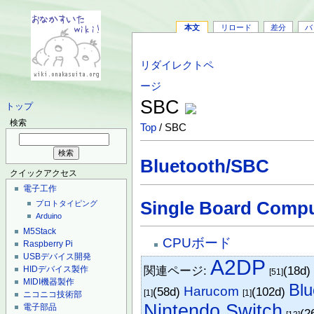
本文
リロード
差分
バ
リダイレクトペ
ージ
SBC
トップ
検索
Top
/ SBC
Bluetooth/SBC
クイックアクセス
電子工作
Single Board Compu
プロトタイピング
Arduino
M5Stack
CPUボード
Raspberry Pi
USBデバイス開発
A2DP
関連ページ:
(18d
HIDデバイス製作
[51]
MIDI機器製作
Blu
Harucom
(58d)
(102d)
[1]
[1]
ニコニコ技術部
Nintendo Switch
電子部品
(2