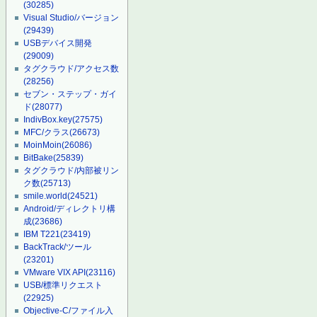
(30285)
Visual Studio/バージョン
(29439)
USBデバイス開発
(29009)
タグクラウド/アクセス数
(28256)
セブン・ステップ・ガイ
ド
(28077)
IndivBox.key
(27575)
MFC/クラス
(26673)
MoinMoin
(26086)
BitBake
(25839)
タグクラウド/内部被リン
ク数
(25713)
smile.world
(24521)
Android/ディレクトリ構
成
(23686)
IBM T221
(23419)
BackTrack/ツール
(23201)
VMware VIX API
(23116)
USB/標準リクエスト
(22925)
Objective-C/ファイル入