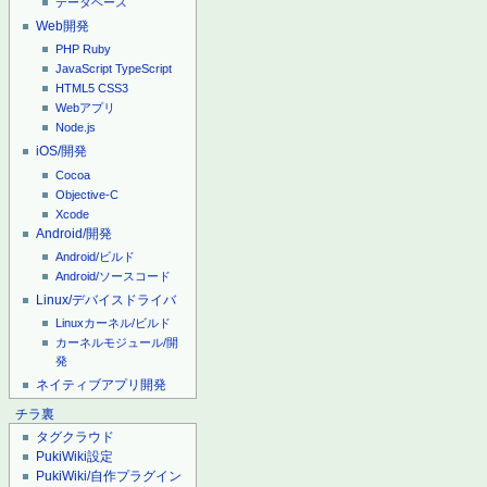
データベース
Web開発
PHP
Ruby
JavaScript
TypeScript
HTML5
CSS3
Webアプリ
Node.js
iOS/開発
Cocoa
Objective-C
Xcode
Android/開発
Android/ビルド
Android/ソースコード
Linux/デバイスドライバ
Linuxカーネル/ビルド
カーネルモジュール/開
発
ネイティブアプリ開発
チラ裏
タグクラウド
PukiWiki設定
PukiWiki/自作プラグイン