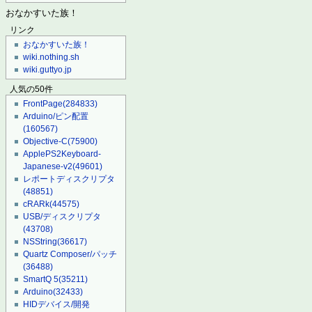
おなかすいた族！
リンク
おなかすいた族！
wiki.nothing.sh
wiki.guttyo.jp
人気の50件
FrontPage
(284833)
Arduino/ピン配置
(160567)
Objective-C
(75900)
ApplePS2Keyboard-
Japanese-v2
(49601)
レポートディスクリプタ
(48851)
cRARk
(44575)
USB/ディスクリプタ
(43708)
NSString
(36617)
Quartz Composer/パッチ
(36488)
SmartQ 5
(35211)
Arduino
(32433)
HIDデバイス/開発