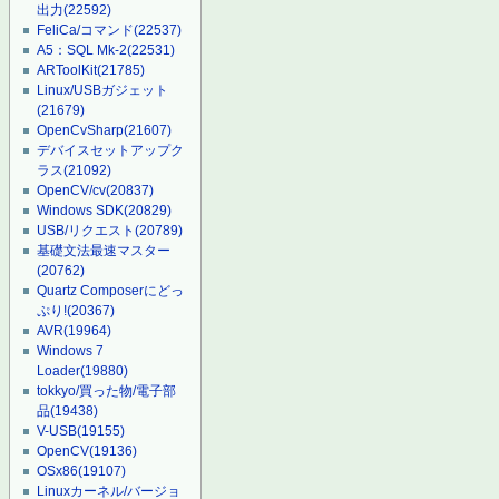
出力
(22592)
FeliCa/コマンド
(22537)
A5：SQL Mk-2
(22531)
ARToolKit
(21785)
Linux/USBガジェット
(21679)
OpenCvSharp
(21607)
デバイスセットアップク
ラス
(21092)
OpenCV/cv
(20837)
Windows SDK
(20829)
USB/リクエスト
(20789)
基礎文法最速マスター
(20762)
Quartz Composerにどっ
ぷり!
(20367)
AVR
(19964)
Windows 7
Loader
(19880)
tokkyo/買った物/電子部
品
(19438)
V-USB
(19155)
OpenCV
(19136)
OSx86
(19107)
Linuxカーネル/バージョ