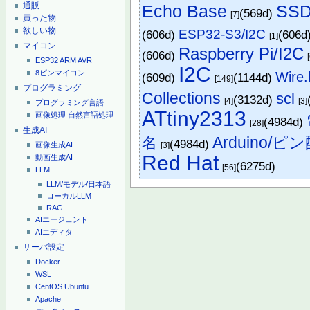
通販
Echo Base
SSD
(569d)
[7]
買った物
欲しい物
ESP32-S3/I2C
(606d)
(606d
[1]
マイコン
Raspberry Pi/I2C
(606d)
ESP32
ARM
AVR
I2C
8ピンマイコン
Wire.
(609d)
(1144d)
[149]
プログラミング
Collections
scl
(3132d)
[4]
[3]
プログラミング言語
ATtiny2313
画像処理
自然言語処理
(4984d)
[28]
生成AI
Arduino/ピ
名
(4984d)
画像生成AI
[3]
Red Hat
動画生成AI
(6275d)
[56]
LLM
LLM/モデル/日本語
ローカルLLM
RAG
AIエージェント
AIエディタ
サーバ設定
Docker
WSL
CentOS
Ubuntu
Apache