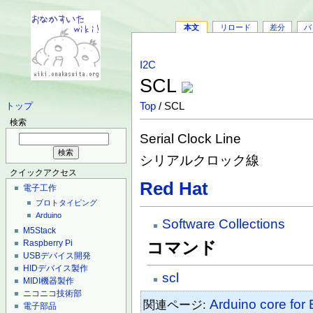
本文
リロード
差分
バ
I2C
SCL
Top
/ SCL
トップ
検索
Serial Clock Line
シリアルクロック線
クイックアクセス
Red Hat
電子工作
プロトタイピング
Arduino
Software Collections
M5Stack
Raspberry Pi
コマンド
USBデバイス開発
HIDデバイス製作
scl
MIDI機器製作
ニコニコ技術部
Arduino core for
関連ページ:
電子部品