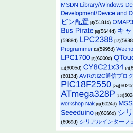
MSDN Library/Windows De
Development/Device and Dr
ピン配置
OMAP3/
(5181d)
[4]
Bus Pirate
キャ
(5644d)
[6]
LPC2388
(5988d)
(598
[13]
Programmer
(5995d)
Ween
[1]
QTou
LPC1700
(6000d)
[5]
CY8C21x34
(6005d)
(
[1]
[7]
AVRのI2C通信プロ
(6013d)
PIC18F2550
(6020
[24]
ATmega328P
(60
[26]
MSS
workshop Nak
(6024d)
[0]
シ
Seeeduino
(6066d)
[4]
シリアルインターフ
(6069d)