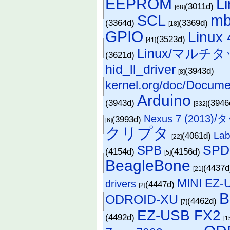
EEPROM
L
(3011d)
[68]
m
SCL
(3364d)
(3369d)
[18]
GPIO
Linux 
(3523d)
[41]
Linux/マルチタッ
(3621d)
hid_ll_driver
(3943d)
[8]
kernel.org/doc/Document
Arduino
(3943d)
(394
[332]
Nexus 7 (2013
(3993d)
[6]
クリプタ
Lab
(4061d)
[22]
SPD
SPB
(4154d)
(4156d)
[5]
BeagleBone
(4437
[21]
MINI EZ-
drivers
(4447d)
[2]
B
ODROID-XU
(4462d)
[7]
EZ-USB FX2
(4492d)
[1