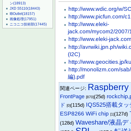
ン
(18913)
http://www.wdic.org/w/S
JXD S5110
(18443)
IBOutlet
(18157)
http://www.picfun.com/c1
画像処理
(17951)
http://www.eleki-
ニコニコ技術部
(17445)
jack.com/mycom2/2007/1
http://www.eleki-jack.c
http://avrwiki.jpn.ph/wik
(I2C)
http://www.geocities.jp
http://monolizm.com
編).pdf
Raspberry 
関連ページ:
rockchip,
FrontPage
(25d)
[870]
IQS525搭載タ
ド
(115d)
[0]
ESP8266 WiFi chip
(127d)
[1]
Waveshare/液
(128d)
SPI