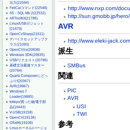
出力
(22594)
http://www.nxp.com/do
FeliCa/コマンド
(22548)
A5：SQL Mk-2
(22532)
http://sun.gmobb.jp/he
ARToolKit
(21786)
Linux/USBガジェット
AVR
(21679)
OpenCvSharp
(21611)
デバイスセットアップク
http://www.eleki-jack.co
ラス
(21093)
派生
OpenCV/cv
(20838)
Windows SDK
(20835)
USB/リクエスト
(20796)
SMBus
基礎文法最速マスター
(20764)
関連
Quartz Composerにどっ
ぷり!
(20367)
AVR
(19967)
PIC
Windows 7
Loader
(19885)
AVR
tokkyo/買った物/電子部
USI
品
(19443)
V-USB
(19159)
TWI
OpenCV
(19136)
参考
OSx86
(19108)
Linuxカーネル/バージョ