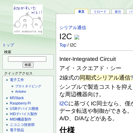
本文
リロード
差分
バ
シリアル通信
I2C
Top
/ I2C
トップ
検索
Inter-Integrated Circuit
アイ・スクエアド・シー
クイックアクセス
2線式の
同期式シリアル通信
電子工作
シンプルで製造コストを抑え
プロトタイピング
Arduino
な周辺機器向け。
M5Stack
I2C
に基づくIC同士なら、僅
Raspberry Pi
USBデバイス開発
データ転送や制御ができる。
HIDデバイス製作
A/D、D/Aなどがある。
MIDI機器製作
ニコニコ技術部
仕様
電子部品