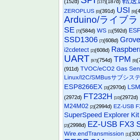
転送
(152d)
(187d)
[137]
USI
ZEROPLUS
(391d)
(
[0]
[9]
Arduino/ライブ
SE
ESP
WS
(584d)
(592d)
[7]
[1]
SSD1306
Grov
(608d)
[7]
Raspberr
i2cdetect
(608d)
[2]
UART
TPM
(754d)
(
[97]
[9]
TVOC/eCO2 Gas Sens
(911d)
Linux/I2C/SMBusサブシス
ESP8266EX
LSM
(2970d)
[3]
FT232H
(2972d)
(2972d)
[10]
M24M02
(2994d)
EZ-USB F
[2]
SuperSpeed Explorer Kit
EZ-USB FX3 S
(2998d)
[2]
Wire.endTransmission
(30
[1]