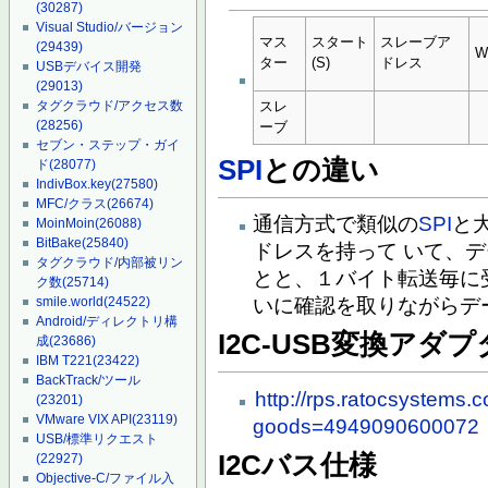
(30287)
Visual Studio/バージョン
マス
スタート
スレーブア
(29439)
ター
(S)
ドレス
USBデバイス開発
(29013)
タグクラウド/アクセス数
スレ
(28256)
ーブ
セブン・ステップ・ガイ
SPI
との違い
ド
(28077)
IndivBox.key
(27580)
MFC/クラス
(26674)
通信方式で類似の
SPI
と
MoinMoin
(26088)
BitBake
(25840)
ドレスを持って いて、
タグクラウド/内部被リン
とと、１バイト転送毎に受
ク数
(25714)
smile.world
(24522)
いに確認を取りながらデ
Android/ディレクトリ構
I2C-USB変換アダプ
成
(23686)
IBM T221
(23422)
BackTrack/ツール
http://rps.ratocsystems
(23201)
VMware VIX API
(23119)
goods=4949090600072
USB/標準リクエスト
I2Cバス仕様
(22927)
Objective-C/ファイル入