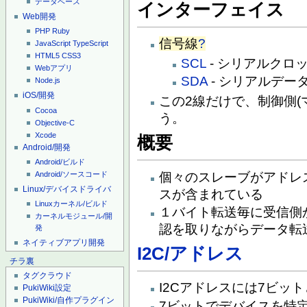
データベース
インターフェイス
Web開発
PHP
Ruby
信号線
?
JavaScript
TypeScript
HTML5
CSS3
SCL
- シリアルクロ
Webアプリ
SDA
- シリアルデー
Node.js
iOS/開発
この2線だけで、制御側(マ
Cocoa
う。
Objective-C
Xcode
概要
Android/開発
Android/ビルド
個々のスレーブがアドレ
Android/ソースコード
Linux/デバイスドライバ
スが含まれている
Linuxカーネル/ビルド
１バイト転送毎に受信側
カーネルモジュール/開
認を取りながらデータ転
発
ネイティブアプリ開発
I2C/アドレス
チラ裏
タグクラウド
I2Cアドレスには7ビッ
PukiWiki設定
PukiWiki/自作プラグイン
7ビットでデバイスを特