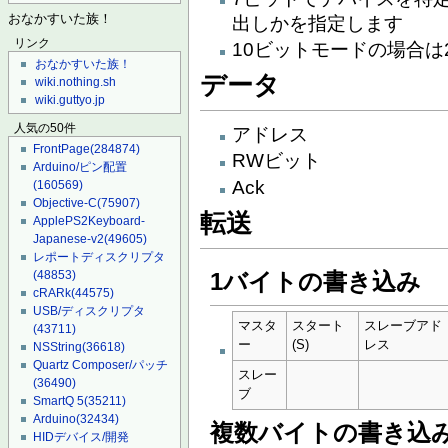
おなかすいた族！
出しかを指定します
リンク
10ビットモードの場合
おなかすいた族！
データ
wiki.nothing.sh
wiki.guttyo.jp
人気の50件
アドレス
FrontPage
(284874)
RWビット
Arduino/ピン配置
Ack
(160569)
Objective-C
(75907)
転送
ApplePS2Keyboard-
Japanese-v2
(49605)
レポートディスクリプタ
1バイトの書き込み
(48853)
cRARk
(44575)
USB/ディスクリプタ
マスタ
スタート
スレーブアド
(43711)
ー
(S)
レス
NSString
(36618)
Quartz Composer/パッチ
スレー
(36490)
ブ
SmartQ 5
(35211)
Arduino
(32434)
複数バイトの書き込
HIDデバイス/開発