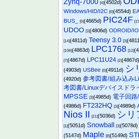
OD
Zynq-7000
(4502d)
[4]
Windows/HID/I2C
(4554d)
EA
[0]
PIC24F
BUS_
(4665d)
[0]
[1
UDOO
(4806d)
ODROID/IO
[3]
Teensy 3.0
(4811d)
(481
[14]
[3]
LPC1768
(4863d)
(
[106]
[12]
LPC11U24
(4867d)
(4867d
[7]
[2]
シ
(4903d)
USBee
(4911d)
[0]
参考図書/組み込みLi
(4920d)
考図書/Linuxデバイスド
MPSSE
電子回路
(4985d)
[3]
FT232HQ
(4986d)
(4989d)
[3]
Nios II
シリ
(5036d)
[21]
Snowball
(5051d)
(5078d
[1]
[3]
Maple
ST
(5147d)
(5149d)
[8]