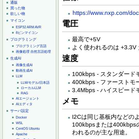
通販
買った物
https://www.nxp.com/doc
欲しい物
マイコン
電圧
ESP32
ARM
AVR
8ピンマイコン
最高で+5V
プログラミング
プログラミング言語
よく使われるのは +3.3
画像処理
自然言語処理
速度
生成AI
画像生成AI
動画生成AI
100kbps - スタンダー
LLM
400kbps - ファースト
LLM/モデル/日本語
ローカルLLM
3.4Mbps - ハイスピー
RAG
AIエージェント
メモ
AIエディタ
サーバ設定
I2Cは同じ基板内など
Docker
WSL
100kbpsまたは400
CentOS
Ubuntu
われるのが主な用途。
Apache