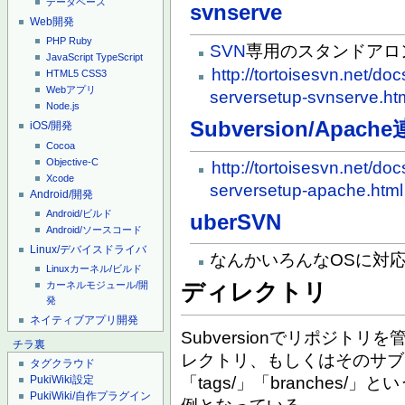
データベース
svnserve
Web開発
PHP
Ruby
SVN
専用のスタンドアロ
JavaScript
TypeScript
http://tortoisesvn.net/do
HTML5
CSS3
Webアプリ
serversetup-svnserve.ht
Node.js
Subversion/Apach
iOS/開発
Cocoa
Objective-C
http://tortoisesvn.net/do
Xcode
serversetup-apache.html
Android/開発
Android/ビルド
uberSVN
Android/ソースコード
Linux/デバイスドライバ
なんかいろんなOSに対
Linuxカーネル/ビルド
カーネルモジュール/開
ディレクトリ
発
ネイティブアプリ開発
Subversionでリポジト
チラ裏
レクトリ、もしくはそのサブデ
タグクラウド
「tags/」「branches
PukiWiki設定
PukiWiki/自作プラグイン