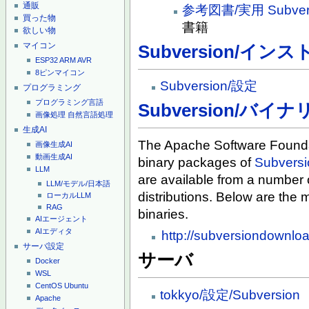
通販
参考図書/実用 Subver
買った物
書籍
欲しい物
マイコン
Subversion/イン
ESP32
ARM
AVR
8ピンマイコン
Subversion/設定
プログラミング
プログラミング言語
Subversion/バイナ
画像処理
自然言語処理
生成AI
The Apache Software Foundati
画像生成AI
動画生成AI
binary packages of
Subversi
LLM
are available from a number o
LLM/モデル/日本語
distributions. Below are the
ローカルLLM
RAG
binaries.
AIエージェント
AIエディタ
http://subversiondownlo
サーバ設定
サーバ
Docker
WSL
CentOS
Ubuntu
tokkyo/設定/Subversion
Apache