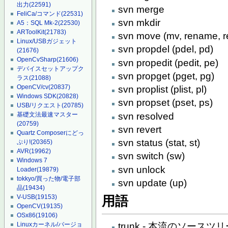
出力
(22591)
svn merge
FeliCa/コマンド
(22531)
svn mkdir
A5：SQL Mk-2
(22530)
ARToolKit
(21783)
svn move (mv, rename, r
Linux/USBガジェット
svn propdel (pdel, pd)
(21676)
OpenCvSharp
(21606)
svn propedit (pedit, pe)
デバイスセットアップク
svn propget (pget, pg)
ラス
(21088)
OpenCV/cv
(20837)
svn proplist (plist, pl)
Windows SDK
(20828)
svn propset (pset, ps)
USB/リクエスト
(20785)
svn resolved
基礎文法最速マスター
(20759)
svn revert
Quartz Composerにどっ
svn status (stat, st)
ぷり!
(20365)
AVR
(19962)
svn switch (sw)
Windows 7
svn unlock
Loader
(19879)
tokkyo/買った物/電子部
svn update (up)
品
(19434)
V-USB
(19153)
用語
OpenCV
(19135)
OSx86
(19106)
Linuxカーネル/バージョ
trunk - 本流のソースツ