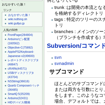
例となっている
おなかすいた族！
trunk :は開発の本流
リンク
を格納するディレクトリ
おなかすいた族！
tags : 特定のツリー
wiki.nothing.sh
wiki.guttyo.jp
トリ
人気の50件
branches : メイ
FrontPage
(284804)
（ブランチを作成する）
Arduino/ピン配置
(160562)
Subversion/コマン
Objective-C
(75892)
ApplePS2Keyboard-
Japanese-v2
(49600)
svn
レポートディスクリプタ
svnadmin
(48847)
cRARk
(44571)
サブコマンド
USB/ディスクリプタ
(43704)
NSString
(36616)
ほとんどのサブコマンド
Quartz Composer/パッチ
または両方を引数にとり
(36485)
SmartQ 5
(35209)
をします。このようなコ
Arduino
(32431)
場合、デフォルトでは、
HIDデバイス/開発