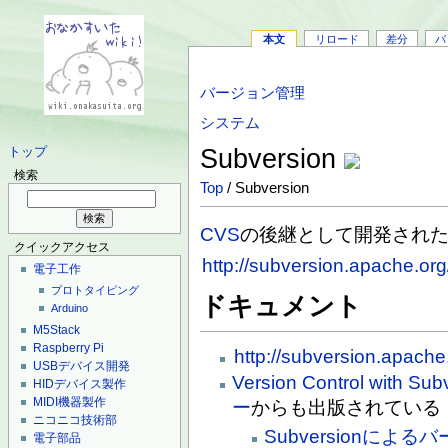
本文
リロード
差分
バ
バージョン管理
システム
Subversion
トップ
検索
Top
/ Subversion
CVS
の後継として開発され
クイックアクセス
http://subversion.apache.org
電子工作
プロトタイピング
ドキュメント
Arduino
M5Stack
Raspberry Pi
http://subversion.apache
USBデバイス開発
Version Control with Sub
HIDデバイス製作
MIDI機器製作
ー
からも出版されている
ニコニコ技術部
Subversionによ
電子部品