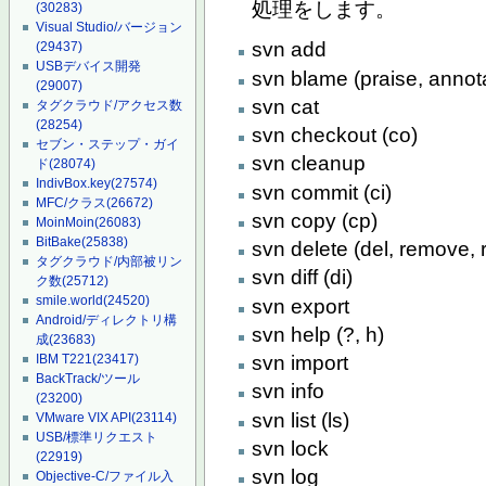
処理をします。
(30283)
Visual Studio/バージョン
svn add
(29437)
USBデバイス開発
svn blame (praise, annot
(29007)
svn cat
タグクラウド/アクセス数
(28254)
svn checkout (co)
セブン・ステップ・ガイ
svn cleanup
ド
(28074)
IndivBox.key
(27574)
svn commit (ci)
MFC/クラス
(26672)
svn copy (cp)
MoinMoin
(26083)
BitBake
(25838)
svn delete (del, remove, 
タグクラウド/内部被リン
svn diff (di)
ク数
(25712)
smile.world
(24520)
svn export
Android/ディレクトリ構
svn help (?, h)
成
(23683)
IBM T221
(23417)
svn import
BackTrack/ツール
svn info
(23200)
svn list (ls)
VMware VIX API
(23114)
USB/標準リクエスト
svn lock
(22919)
svn log
Objective-C/ファイル入