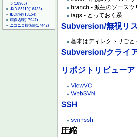
ン
(18908)
branch - 派生のソース
JXD S5110
(18438)
tags - とっておく系
IBOutlet
(18154)
画像処理
(17947)
Subversion/無視リ
ニコニコ技術部
(17442)
基本はディレクトリごと
Subversion/クラ
リポジトリビューア
ViewVC
WebSVN
SSH
svn+ssh
圧縮