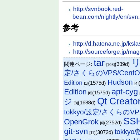
http://svnbook.red-
bean.com/nightly/en/svn
参考
http://d.hatena.ne.jp/k
http://sourceforge.jp/m
tar
関連ページ:
(339d)
[103]
定/さくらのVPS/CentO
Hudson
Edition
(1575d)
[1]
[4]
apt-cyg
Edition
(1575d)
[6]
Qt Creato
ジ
(1688d)
[8]
tokkyo/設定/さくらのVP
SS
OpenGrok
(2752d)
[6]
git-svn
tokkyo
(3072d)
[11]