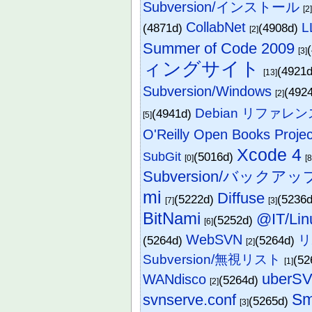
Subversion/インストール
[2
CollabNet
(4871d)
(4908d)
[2]
Summer of Code 2009
[3]
ィングサイト
(4921
[13]
Subversion/Windows
(492
[2]
Debian リファレン
(4941d)
[5]
O'Reilly Open Books Projec
Xcode 4
SubGit
(5016d)
[0]
[8
Subversion/バックアッ
mi
Diffuse
(5222d)
(5236
[7]
[3]
BitNami
@IT/Lin
(5252d)
[6]
WebSVN
リ
(5264d)
(5264d)
[2]
Subversion/無視リスト
(52
[1]
uberS
WANdisco
(5264d)
[2]
Sm
svnserve.conf
(5265d)
[3]