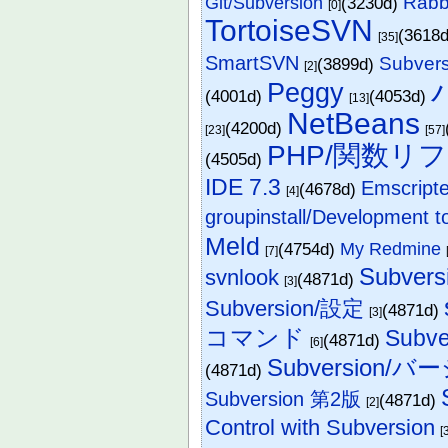
Rabb
Git/Subversion
(3230d)
[0]
TortoiseSVN
(3618
[35]
SmartSVN
Subve
(3899d)
[2]
Peggy
(4001d)
(4053d)
[13]
NetBeans
(4200d)
[23]
[57]
PHP/関数リ
(4505d)
IDE 7.3
Emscri
(4678d)
[4]
groupinstall/Development t
Meld
(4754d)
My Redmine
[7]
Subver
svnlook
(4871d)
[3]
Subversion/設定
(4871d)
[3]
コマンド
Sub
(4871d)
[6]
Subversion/
(4871d)
Subversion 第2版
(4871d)
[2]
Control with Subversion
[