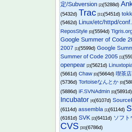
An
定/Subversion
(5288d)
[2]
Trac
to
(5432d)
(5451d)
[31]
Linux/etc/httpd/conf
(5462d)
ReposStyle
(5594d)
Tigris.or
[0]
Google Summer of Code 2
2007
Google Summ
(5599d)
[1]
Summer of Code 2005
(55
[1]
openpear
(5621d)
Linuxtopi
[2]
(5661d)
Chaw
(5664d)
喫茶店
[0]
(5736d)
Tortoiseなんとか
(58
[0]
(5886d)
iF.SVNAdmin
(5891d
[0]
Incubator
Sourc
(6107d)
[4]
S
assembla
(6114d)
(6114d)
[1]
SVK
ソフト
(6161d)
(6411d)
[2]
CVS
(6786d)
[30]