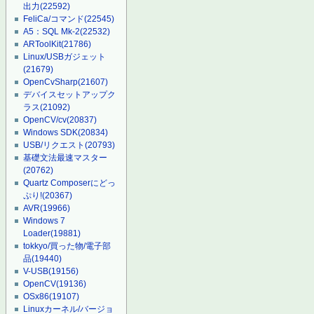
出力
(22592)
FeliCa/コマンド
(22545)
A5：SQL Mk-2
(22532)
ARToolKit
(21786)
Linux/USBガジェット
(21679)
OpenCvSharp
(21607)
デバイスセットアップク
ラス
(21092)
OpenCV/cv
(20837)
Windows SDK
(20834)
USB/リクエスト
(20793)
基礎文法最速マスター
(20762)
Quartz Composerにどっ
ぷり!
(20367)
AVR
(19966)
Windows 7
Loader
(19881)
tokkyo/買った物/電子部
品
(19440)
V-USB
(19156)
OpenCV
(19136)
OSx86
(19107)
Linuxカーネル/バージョ