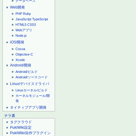
データベース
Web開発
PHP
Ruby
JavaScript
TypeScript
HTML5
CSS3
Webアプリ
Node.js
iOS/開発
Cocoa
Objective-C
Xcode
Android/開発
Android/ビルド
Android/ソースコード
Linux/デバイスドライバ
Linuxカーネル/ビルド
カーネルモジュール/開
発
ネイティブアプリ開発
チラ裏
タグクラウド
PukiWiki設定
PukiWiki/自作プラグイン