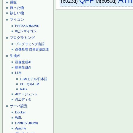
(6023d)
(6050d)
[7]
通販
買った物
欲しい物
マイコン
ESP32
ARM
AVR
8ピンマイコン
プログラミング
プログラミング言語
画像処理
自然言語処理
生成AI
画像生成AI
動画生成AI
LLM
LLM/モデル/日本語
ローカルLLM
RAG
AIエージェント
AIエディタ
サーバ設定
Docker
WSL
CentOS
Ubuntu
Apache