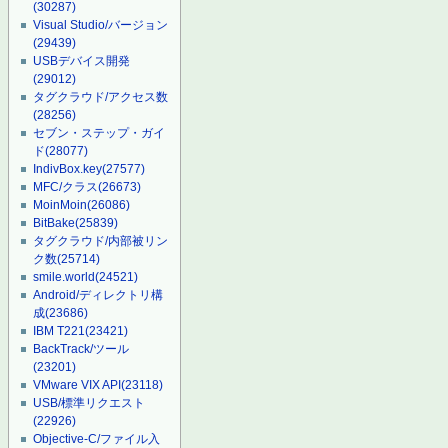
(30287)
Visual Studio/バージョン
(29439)
USBデバイス開発
(29012)
タグクラウド/アクセス数
(28256)
セブン・ステップ・ガイ
ド
(28077)
IndivBox.key
(27577)
MFC/クラス
(26673)
MoinMoin
(26086)
BitBake
(25839)
タグクラウド/内部被リン
ク数
(25714)
smile.world
(24521)
Android/ディレクトリ構
成
(23686)
IBM T221
(23421)
BackTrack/ツール
(23201)
VMware VIX API
(23118)
USB/標準リクエスト
(22926)
Objective-C/ファイル入