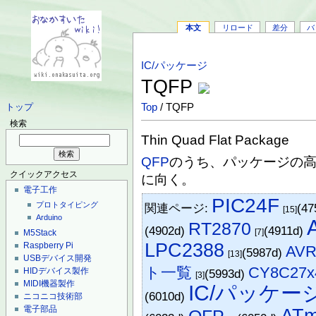
本文
リロード
差分
バ
IC/パッケージ
TQFP
Top
/ TQFP
トップ
検索
Thin Quad Flat Package
QFP
のうち、パッケージの
クイックアクセス
に向く。
電子工作
PIC24F
プロトタイピング
関連ページ:
(47
[15]
Arduino
RT2870
(4902d)
(4911d)
[7]
M5Stack
LPC2388
Raspberry Pi
AV
(5987d)
[13]
USBデバイス開発
ト一覧
CY8C27x
HIDデバイス製作
(5993d)
[3]
MIDI機器製作
IC/パッケー
(6010d)
ニコニコ技術部
電子部品
ATm
QFP