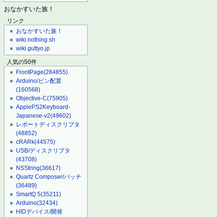
おなかすいた族！
リンク
おなかすいた族！
wiki.nothing.sh
wiki.guttyo.jp
人気の50件
FrontPage
(284855)
Arduino/ピン配置
(160568)
Objective-C
(75905)
ApplePS2Keyboard-
Japanese-v2
(49602)
レポートディスクリプタ
(48852)
cRARk
(44575)
USB/ディスクリプタ
(43708)
NSString
(36617)
Quartz Composer/パッチ
(36489)
SmartQ 5
(35211)
Arduino
(32434)
HIDデバイス/開発