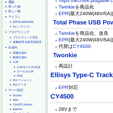
https://archive.plugable
通販
Twinkie
を商品化
買った物
欲しい物
EPR
(最大240W(48V/5
マイコン
Total Phase USB Pow
ESP32
ARM
AVR
8ピンマイコン
プログラミング
Twinkie
を商品化、改良
プログラミング言語
EPR
(最大240W(48V/5
画像処理
自然言語処理
代替は
CY4500
生成AI
画像生成AI
Twonkie
動画生成AI
LLM
再設計
LLM/モデル/日本語
ローカルLLM
Ellisys Type-C Track
RAG
AIエージェント
AIエディタ
EPR
対応
サーバ設定
CY4500
Docker
WSL
CentOS
Ubuntu
28Vまで
Apache