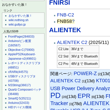
FNIRSI
おなかすいた族！
リンク
FNB-C2
おなかすいた族！
wiki.nothing.sh
FNB58
?
wiki.guttyo.jp
ALIENTEK
人気の50件
FrontPage
(284833)
Arduino/ピン配置
ALIENTEK C2
(2025/11)
(160567)
C2 Lite
36Vまで
Objective-C
(75900)
ApplePS2Keyboard-
C2 Std
36Vまで Bluetooth
Japanese-v2
(49601)
レポートディスクリプタ
C2 Pro
48Vまで Bluetooth
(48851)
cRARk
(44575)
POWER-Z
関連ページ:
(13d
[2]
USB/ディスクリプタ
KT00
ALIENTEK C2
(13d)
(43708)
[1]
NSString
(36617)
USB Power Delivery Analyz
Quartz Composer/パッチ
PD
EPR
(36488)
F
(13d)
(13d)
[28]
[8]
SmartQ 5
(35211)
Tracker
ALIENTEK
(78d)
Arduino
(32433)
[3]
HIDデバイス/開発