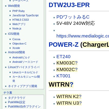
データベース
DTW2U3-EPR
Web開発
PHP
Ruby
JavaScript
TypeScript
PDワットみるC
HTML5
CSS3
5V-48V 240W対応
Webアプリ
Node.js
iOS/開発
https://www.medialogic.
Cocoa
POWER-Z
(
Charger
Objective-C
Xcode
Android/開発
ET240
Android/ビルド
Android/ソースコード
KM003C
?
Linux/デバイスドライバ
KM002C
?
Linuxカーネル/ビルド
KT001
カーネルモジュール/開
発
WITRN
?
ネイティブアプリ開発
チラ裏
WITRN K2
?
タグクラウド
WITRN U3
?
PukiWiki設定
PukiWiki/自作プラグイン