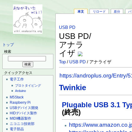
本文
リロード
差分
バ
USB PD
USB PD/
アナラ
トップ
イザ
検索
Top
/
USB PD
/ アナライザ
クイックアクセス
https://androplus.org/Entry/
電子工作
Twinkie
プロトタイピング
Arduino
M5Stack
Raspberry Pi
Plugable USB 3.1 Typ
USBデバイス開発
(終売)
HIDデバイス製作
MIDI機器製作
https://www.amazon.co.
ニコニコ技術部
電子部品