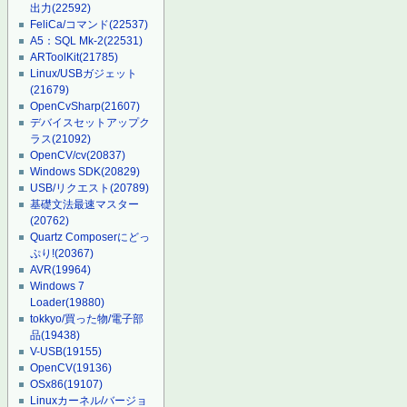
出力
(22592)
FeliCa/コマンド
(22537)
A5：SQL Mk-2
(22531)
ARToolKit
(21785)
Linux/USBガジェット
(21679)
OpenCvSharp
(21607)
デバイスセットアップク
ラス
(21092)
OpenCV/cv
(20837)
Windows SDK
(20829)
USB/リクエスト
(20789)
基礎文法最速マスター
(20762)
Quartz Composerにどっ
ぷり!
(20367)
AVR
(19964)
Windows 7
Loader
(19880)
tokkyo/買った物/電子部
品
(19438)
V-USB
(19155)
OpenCV
(19136)
OSx86
(19107)
Linuxカーネル/バージョ