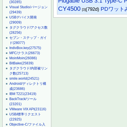
Plugable USB 3.1 Type-C Po
(30285)
CY4500
Visual Studio/バージョン
PDワット
(792d)
[3]
(29439)
USBデバイス開発
(29009)
タグクラウド/アクセス数
(28256)
セブン・ステップ・ガイ
ド
(28077)
IndivBox.key
(27575)
MFC/クラス
(26673)
MoinMoin
(26086)
BitBake
(25839)
タグクラウド/内部被リン
ク数
(25713)
smile.world
(24521)
Android/ディレクトリ構
成
(23686)
IBM T221
(23419)
BackTrack/ツール
(23201)
VMware VIX API
(23116)
USB/標準リクエスト
(22925)
Objective-C/ファイル入