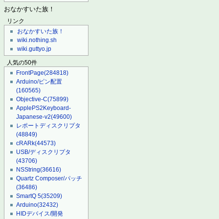
おなかすいた族！
リンク
おなかすいた族！
wiki.nothing.sh
wiki.guttyo.jp
人気の50件
FrontPage
(284818)
Arduino/ピン配置
(160565)
Objective-C
(75899)
ApplePS2Keyboard-
Japanese-v2
(49600)
レポートディスクリプタ
(48849)
cRARk
(44573)
USB/ディスクリプタ
(43706)
NSString
(36616)
Quartz Composer/パッチ
(36486)
SmartQ 5
(35209)
Arduino
(32432)
HIDデバイス/開発