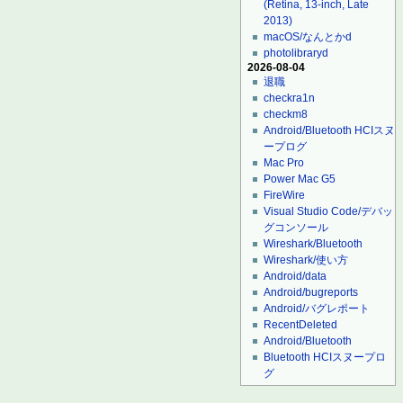
(Retina, 13-inch, Late
2013)
macOS/なんとかd
photolibraryd
2026-08-04
退職
checkra1n
checkm8
Android/Bluetooth HCIスヌ
ープログ
Mac Pro
Power Mac G5
FireWire
Visual Studio Code/デバッ
グコンソール
Wireshark/Bluetooth
Wireshark/使い方
Android/data
Android/bugreports
Android/バグレポート
RecentDeleted
Android/Bluetooth
Bluetooth HCIスヌープロ
グ