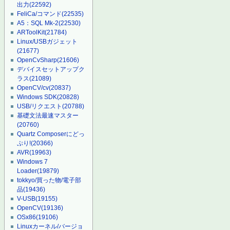
出力
(22592)
FeliCa/コマンド
(22535)
A5：SQL Mk-2
(22530)
ARToolKit
(21784)
Linux/USBガジェット
(21677)
OpenCvSharp
(21606)
デバイスセットアップク
ラス
(21089)
OpenCV/cv
(20837)
Windows SDK
(20828)
USB/リクエスト
(20788)
基礎文法最速マスター
(20760)
Quartz Composerにどっ
ぷり!
(20366)
AVR
(19963)
Windows 7
Loader
(19879)
tokkyo/買った物/電子部
品
(19436)
V-USB
(19155)
OpenCV
(19136)
OSx86
(19106)
Linuxカーネル/バージョ