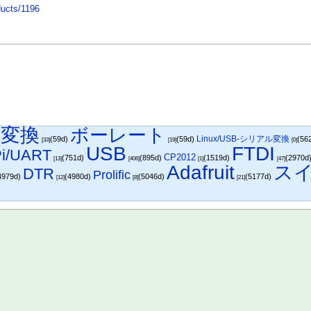
ducts/1196
ル変換
ボーレート
Linux/USB-シリアル変換
(59d)
(59d)
(56
[33]
[19]
[0]
USB
FTDI
Pi/UART
CP2012
(751d)
(895d)
(1519d)
(2970d
[13]
[406]
[1]
[47]
Adafruit
ス
DTR
Prolific
4979d)
(4980d)
(5046d)
(5177d)
[12]
[8]
[21]