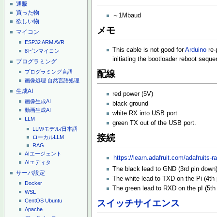
通販
買った物
～1Mbaud
欲しい物
メモ
マイコン
ESP32
ARM
AVR
This cable is not good for
Arduino
re-
8ピンマイコン
initiating the bootloader reboot sequ
プログラミング
配線
プログラミング言語
画像処理
自然言語処理
生成AI
red power (5V)
画像生成AI
black ground
動画生成AI
white RX into USB port
LLM
green TX out of the USB port.
LLM/モデル/日本語
接続
ローカルLLM
RAG
AIエージェント
https://learn.adafruit.com/adafruits-
AIエディタ
The black lead to GND (3rd pin down
サーバ設定
The white lead to TXD on the Pi (4th
Docker
The green lead to RXD on the pI (5th
WSL
CentOS
Ubuntu
スイッチサイエンス
Apache