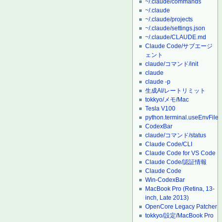
~/.claude/commands
~/.claude
~/.claude/projects
~/.claude/settings.json
~/.claude/CLAUDE.md
Claude Code/サブエージ
ェント
claude/コマンド/init
claude
claude -p
生成AI/レートリミット
tokkyo/メモ/Mac
Tesla V100
python.terminal.useEnvFile
CodexBar
claude/コマンド/status
Claude Code/CLI
Claude Code for VS Code
Claude Code/認証情報
Claude Code
Win-CodexBar
MacBook Pro (Retina, 13-
inch, Late 2013)
OpenCore Legacy Patcher
tokkyo/設定/MacBook Pro