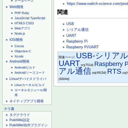
データベース
https://www.switch-science.com/pro
Web開発
関連
PHP
Ruby
JavaScript
TypeScript
HTML5
CSS3
USB
Webアプリ
シリアル通信
Node.js
UART
iOS/開発
Raspberry Pi
Cocoa
Raspberry Pi/UART
Objective-C
USB-シリア
Xcode
関連ページ:
UART
Android/開発
Raspberry 
(751d)
[97]
Android/ビルド
アル通信
RTS
Android/ソースコード
(4915d)
(
[59]
[16]
Linux/デバイスドライバ
(6004d)
Linuxカーネル/ビルド
カーネルモジュール/開
発
ネイティブアプリ開発
チラ裏
タグクラウド
PukiWiki設定
PukiWiki/自作プラグイン