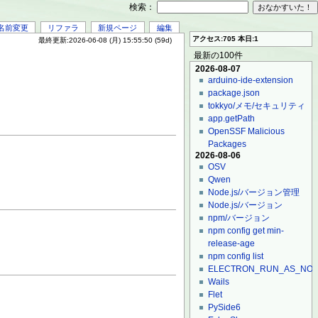
検索：
名前変更
リファラ
新規ページ
編集
アクセス:705 本日:1
最終更新:2026-06-08 (月) 15:55:50 (59d)
最新の100件
2026-08-07
arduino-ide-extension
package.json
tokkyo/メモ/セキュリティ
app.getPath
OpenSSF Malicious
Packages
2026-08-06
OSV
Qwen
Node.js/バージョン管理
Node.js/バージョン
npm/バージョン
npm config get min-
release-age
npm config list
ELECTRON_RUN_AS_NO
Wails
Flet
PySide6