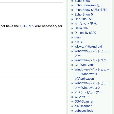
Echo Show
Echo Show/root化
Echo Show 5 (第1世代)
Echo Show 5
OnePlus 15T
タブレット/防水
 not have the
DTR
/
RTS
wire necessary for
Helio G99
Dimensity 6300
dtab
d-51C
tokkyo/メモ/Android
Windows/イベントビュー
アー
Windows/イベントログ
Get-WinEvent
Windows/イベントビュー
アー/Windowsロ
グ/Application
Windows/イベントビュー
アー/Windowsログ
イベントビューアー
WPA MCP
OSV-Scanner
osv-scanner
pubspec.lock