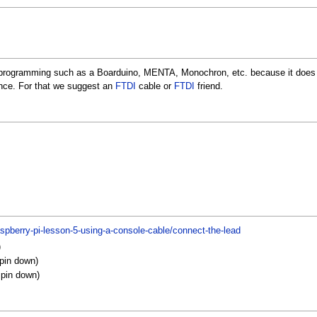
programming such as a Boarduino, MENTA, Monochron, etc. because it does
ence. For that we suggest an
FTDI
cable or
FTDI
friend.
raspberry-pi-lesson-5-using-a-console-cable/connect-the-lead
)
 pin down)
 pin down)