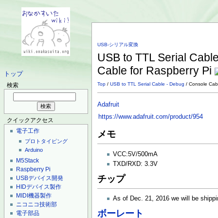
USB-シリアル変換
USB to TTL Serial Cabl
Cable for Raspberry Pi
トップ
Top
/
USB to TTL Serial Cable - Debug
/ Console Cab
検索
Adafruit
https://www.adafruit.com/product/954
クイックアクセス
電子工作
メモ
プロトタイピング
Arduino
VCC:5V/500mA
M5Stack
TXD/RXD: 3.3V
Raspberry Pi
チップ
USBデバイス開発
HIDデバイス製作
MIDI機器製作
As of Dec. 21, 2016 we will be shipp
ニコニコ技術部
ボーレート
電子部品