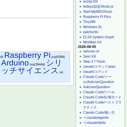
scoop list
tokkyo/設定/Node.js
Start-MpWDOScan
Raspberry Pi Pico
Tiny386
Windows 9x
patcher9x
ELSA System Graph
MiniMax H3
2026-08-05
vphone-cli
Raspberry Pi
Spec Kit
2d)
(639d)
[241]
Arduino
シリ
Step 3.7 Flash
)
(3944d)
[332]
claude/コマンド/plan
イッチサイエンス
claude/コマンド
[43]
Claude Code/ツー
ル/AskUserQuestion
AskUserQuestion
Claude Code/ツール
Claude Code/計画モード
Claude Code/ベストプラ
クティス
Claude Code/使い方
~/.claude/agents
~/.claude/skills