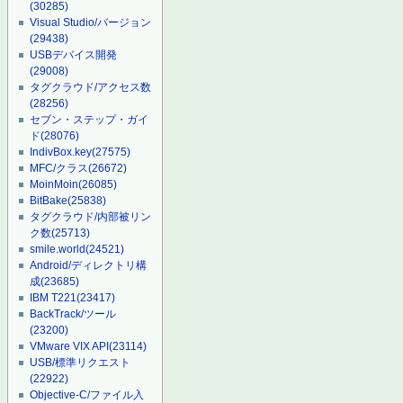
(30285)
Visual Studio/バージョン
(29438)
USBデバイス開発
(29008)
タグクラウド/アクセス数
(28256)
セブン・ステップ・ガイ
ド
(28076)
IndivBox.key
(27575)
MFC/クラス
(26672)
MoinMoin
(26085)
BitBake
(25838)
タグクラウド/内部被リン
ク数
(25713)
smile.world
(24521)
Android/ディレクトリ構
成
(23685)
IBM T221
(23417)
BackTrack/ツール
(23200)
VMware VIX API
(23114)
USB/標準リクエスト
(22922)
Objective-C/ファイル入