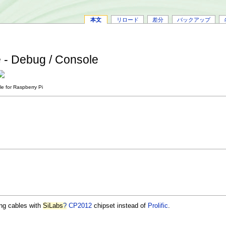
本文
リロード
差分
バックアップ
e - Debug / Console
le for Raspberry Pi
ing cables with
SiLabs
?
CP2012
chipset instead of
Prolific
.