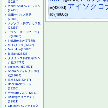
[6]
(30284)
アイソクロ
Visual Studio/バージョン
(4309d)
[9]
(29438)
(4980d)
USBデバイス開発
[59]
(29008)
タグクラウド/アクセス数
(28255)
セブン・ステップ・ガイ
ド
(28076)
IndivBox.key
(27575)
MFC/クラス
(26672)
MoinMoin
(26084)
BitBake
(25838)
タグクラウド/内部被リン
ク数
(25713)
smile.world
(24521)
Android/ディレクトリ構
成
(23684)
IBM T221
(23417)
BackTrack/ツール
(23200)
VMware VIX API
(23114)
USB/標準リクエスト
(22921)
Objective-C/ファイル入