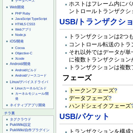
データベース
ホストはフレーム内にバ
Web開発
ントロールトランザクシ
PHP
Ruby
JavaScript
TypeScript
USB/トランザクシ
HTML5
CSS3
Webアプリ
Node.js
トランザクションは2つ
iOS/開発
コントロール転送のトラ
Cocoa
それ以外ではデータが単
Objective-C
に複数トランザクション
Xcode
Android/開発
トランザクションは複数
Android/ビルド
フェーズ
Android/ソースコード
Linux/デバイスドライバ
Linuxカーネル/ビルド
トークンフェーズ
?
カーネルモジュール/開
データフェーズ
?
発
ハンドシェイクフェーズ
ネイティブアプリ開発
チラ裏
USB/パケット
タグクラウド
PukiWiki設定
PukiWiki/自作プラグイン
トランザクションを構成