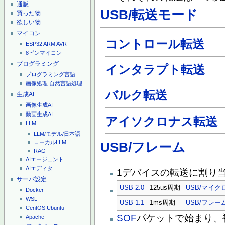
通販
USB/転送モード
買った物
欲しい物
マイコン
コントロール転送
ESP32
ARM
AVR
8ピンマイコン
プログラミング
インタラプト転送
プログラミング言語
画像処理
自然言語処理
バルク転送
生成AI
画像生成AI
動画生成AI
アイソクロナス転送
LLM
LLM/モデル/日本語
ローカルLLM
USB/フレーム
RAG
AIエージェント
AIエディタ
1デバイスの転送に割り
サーバ設定
USB 2.0
125us周期
USB/マイ
Docker
WSL
USB 1.1
1ms周期
USB/フレー
CentOS
Ubuntu
SOF
パケットで始まり、
Apache