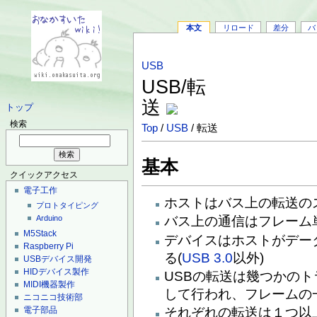
本文
リロード
差分
バ
USB
USB/転
送
トップ
検索
Top
/
USB
/ 転送
基本
クイックアクセス
電子工作
ホストはバス上の転送の
プロトタイピング
バス上の通信はフレーム
Arduino
M5Stack
デバイスはホストがデー
Raspberry Pi
る(
USB 3.0
以外)
USBデバイス開発
HIDデバイス製作
USBの転送は幾つかの
MIDI機器製作
して行われ、フレームの
ニコニコ技術部
電子部品
それぞれの転送は１つ以