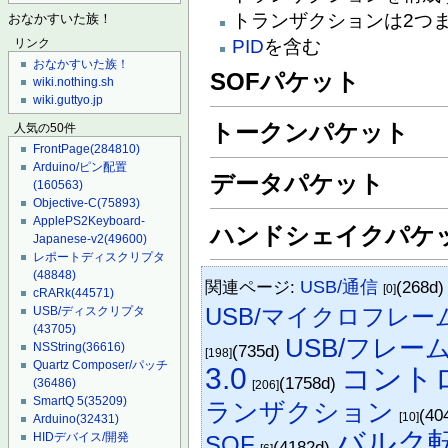
トランザクションは2つ
おなかすいた族！
PID
を含む
リンク
おなかすいた族！
SOFパケット
wiki.nothing.sh
wiki.guttyo.jp
トークンパケット
人気の50件
FrontPage
(284810)
Arduino/ピン配置
データパケット
(160563)
Objective-C
(75893)
ApplePS2Keyboard-
ハンドシェイクパケ
Japanese-v2
(49600)
レポートディスクリプタ
(48848)
関連ページ:
USB/通信
(268d
[0]
cRARk
(44571)
USB/マイクロフレー
USB/ディスクリプタ
(43705)
USB/フレー
NSString
(36616)
(735d)
[198]
Quartz Composer/パッチ
3.0
コント
(1758d)
(36486)
[206]
SmartQ 5
(35209)
ランザクション
(40
[10]
Arduino
(32431)
バルク
HIDデバイス/開発
SOF
(4182d)