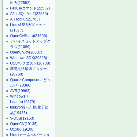
出力
(22592)
FeliCa/コマンド
(22532)
A5：SQL Mk-2
(22530)
ARToolKit
(21783)
Linux/USBガジェット
(21677)
OpenCvSharp
(21606)
デバイスセットアップク
ラス
(21089)
OpenCV/cv
(20837)
Windows SDK
(20828)
USB/リクエスト
(20788)
基礎文法最速マスター
(20760)
Quartz Composerにどっ
ぷり!
(20366)
AVR
(19963)
Windows 7
Loader
(19879)
tokkyo/買った物/電子部
品
(19435)
V-USB
(19153)
OpenCV
(19136)
OSx86
(19106)
Linuxカーネル/バージョ