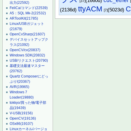
cdc_ether
(1660d)
[37]
出力
(22592)
ttyACM
C
FeliCa/コマンド
(22539)
(2136d)
(5023d)
[7]
A5：SQL Mk-2
(22532)
ARToolKit
(21785)
Linux/USBガジェット
(21679)
OpenCvSharp
(21607)
デバイスセットアップク
ラス
(21092)
OpenCV/cv
(20837)
Windows SDK
(20832)
USB/リクエスト
(20790)
基礎文法最速マスター
(20762)
Quartz Composerにどっ
ぷり!
(20367)
AVR
(19965)
Windows 7
Loader
(19880)
tokkyo/買った物/電子部
品
(19439)
V-USB
(19156)
OpenCV
(19136)
OSx86
(19107)
Linuxカーネル/バージョ