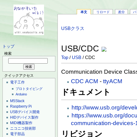
本文
リロード
差分
バ
USBクラス
USB/CDC
トップ
検索
Top
/
USB
/ CDC
Communication Device Clas
クイックアクセス
CDC ACM
-
ttyACM
電子工作
プロトタイピング
ドキュメント
Arduino
M5Stack
http://www.usb.org/deve
Raspberry Pi
USBデバイス開発
https://www.usb.org/docum
HIDデバイス製作
communication-devices-
MIDI機器製作
ニコニコ技術部
リビジョン
電子部品