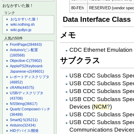
おなかすいた族！
80-FEh
RESERVED (vendor speci
リンク
Data Interface Class
おなかすいた族！
wiki.nothing.sh
wiki.guttyo.jp
メモ
人気の50件
FrontPage
(284843)
CDC Ethernet Emulation 
Arduino/ピン配置
(160568)
サブクラス
Objective-C
(75902)
ApplePS2Keyboard-
Japanese-v2
(49601)
USB CDC Subclass Speci
レポートディスクリプタ
USB CDC Subclass Specif
(48852)
cRARk
(44575)
USB CDC Subclass Specif
USB/ディスクリプタ
USB CDC Subclass Specif
(43708)
NSString
(36617)
Devices (
NCM
?
)
Quartz Composer/パッチ
USB CDC Subclass Speci
(36489)
SmartQ 5
(35211)
USB CDC Subclass Specif
Arduino
(32434)
Communications Device
HIDデバイス/開発