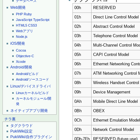
データベース
Web開発
00h
RESERVED
PHP
Ruby
01h
Direct Line Control Model
JavaScript
TypeScript
HTML5
CSS3
02h
Abstract Control Model
Webアプリ
03h
Telephone Control Model
Node.js
iOS/開発
04h
Multi-Channel Control Mo
Cocoa
05h
CAPI Control Model
Objective-C
Xcode
06h
Ethernet Networking Cont
Android/開発
07h
ATM Networking Control 
Android/ビルド
Android/ソースコード
08h
Wireless Handset Control
Linux/デバイスドライバ
09h
Device Management
Linuxカーネル/ビルド
カーネルモジュール/開
0Ah
Mobile Direct Line Model
発
ネイティブアプリ開発
0Bh
OBEX
チラ裏
0Ch
Ethernet Emulation Mode
タグクラウド
0Dh
Network Control Model
PukiWiki設定
PukiWiki/自作プラグイン
0Dh-7Fh
RESERVED (future use)