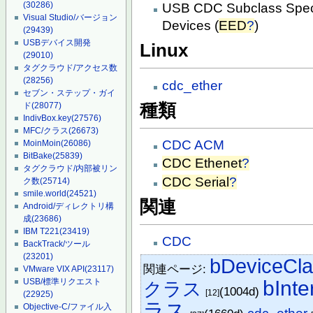
(30286)
USB CDC Subclass Specif
Visual Studio/バージョン
Devices (
EED
?
)
(29439)
USBデバイス開発
Linux
(29010)
タグクラウド/アクセス数
(28256)
cdc_ether
セブン・ステップ・ガイ
種類
ド
(28077)
IndivBox.key
(27576)
MFC/クラス
(26673)
CDC ACM
MoinMoin
(26086)
BitBake
(25839)
CDC Ethenet
?
タグクラウド/内部被リン
CDC Serial
?
ク数
(25714)
smile.world
(24521)
関連
Android/ディレクトリ構
成
(23686)
IBM T221
(23419)
CDC
BackTrack/ツール
(23201)
bDeviceCl
関連ページ:
VMware VIX API
(23117)
USB/標準リクエスト
bInte
クラス
(1004d)
[12]
(22925)
ラス
Objective-C/ファイル入