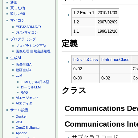
通販
買った物
1.2 Errata 1
2010/11/03
欲しい物
マイコン
1.2
2007/02/09
ESP32
ARM
AVR
1.1
1998/12/18
8ピンマイコン
プログラミング
定義
プログラミング言語
画像処理
自然言語処理
生成AI
bDeviceClass
bInterfaceClass
画像生成AI
0x02
-
Co
動画生成AI
LLM
0x00
0x02
Co
LLM/モデル/日本語
ローカルLLM
クラス
RAG
AIエージェント
AIエディタ
Communications Dev
サーバ設定
Docker
Communications Inte
WSL
CentOS
Ubuntu
Apache
サブクラスコード