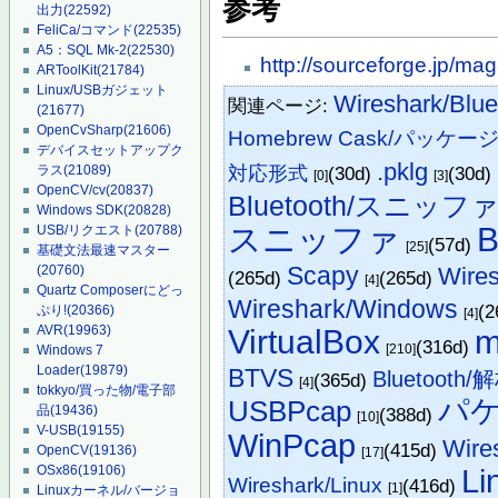
参考
出力
(22592)
FeliCa/コマンド
(22535)
A5：SQL Mk-2
(22530)
http://sourceforge.jp/m
ARToolKit
(21784)
Linux/USBガジェット
Wireshark/Blue
関連ページ:
(21677)
OpenCvSharp
(21606)
Homebrew Cask/パッケー
デバイスセットアップク
.pklg
対応形式
(30d)
(30d)
ラス
(21089)
[0]
[3]
OpenCV/cv
(20837)
Bluetooth/スニッフ
Windows SDK
(20828)
スニッファ
B
USB/リクエスト
(20788)
(57d)
[25]
基礎文法最速マスター
Scapy
Wire
(20760)
(265d)
(265d)
[4]
Quartz Composerにどっ
Wireshark/Windows
(2
ぷり!
(20366)
[4]
AVR
(19963)
VirtualBox
m
(316d)
[210]
Windows 7
Loader
(19879)
BTVS
Bluetooth/
(365d)
[4]
tokkyo/買った物/電子部
パ
USBPcap
品
(19436)
(388d)
[10]
V-USB
(19155)
WinPcap
Wire
(415d)
OpenCV
(19136)
[17]
OSx86
(19106)
Li
Wireshark/Linux
(416d)
[1]
Linuxカーネル/バージョ