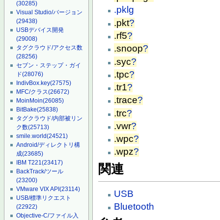
(30285)
.pklg
Visual Studio/バージョン
.pkt
?
(29438)
USBデバイス開発
.rf5
?
(29008)
.snoop
?
タグクラウド/アクセス数
(28256)
.syc
?
セブン・ステップ・ガイ
.tpc
?
ド
(28076)
IndivBox.key
(27575)
.tr1
?
MFC/クラス
(26672)
.trace
?
MoinMoin
(26085)
BitBake
(25838)
.trc
?
タグクラウド/内部被リン
.vwr
?
ク数
(25713)
smile.world
(24521)
.wpc
?
Android/ディレクトリ構
.wpz
?
成
(23685)
IBM T221
(23417)
関連
BackTrack/ツール
(23200)
VMware VIX API
(23114)
USB
USB/標準リクエスト
Bluetooth
(22922)
Objective-C/ファイル入