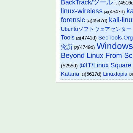
BackTrack/ツール
(4516
[3]
linux-wireless
ka
(4547d)
[4]
forensic
kali-lin
(4547d)
[4]
Ubuntuソフトウェアセンター
Tools
SecTools.Or
(4741d)
[2]
Window
究所
(4749d)
[2]
Beyond Linux From Sc
@IT/Linux Square
(5255d)
Katana
(5617d)
Linuxtopia
[1]
[0]