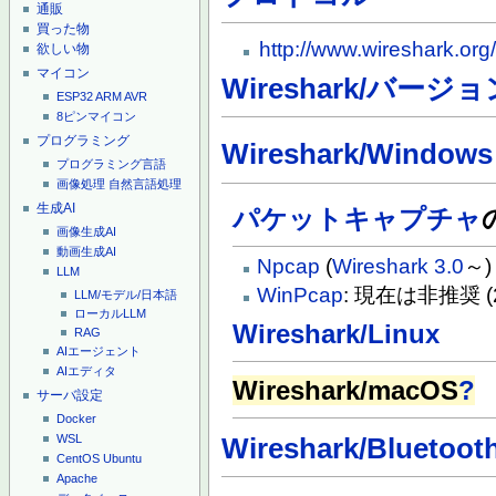
通販
買った物
http://www.wireshark.org/
欲しい物
マイコン
Wireshark/バージョ
ESP32
ARM
AVR
8ピンマイコン
プログラミング
Wireshark/Windows
プログラミング言語
画像処理
自然言語処理
生成AI
パケットキャプチャ
画像生成AI
動画生成AI
Npcap
(
Wireshark 3.0
～)
LLM
WinPcap
: 現在は非推奨 
LLM/モデル/日本語
ローカルLLM
Wireshark/Linux
RAG
AIエージェント
AIエディタ
Wireshark/macOS
?
サーバ設定
Docker
WSL
Wireshark/Bluetoot
CentOS
Ubuntu
Apache