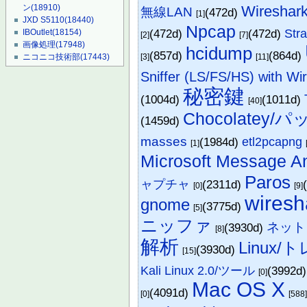
Wiresh
ン
(18910)
無線LAN
(472d)
[1]
JXD S5110
(18440)
Npcap
(472d)
(472d)
Str
IBOutlet
(18154)
[2]
[7]
画像処理
(17948)
hcidump
(857d)
(864d)
[3]
[11]
ニコニコ技術部
(17443)
Sniffer (LS/FS/HS) with Wir
秘密鍵
(1004d)
(1011d)
[40]
Chocolatey/
(1459d)
masses
(1984d)
etl2pcapng
[1]
Microsoft Message A
Paros
ャプチャ
(2311d)
[0]
[9]
wiresh
gnome
(3775d)
[5]
ニッファ
ネット
(3930d)
[8]
解析
Linux/
(3930d)
[15]
Kali Linux 2.0/ツール
(3992d
[0]
Mac OS X
(4091d)
[0]
[588