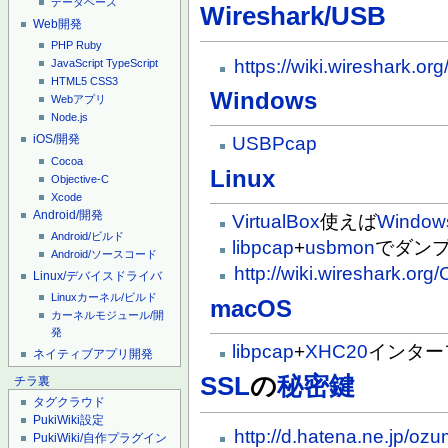
データベース
Wireshark/USB
Web開発
PHP
Ruby
https://wiki.wireshark.o
JavaScript
TypeScript
HTML5
CSS3
Windows
Webアプリ
Node.js
iOS/開発
USBPcap
Cocoa
Linux
Objective-C
Xcode
Android/開発
VirtualBox
使えば
Window
Android/ビルド
libpcap
+
usbmon
でダン
Android/ソースコード
http://wiki.wireshark.or
Linux/デバイスドライバ
Linuxカーネル/ビルド
macOS
カーネルモジュール/開
発
libpcap
+
XHC20
インター
ネイティブアプリ開発
SSL
の
秘密鍵
チラ裏
タグクラウド
PukiWiki設定
http://d.hatena.ne.jp/
PukiWiki/自作プラグイン