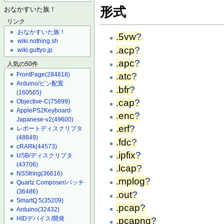
形式
おなかすいた族！
リンク
おなかすいた族！
.5vw
?
wiki.nothing.sh
.acp
?
wiki.guttyo.jp
.apc
?
人気の50件
FrontPage
(284818)
.atc
?
Arduino/ピン配置
.bfr
?
(160565)
.cap
?
Objective-C
(75899)
ApplePS2Keyboard-
.enc
?
Japanese-v2
(49600)
.erf
?
レポートディスクリプタ
(48849)
.fdc
?
cRARk
(44573)
.ipfix
?
USB/ディスクリプタ
(43706)
.lcap
?
NSString
(36616)
.mplog
?
Quartz Composer/パッチ
(36486)
.out
?
SmartQ 5
(35209)
.pcap
?
Arduino
(32432)
HIDデバイス/開発
.pcapng
?