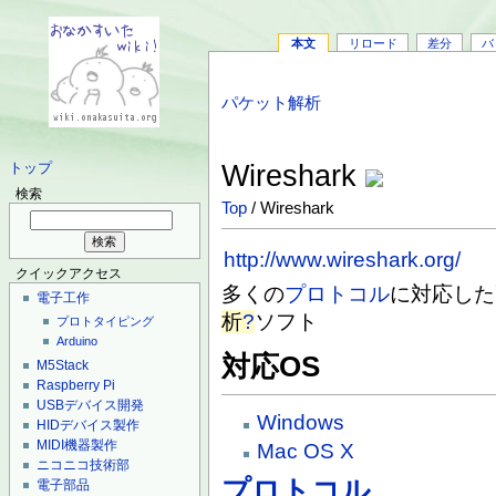
本文
リロード
差分
バ
パケット解析
Wireshark
トップ
検索
Top
/ Wireshark
http://www.wireshark.org/
クイックアクセス
多くの
プロトコル
に対応した
電子工作
析
?
ソフト
プロトタイピング
Arduino
対応OS
M5Stack
Raspberry Pi
USBデバイス開発
Windows
HIDデバイス製作
MIDI機器製作
Mac OS X
ニコニコ技術部
プロトコル
電子部品