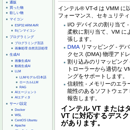
通販
インテル® VT-d は VM
買った物
欲しい物
フォーマンス、セキュリティ
マイコン
I/O デバイスの割り当て 
ESP32
ARM
AVR
8ピンマイコン
柔軟に割り当て、VM によ
プログラミング
張します。
プログラミング言語
DMA
リマッピング - 
画像処理
自然言語処理
クセス (DMA) 物理ア
生成AI
割り込みのリマッピング 
画像生成AI
動画生成AI
トローラーから適切な V
LLM
ングをサポートします。
LLM/モデル/日本語
ローカルLLM
信頼性 - メモリーのエラ
RAG
能性のあるソフトウェア 
AIエージェント
報告します。
AIエディタ
サーバ設定
インテル VT または
Docker
VT に対応するデス
WSL
CentOS
Ubuntu
があります。
Apache