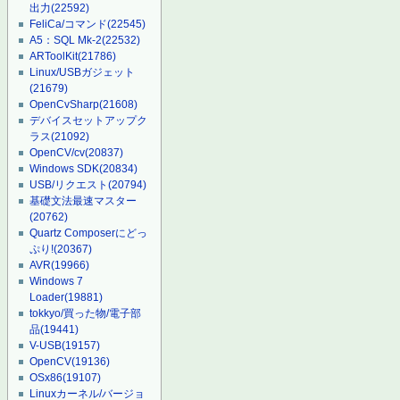
出力
(22592)
FeliCa/コマンド
(22545)
A5：SQL Mk-2
(22532)
ARToolKit
(21786)
Linux/USBガジェット
(21679)
OpenCvSharp
(21608)
デバイスセットアップク
ラス
(21092)
OpenCV/cv
(20837)
Windows SDK
(20834)
USB/リクエスト
(20794)
基礎文法最速マスター
(20762)
Quartz Composerにどっ
ぷり!
(20367)
AVR
(19966)
Windows 7
Loader
(19881)
tokkyo/買った物/電子部
品
(19441)
V-USB
(19157)
OpenCV
(19136)
OSx86
(19107)
Linuxカーネル/バージョ