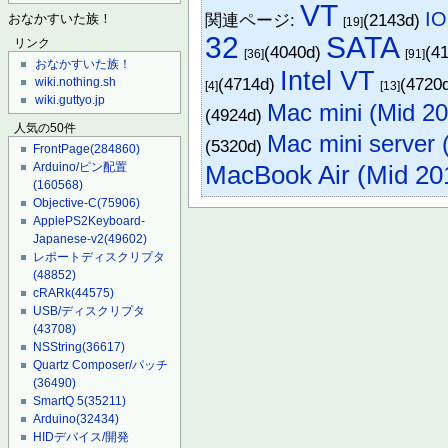
VT
I
関連ページ:
(2143d)
おなかすいた族！
[19]
32
SATA
リンク
(4040d)
(4
[36]
[91]
おなかすいた族！
Intel VT
(4714d)
(4720
wiki.nothing.sh
[4]
[13]
wiki.guttyo.jp
Mac mini (Mid 20
(4924d)
人気の50件
Mac mini server 
(5320d)
FrontPage
(284860)
Arduino/ピン配置
MacBook Air (Mid 20
(160568)
Objective-C
(75906)
ApplePS2Keyboard-
Japanese-v2
(49602)
レポートディスクリプタ
(48852)
cRARk
(44575)
USB/ディスクリプタ
(43708)
NSString
(36617)
Quartz Composer/パッチ
(36490)
SmartQ 5
(35211)
Arduino
(32434)
HIDデバイス/開発