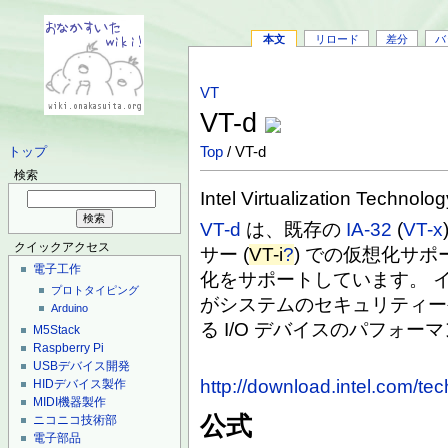
本文
リロード
差分
バ
VT
VT-d
Top
/ VT-d
トップ
検索
Intel Virtualization Technolog
VT-d
は、既存の
IA-32
(
VT-x
クイックアクセス
サー (
VT-i
?
) での仮想化サポ
電子工作
化をサポートしています。 イ
プロトタイピング
がシステムのセキュリティー
Arduino
る I/O デバイスのパフォ
M5Stack
Raspberry Pi
USBデバイス開発
http://download.intel.com/te
HIDデバイス製作
MIDI機器製作
公式
ニコニコ技術部
電子部品