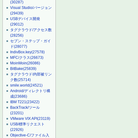
(30287)
Visual Studio/バージョン
(29439)
USBデバイス開発
(29012)
タグクラウド/アクセス数
(28256)
セブン・ステップ・ガイ
ド
(28077)
IndivBox.key
(27578)
MFC/クラス
(26673)
MoinMoin
(26086)
BitBake
(25839)
タグクラウド/内部被リン
ク数
(25714)
smile.world
(24521)
Android/ディレクトリ構
成
(23686)
IBM T221
(23422)
BackTrack/ツール
(23201)
VMware VIX API
(23119)
USB/標準リクエスト
(22926)
Objective-C/ファイル入