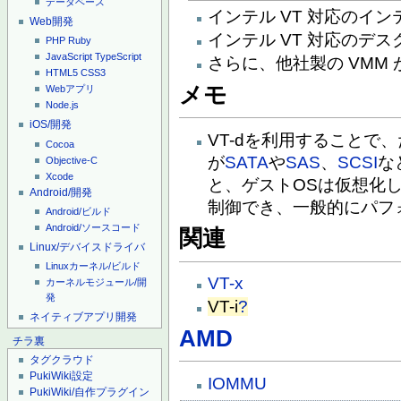
データベース
インテル VT 対応のイン
Web開発
インテル VT 対応のデス
PHP
Ruby
JavaScript
TypeScript
さらに、他社製の VMM
HTML5
CSS3
メモ
Webアプリ
Node.js
iOS/開発
VT-dを利用することで
Cocoa
が
SATA
や
SAS
、
SCSI
な
Objective-C
Xcode
と、ゲストOSは仮想化
Android/開発
制御でき、一般的にパフ
Android/ビルド
Android/ソースコード
関連
Linux/デバイスドライバ
Linuxカーネル/ビルド
VT-x
カーネルモジュール/開
発
VT-i
?
ネイティブアプリ開発
AMD
チラ裏
タグクラウド
PukiWiki設定
IOMMU
PukiWiki/自作プラグイン