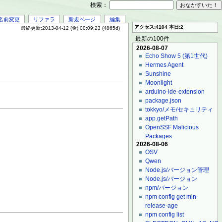
検索：
名前変更
リファラ
新規ページ
編集
アクセス:4104 本日:2
最終更新:2013-04-12 (金) 00:09:23 (4865d)
最新の100件
2026-08-07
Echo Show 5 (第1世代)
Hermes Agent
Sunshine
Moonlight
arduino-ide-extension
package.json
tokkyo/メモ/セキュリティ
app.getPath
OpenSSF Malicious
Packages
2026-08-06
OSV
Qwen
Node.js/バージョン管理
Node.js/バージョン
npm/バージョン
npm config get min-
release-age
npm config list