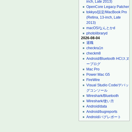
inch, Late 2013)
OpenCore Legacy Patcher
tokkyo/設定/MacBook Pro
(Retina, 13-inch, Late
2013)
macOS/なんとかd
photolibraryd
2026-08-04
退職
checkra1n
checkm8
Android/Bluetooth HCIスヌ
ープログ
Mac Pro
Power Mac G5
FireWire
Visual Studio Code/デバッ
グコンソール
Wireshark/Bluetooth
Wireshark/使い方
Android/data
Android/bugreports
Android/バグレポート