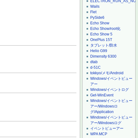
ELECTRON_RUN_AS_NO
Wails
Flet
PySide6
Echo Show
Echo Show/root化
Echo Show 5
OnePlus 15T
タブレット/防水
Helio G99
Dimensity 6300
dtab
d-51C
tokkyo/メモ/Android
Windows/イベントビュー
アー
Windows/イベントログ
Get-WinEvent
Windows/イベントビュー
アー/Windowsロ
グ/Application
Windows/イベントビュー
アー/Windowsログ
イベントビューアー
WPA MCP