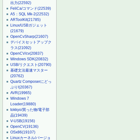
出力
(22592)
FeliCa/コマンド
(22539)
A5：SQL Mk-2
(22532)
ARToolKit
(21785)
Linux/USBガジェット
(21679)
OpenCvSharp
(21607)
デバイスセットアップク
ラス
(21092)
OpenCV/cv
(20837)
Windows SDK
(20832)
USB/リクエスト
(20790)
基礎文法最速マスター
(20762)
Quartz Composerにどっ
ぷり!
(20367)
AVR
(19965)
Windows 7
Loader
(19880)
tokkyo/買った物/電子部
品
(19439)
V-USB
(19156)
OpenCV
(19136)
OSx86
(19107)
Linuxカーネル/バージョ