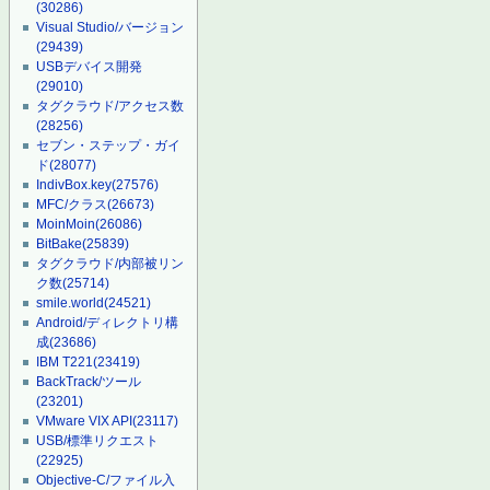
(30286)
Visual Studio/バージョン
(29439)
USBデバイス開発
(29010)
タグクラウド/アクセス数
(28256)
セブン・ステップ・ガイ
ド
(28077)
IndivBox.key
(27576)
MFC/クラス
(26673)
MoinMoin
(26086)
BitBake
(25839)
タグクラウド/内部被リン
ク数
(25714)
smile.world
(24521)
Android/ディレクトリ構
成
(23686)
IBM T221
(23419)
BackTrack/ツール
(23201)
VMware VIX API
(23117)
USB/標準リクエスト
(22925)
Objective-C/ファイル入