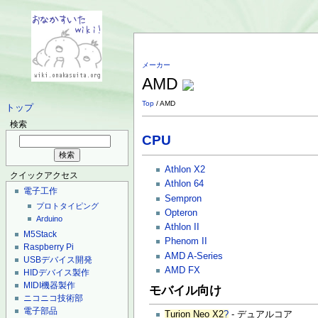
メーカー
AMD
Top
/ AMD
トップ
検索
CPU
Athlon X2
クイックアクセス
Athlon 64
電子工作
Sempron
プロトタイピング
Opteron
Arduino
Athlon II
M5Stack
Phenom II
Raspberry Pi
AMD A-Series
USBデバイス開発
AMD FX
HIDデバイス製作
MIDI機器製作
モバイル向け
ニコニコ技術部
電子部品
Turion Neo X2
?
- デュアルコア