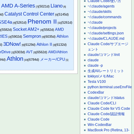
Claude Code/使い方
AMD A-Series
Llano
~/.claude/agents
)
(5021d)
[7]
[6]
~/.claude/skills
Catalyst Control Center
8d)
(5145d)
[5]
~/.claude/commands
Phenom II
SSE4a
~/.claude
(5261d)
(5261d)
[4]
[11]
~/.claude/projects
Socket AM2+
AMD
(5582d)
(5582d)
]
[4]
~/.claude/settings.json
Sempron
IES
Athlon
(5902d)
(6035d)
[2]
[4]
~/.claude/CLAUDE.md
3DNow!
Claude Code/サブエージ
Athlon II
d)
(6129d)
(6132d)
[6]
[3]
ェント
rDrive
AVT
AMD/Athlon
(6303d)
(6562d)
[1]
[0]
claude/コマンド/init
Athlon
メーカー/CPU
84d)
(6784d)
claude
[10]
[1]
claude -p
生成AI/レートリミット
tokkyo/メモ/Mac
Tesla V100
python.terminal.useEnvFile
CodexBar
claude/コマンド/status
Claude Code/CLI
Claude Code for VS Code
Claude Code/認証情報
Claude Code
Win-CodexBar
MacBook Pro (Retina, 13-