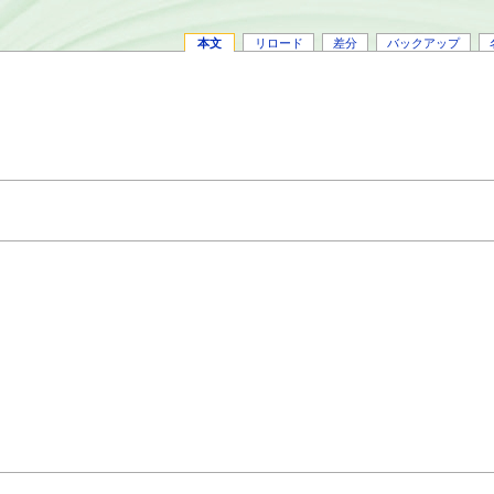
本文
リロード
差分
バックアップ