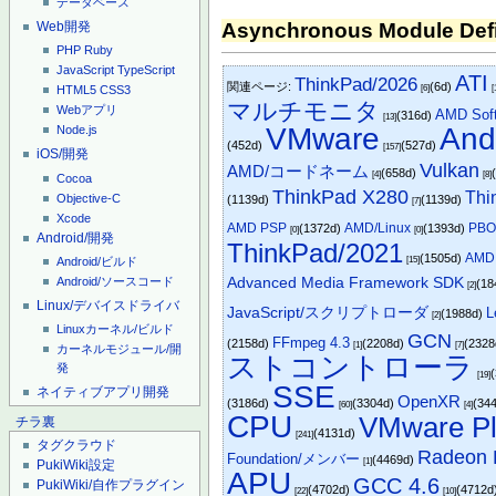
データベース
Asynchronous Module Defi
Web開発
PHP
Ruby
JavaScript
TypeScript
ATI
ThinkPad/2026
関連ページ:
(6d)
[6]
[
HTML5
CSS3
マルチモニタ
Webアプリ
AMD Sof
(316d)
[13]
VMware
An
Node.js
(452d)
(527d)
[157]
iOS/開発
Vulkan
AMD/コードネーム
(658d)
[4]
[8]
Cocoa
ThinkPad X280
Thi
Objective-C
(1139d)
(1139d)
[7]
Xcode
AMD PSP
AMD/Linux
PB
(1372d)
(1393d)
[0]
[0]
Android/開発
ThinkPad/2021
AMD
(1505d)
Android/ビルド
[15]
Android/ソースコード
Advanced Media Framework SDK
(18
[2]
Linux/デバイスドライバ
JavaScript/スクリプトローダ
L
(1988d)
[2]
Linuxカーネル/ビルド
GCN
FFmpeg 4.3
(2158d)
(2208d)
(232
[1]
[7]
カーネルモジュール/開
ストコントローラ
発
[19]
SSE
ネイティブアプリ開発
OpenXR
(3186d)
(3304d)
(34
[60]
[4]
CPU
VMware Pl
チラ裏
(4131d)
[241]
タグクラウド
Radeon
Foundation/メンバー
(4469d)
[1]
PukiWiki設定
APU
GCC 4.6
PukiWiki/自作プラグイン
(4702d)
(4712d
[22]
[10]