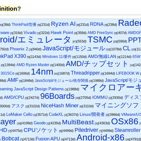
nition
?
Rade
Ryzen AI
RDNA
ThinkPad/型番
(38d)
(231d)
(231d)
(238d)
10]
[0]
[9]
[4]
Hawk Point
tware
Vivado
AMD FreeSync
AMDG
(316d)
(322d)
(358d)
(407d)
[1]
[1]
[3]
[0]
droid/エミュレータ
TSMC
PP
(553d)
(590d)
[67]
[20]
JavaScript/モジュール
CL
Phoenix 2
(792d)
(840d)
(1078d)
(11
[1]
[10]
[10]
nkPad X390
AMD/無線LAN
Windows 11/要件
65W
(1143d)
(1150d)
(1214d)
[5]
[0]
[3]
AMD/チップセット
O
AMD Ryzen Master
(1394d)
(1400d)
(14
[0]
[0]
[14]
14nm
Threadripper
 3015Ce
LIFEBOOK W
(1606d)
(1687d)
(1694d)
[0]
[41]
[5]
[
AMF
JavaScript/
JavaScript/モジュール/依存関係
48d)
(1848d)
(1988d)
[6]
[0]
マイクロアー
earning JavaScript Design Patterns
(1988d)
[1]
96Boards
ディス
AMD/CPU
IOMMU
8d)
(2427d)
(2705d)
(2930d)
[3]
[18]
[2]
マイニングソフ
NiceHash Miner
アスク
(3000d)
(3102d)
(3110d)
[2]
[6]
LeMaker Cello
CodeXL
Linux/開発者
VMware/U
41d)
(3571d)
(3637d)
(3966d)
[1]
[1]
[2]
OSx86
ayer
MultiBeast
Geode
(4199d)
(4235d)
(4363d)
[18]
[1]
[11]
[
CPUソケット
 HD
Piledriver
Steamroller
(4475d)
(4499d)
(4499d)
[7]
[8]
[7]
Android-x86
Bobcat
Fusion APU
)
(4713d)
(4713d)
(4791d
[7]
[4]
[24]