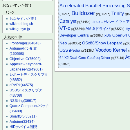
Accelerated Parallel Processing
おなかすいた族！
Bulldozer
リンク
Trinity
(5021d)
(5021d)
(
[10]
[5]
おなかすいた族！
Catalyst
Linux JF/ハードウ
(5145d)
[5]
wiki.nothing.sh
VT-d
AMD/ドライバ
Ey
(5324d)
(5327d)
wiki.guttyo.jp
[7]
[1]
x86 Open64 C
Developer Central
(5596d)
[1]
人気の50件
OSx86/Snow Leopard
Neo
FrontPage
(284843)
(6035d)
(6
[2]
[3]
Arduino/ピン配置
Voodoo Kernel
OSS iPedia
(6136d)
[3]
[6
(160568)
At
64 X2 Dual-Core Cpufreq Driver
(6711d)
Objective-C
(75902)
[0]
ApplePS2Keyboard-
(6787d)
Japanese-v2
(49601)
レポートディスクリプタ
(48852)
cRARk
(44575)
USB/ディスクリプタ
(43708)
NSString
(36617)
Quartz Composer/パッチ
(36489)
SmartQ 5
(35211)
Arduino
(32434)
HIDデバイス/開発