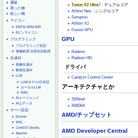
通販
Turion X2 Ultra
?
- デュアルコア
買った物
Athlon Neo
- シングルコア
欲しい物
Sempron
マイコン
Athlon X2
ESP32
ARM
AVR
Fusion APU
8ピンマイコン
GPU
プログラミング
プログラミング言語
画像処理
自然言語処理
Radeon
生成AI
Radeon HD
画像生成AI
ドライバ
動画生成AI
LLM
Catalyst Control Center
LLM/モデル/日本語
アーキテクチャとか
ローカルLLM
RAG
AIエージェント
3DNow!
AIエディタ
AMD64
サーバ設定
AMD/チップセット
Docker
WSL
CentOS
Ubuntu
AMD Developer Central
Apache