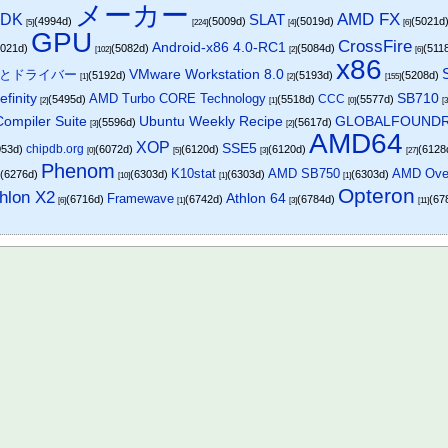
メーカー
AMD FX
 SDK
SLAT
(4994d)
(5009d)
(5019d)
(5021d
[5]
[224]
[4]
[6]
GPU
CrossFire
Android-x86 4.0-RC1
5021d)
(5082d)
(5084d)
(511
[102]
[2]
[6]
x86
ェアとドライバー
VMware Workstation 8.0
(5192d)
(5193d)
(5208d)
[1]
[2]
[155]
SB710
efinity
AMD Turbo CORE Technology
CCC
(5495d)
(5518d)
(5577d)
[2]
[1]
[0]
[3
ompiler Suite
Ubuntu Weekly Recipe
GLOBALFOUNDR
(5596d)
(5617d)
[3]
[2]
AMD64
XOP
SSE5
chipdb.org
053d)
(6072d)
(6120d)
(6120d)
(6128
[0]
[5]
[3]
[27]
Phenom
K10stat
AMD SB750
AMD Ove
(6276d)
(6303d)
(6303d)
(6303d)
]
[10]
[1]
[1]
Opteron
hlon X2
Athlon 64
Framewave
(6716d)
(6742d)
(6784d)
(67
[6]
[1]
[3]
[11]