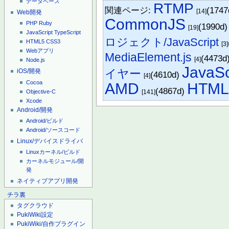
データベース
RTMP
関連ページ:
(174
[14]
Web開発
CommonJS
PHP
Ruby
(1990d
[19]
JavaScript
TypeScript
ロジェクト/JavaScript
HTML5
CSS3
[3]
Webアプリ
MediaElement.js
(4473d
[4]
Node.js
JavaSc
イヤー
iOS/開発
(4610d)
[4]
Cocoa
AMD
HTML
(4867d)
Objective-C
[141]
Xcode
Android/開発
Android/ビルド
Android/ソースコード
Linux/デバイスドライバ
Linuxカーネル/ビルド
カーネルモジュール/開
発
ネイティブアプリ開発
チラ裏
タグクラウド
PukiWiki設定
PukiWiki/自作プラグイン