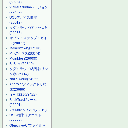
(30287)
Visual Studio/バージョン
(29439)
USBデバイス開発
(29013)
タグクラウド/アクセス数
(28256)
セブン・ステップ・ガイ
ド
(28077)
IndivBox.key
(27580)
MFC/クラス
(26674)
MoinMoin
(26088)
BitBake
(25840)
タグクラウド/内部被リン
ク数
(25714)
smile.world
(24522)
Android/ディレクトリ構
成
(23686)
IBM T221
(23422)
BackTrack/ツール
(23201)
VMware VIX API
(23119)
USB/標準リクエスト
(22927)
Objective-C/ファイル入