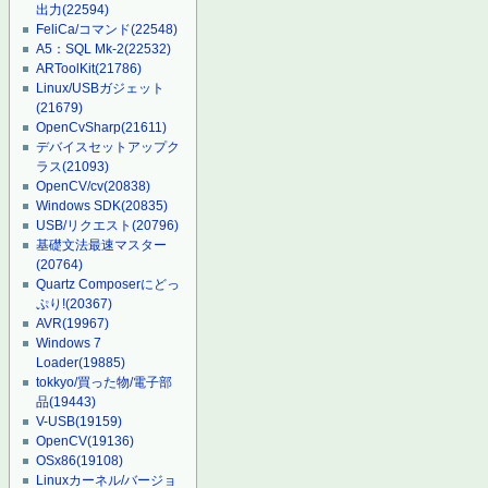
出力
(22594)
FeliCa/コマンド
(22548)
A5：SQL Mk-2
(22532)
ARToolKit
(21786)
Linux/USBガジェット
(21679)
OpenCvSharp
(21611)
デバイスセットアップク
ラス
(21093)
OpenCV/cv
(20838)
Windows SDK
(20835)
USB/リクエスト
(20796)
基礎文法最速マスター
(20764)
Quartz Composerにどっ
ぷり!
(20367)
AVR
(19967)
Windows 7
Loader
(19885)
tokkyo/買った物/電子部
品
(19443)
V-USB
(19159)
OpenCV
(19136)
OSx86
(19108)
Linuxカーネル/バージョ