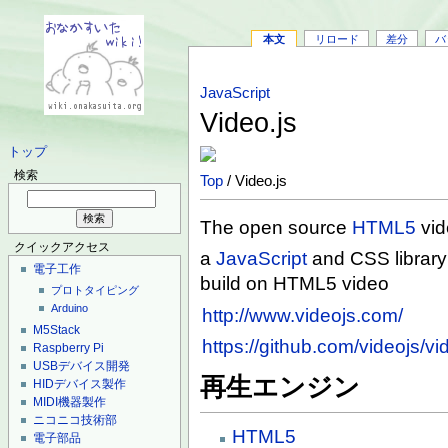
本文
リロード
差分
バ
JavaScript
Video.js
トップ
検索
Top
/ Video.js
The open source
HTML5
vid
クイックアクセス
a
JavaScript
and CSS library 
電子工作
build on HTML5 video
プロトタイピング
Arduino
http://www.videojs.com/
M5Stack
https://github.com/videojs/vi
Raspberry Pi
USBデバイス開発
再生エンジン
HIDデバイス製作
MIDI機器製作
ニコニコ技術部
HTML5
電子部品