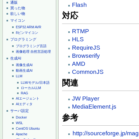
通販
Flash
買った物
対応
欲しい物
マイコン
ESP32
ARM
AVR
RTMP
8ピンマイコン
HLS
プログラミング
プログラミング言語
RequireJS
画像処理
自然言語処理
Browserify
生成AI
AMD
画像生成AI
動画生成AI
CommonJS
LLM
関連
LLM/モデル/日本語
ローカルLLM
RAG
JW Player
AIエージェント
AIエディタ
MediaElement.js
サーバ設定
参考
Docker
WSL
CentOS
Ubuntu
http://sourceforge.jp/m
Apache