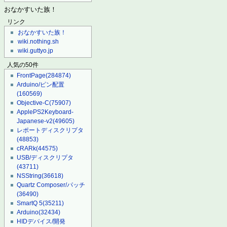
おなかすいた族！
リンク
おなかすいた族！
wiki.nothing.sh
wiki.guttyo.jp
人気の50件
FrontPage
(284874)
Arduino/ピン配置
(160569)
Objective-C
(75907)
ApplePS2Keyboard-
Japanese-v2
(49605)
レポートディスクリプタ
(48853)
cRARk
(44575)
USB/ディスクリプタ
(43711)
NSString
(36618)
Quartz Composer/パッチ
(36490)
SmartQ 5
(35211)
Arduino
(32434)
HIDデバイス/開発