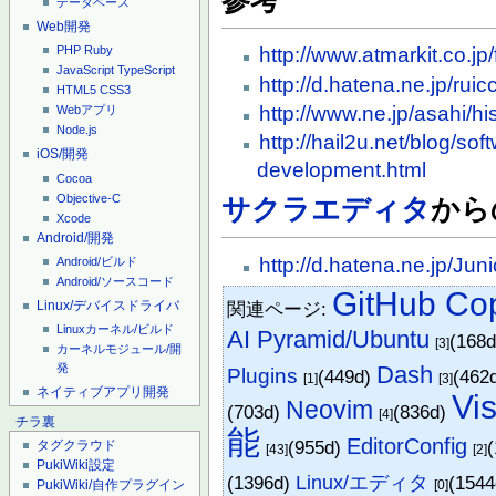
データベース
Web開発
http://www.atmarkit.co.jp
PHP
Ruby
JavaScript
TypeScript
http://d.hatena.ne.jp/r
HTML5
CSS3
http://www.ne.jp/asahi/h
Webアプリ
Node.js
http://hail2u.net/blog/sof
iOS/開発
development.html
Cocoa
Objective-C
サクラエディタ
から
Xcode
Android/開発
http://d.hatena.ne.jp/J
Android/ビルド
Android/ソースコード
GitHub Cop
関連ページ:
Linux/デバイスドライバ
Linuxカーネル/ビルド
AI Pyramid/Ubuntu
(168
[3]
カーネルモジュール/開
Dash
発
Plugins
(449d)
(462
[1]
[3]
ネイティブアプリ開発
Vi
Neovim
(703d)
(836d)
[4]
チラ裏
能
EditorConfig
(955d)
タグクラウド
[43]
[2]
PukiWiki設定
(1396d)
Linux/エディタ
(154
[0]
PukiWiki/自作プラグイン