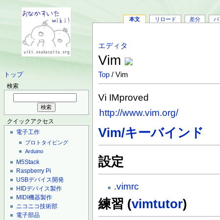
本文
リロード
差分
バ
エディタ
Vim
Top
/ Vim
トップ
検索
Vi IMproved
http://www.vim.org/
クイックアクセス
Vim/キーバインド
電子工作
プロトタイピング
Arduino
設定
M5Stack
Raspberry Pi
USBデバイス開発
.vimrc
HIDデバイス製作
MIDI機器製作
練習 (
vimtutor
)
ニコニコ技術部
電子部品