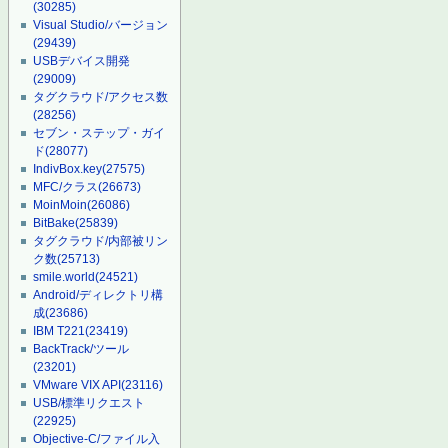
(30285)
Visual Studio/バージョン
(29439)
USBデバイス開発
(29009)
タグクラウド/アクセス数
(28256)
セブン・ステップ・ガイ
ド
(28077)
IndivBox.key
(27575)
MFC/クラス
(26673)
MoinMoin
(26086)
BitBake
(25839)
タグクラウド/内部被リン
ク数
(25713)
smile.world
(24521)
Android/ディレクトリ構
成
(23686)
IBM T221
(23419)
BackTrack/ツール
(23201)
VMware VIX API
(23116)
USB/標準リクエスト
(22925)
Objective-C/ファイル入