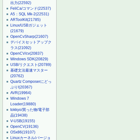
出力
(22592)
FeliCa/コマンド
(22537)
A5：SQL Mk-2
(22531)
ARToolKit
(21785)
Linux/USBガジェット
(21679)
OpenCvSharp
(21607)
デバイスセットアップク
ラス
(21092)
OpenCV/cv
(20837)
Windows SDK
(20829)
USB/リクエスト
(20789)
基礎文法最速マスター
(20762)
Quartz Composerにどっ
ぷり!
(20367)
AVR
(19964)
Windows 7
Loader
(19880)
tokkyo/買った物/電子部
品
(19438)
V-USB
(19155)
OpenCV
(19136)
OSx86
(19107)
Linuxカーネル/バージョ