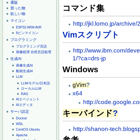
通販
コマンド集
買った物
欲しい物
マイコン
http://jkl.lomo.jp/archiv
ESP32
ARM
AVR
Vimスクリプト
8ピンマイコン
プログラミング
プログラミング言語
http://www.ibm.com/develo
画像処理
自然言語処理
1/?ca=drs-jp
生成AI
画像生成AI
Windows
動画生成AI
LLM
LLM/モデル/日本語
gVim
?
ローカルLLM
x64
RAG
AIエージェント
http://code.google.c
AIエディタ
キーバインド
?
サーバ設定
Docker
WSL
http://shanon-tech.blogs
CentOS
Ubuntu
Apache
参考