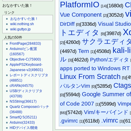
PlatformIO
C
(1680d)
おなかすいた族！
[14]
v
リンク
Vue Component
(3052d)
[2]
おなかすいた族！
Visual Stu
DirDiff
(3336d)
wiki.nothing.sh
[0]
X
wiki.guttyo.jp
トエディタ
(3987d)
[9]
人気の50件
サクラエディ
(4260d)
[2]
FrontPage
(284833)
kali-
Arduino/ピン配置
Tern
(4497d)
(4508d)
[1]
(160567)
ル
(4622d)
Python/エディタ
Objective-C
(75900)
[3]
ApplePS2Keyboard-
apps ported to Windows RT
Japanese-v2
(49601)
Linux From Scratch
レポートディスクリプタ
(4
[5]
(48851)
Ctag
パルタンVim
(5285d)
cRARk
(44575)
[0]
USB/ディスクリプタ
Google Summer of
(5594d)
[0]
(43708)
NSString
(36617)
of Code 2007
(5599d)
Vimpe
[1]
Quartz Composer/パッチ
Vim/キーバインド
(5742d)
(36488)
[66]
SmartQ 5
(35211)
.vimrc
.gvimrc
(6118d)
(6
[1]
[3]
Arduino
(32433)
HIDデバイス/開発