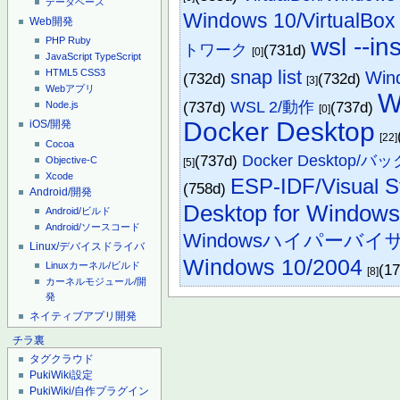
データベース
Windows 10/VirtualBox
Web開発
wsl --ins
PHP
Ruby
トワーク
(731d)
[0]
JavaScript
TypeScript
snap list
Wi
HTML5
CSS3
(732d)
(732d)
[3]
Webアプリ
W
(737d)
WSL 2/動作
(737d)
Node.js
[0]
Docker Desktop
iOS/開発
[22]
Cocoa
(737d)
Docker Desktop/
Objective-C
[5]
Xcode
ESP-IDF/Visual S
(758d)
Android/開発
Desktop for Window
Android/ビルド
Android/ソースコード
Windowsハイパーバイ
Linux/デバイスドライバ
Windows 10/2004
Linuxカーネル/ビルド
(1
[8]
カーネルモジュール/開
発
ネイティブアプリ開発
チラ裏
タグクラウド
PukiWiki設定
PukiWiki/自作プラグイン