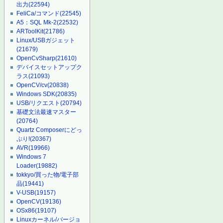
出力
(22594)
FeliCa/コマンド
(22545)
A5：SQL Mk-2
(22532)
ARToolKit
(21786)
Linux/USBガジェット
(21679)
OpenCvSharp
(21610)
デバイスセットアップク
ラス
(21093)
OpenCV/cv
(20838)
Windows SDK
(20835)
USB/リクエスト
(20794)
基礎文法最速マスター
(20764)
Quartz Composerにどっ
ぷり!
(20367)
AVR
(19966)
Windows 7
Loader
(19882)
tokkyo/買った物/電子部
品
(19441)
V-USB
(19157)
OpenCV
(19136)
OSx86
(19107)
Linuxカーネル/バージョ