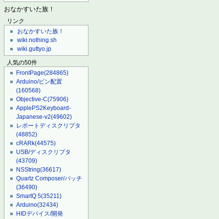
おなかすいた族！
リンク
おなかすいた族！
wiki.nothing.sh
wiki.guttyo.jp
人気の50件
FrontPage
(284865)
Arduino/ピン配置
(160568)
Objective-C
(75906)
ApplePS2Keyboard-
Japanese-v2
(49602)
レポートディスクリプタ
(48852)
cRARk
(44575)
USB/ディスクリプタ
(43709)
NSString
(36617)
Quartz Composer/パッチ
(36490)
SmartQ 5
(35211)
Arduino
(32434)
HIDデバイス/開発