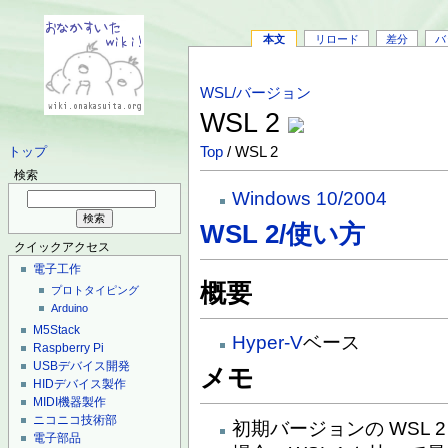
本文
リロード
差分
バ
WSL/バージョン
WSL 2
Top
/ WSL 2
トップ
検索
Windows 10/2004
WSL 2/使い方
クイックアクセス
電子工作
概要
プロトタイピング
Arduino
M5Stack
Hyper-V
ベース
Raspberry Pi
USBデバイス開発
メモ
HIDデバイス製作
MIDI機器製作
ニコニコ技術部
初期バージョンの WSL 2 は
電子部品