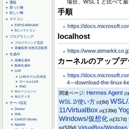
場合、WSL 1 と比べて最
通販
買った物
手順
欲しい物
マイコン
https://docs.microsoft.co
ESP32
ARM
AVR
8ピンマイコン
localhost
プログラミング
プログラミング言語
画像処理
自然言語処理
https://www.atmarkit.co.j
生成AI
カーネルのアップデ
画像生成AI
動画生成AI
LLM
https://docs.microsoft.co
LLM/モデル/日本語
4---download-the-linux-
ローカルLLM
RAG
Hermes Agent
AIエージェント
関連ページ:
[2]
AIエディタ
WSL
WSL 2/使い方
(8d)
[2]
サーバ設定
Yo
11/VirtualBox
Docker
(139d)
[4]
WSL
Windows/仮想化
(317d)
CentOS
Ubuntu
[4]
Apache
VirtualBox/Windows
(535d)
[6]