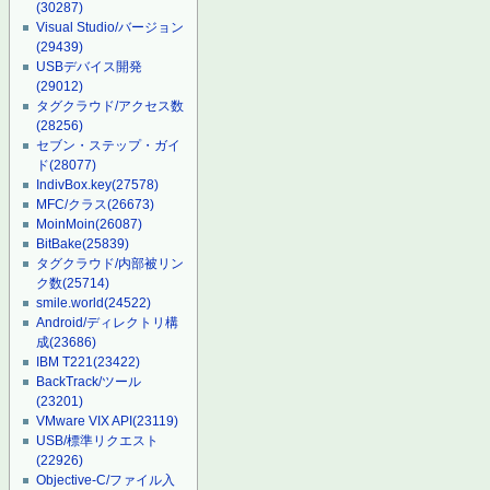
(30287)
Visual Studio/バージョン
(29439)
USBデバイス開発
(29012)
タグクラウド/アクセス数
(28256)
セブン・ステップ・ガイ
ド
(28077)
IndivBox.key
(27578)
MFC/クラス
(26673)
MoinMoin
(26087)
BitBake
(25839)
タグクラウド/内部被リン
ク数
(25714)
smile.world
(24522)
Android/ディレクトリ構
成
(23686)
IBM T221
(23422)
BackTrack/ツール
(23201)
VMware VIX API
(23119)
USB/標準リクエスト
(22926)
Objective-C/ファイル入