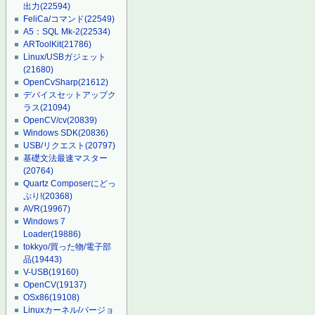
出力
(22594)
FeliCa/コマンド
(22549)
A5：SQL Mk-2
(22534)
ARToolKit
(21786)
Linux/USBガジェット
(21680)
OpenCvSharp
(21612)
デバイスセットアップク
ラス
(21094)
OpenCV/cv
(20839)
Windows SDK
(20836)
USB/リクエスト
(20797)
基礎文法最速マスター
(20764)
Quartz Composerにどっ
ぷり!
(20368)
AVR
(19967)
Windows 7
Loader
(19886)
tokkyo/買った物/電子部
品
(19443)
V-USB
(19160)
OpenCV
(19137)
OSx86
(19108)
Linuxカーネル/バージョ