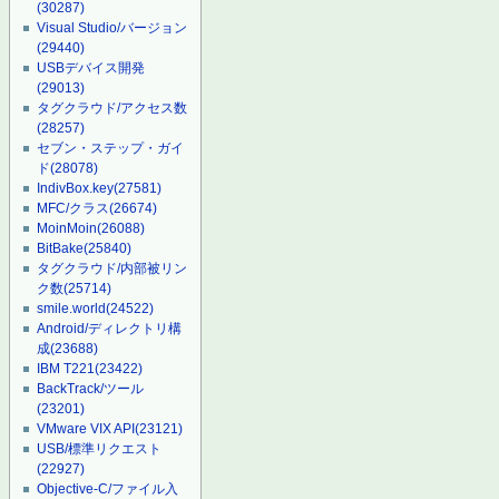
(30287)
Visual Studio/バージョン
(29440)
USBデバイス開発
(29013)
タグクラウド/アクセス数
(28257)
セブン・ステップ・ガイ
ド
(28078)
IndivBox.key
(27581)
MFC/クラス
(26674)
MoinMoin
(26088)
BitBake
(25840)
タグクラウド/内部被リン
ク数
(25714)
smile.world
(24522)
Android/ディレクトリ構
成
(23688)
IBM T221
(23422)
BackTrack/ツール
(23201)
VMware VIX API
(23121)
USB/標準リクエスト
(22927)
Objective-C/ファイル入