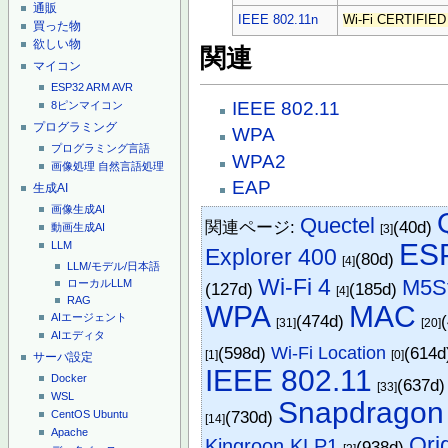
通販
IEEE 802.11n
Wi-Fi CERTIFIED
買った物
欲しい物
関連
マイコン
ESP32
ARM
AVR
IEEE 802.11
8ピンマイコン
プログラミング
WPA
プログラミング言語
WPA2
画像処理
自然言語処理
EAP
生成AI
画像生成AI
Quectel
関連ページ:
(40d)
動画生成AI
[3]
ES
LLM
Explorer 400
(80d)
[4]
LLM/モデル/日本語
Wi-Fi 4
M5St
ローカルLLM
(127d)
(185d)
[4]
RAG
WPA
MAC
(474d)
AIエージェント
[31]
[20]
AIエディタ
(598d)
Wi-Fi Location
(614
[1]
[0]
サーバ設定
IEEE 802.11
Docker
(637d
[33]
WSL
Snapdragon
(730d)
CentOS
Ubuntu
[14]
Apache
Ori
Kingroon KLP1
(938d)