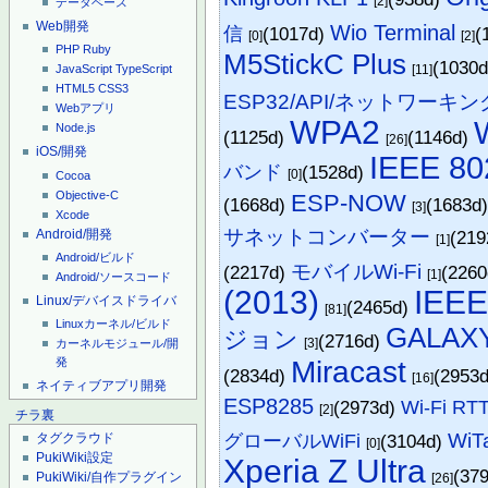
[2]
データベース
Web開発
Wio Terminal
信
(1017d)
(
[0]
[2]
PHP
Ruby
M5StickC Plus
(1030
[11]
JavaScript
TypeScript
HTML5
CSS3
ESP32/API/ネットワーキン
Webアプリ
WPA2
Node.js
(1125d)
(1146d)
[26]
iOS/開発
IEEE 80
バンド
(1528d)
[0]
Cocoa
Objective-C
ESP-NOW
(1668d)
(1683d
[3]
Xcode
サネットコンバーター
Android/開発
(21
[1]
Android/ビルド
モバイルWi-Fi
(2217d)
(226
[1]
Android/ソースコード
(2013)
IEEE
Linux/デバイスドライバ
(2465d)
[81]
Linuxカーネル/ビルド
GALAXY 
ジョン
(2716d)
[3]
カーネルモジュール/開
Miracast
発
(2834d)
(2953
[16]
ネイティブアプリ開発
ESP8285
(2973d)
Wi-Fi RT
[2]
チラ裏
WiT
グローバルWiFi
(3104d)
タグクラウド
[0]
PukiWiki設定
Xperia Z Ultra
(37
PukiWiki/自作プラグイン
[26]