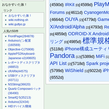
Play
(4590d)
IRKit
(4599d)
おなかすいた族！
[0]
リンク
Forums
(4611d)
CyanogenMod
[0]
おなかすいた族！
OUYA
Game
(4664d)
(4779d)
[2]
wiki.nothing.sh
wiki.guttyo.jp
X/Android/Alpha
(4793d)
Re
[2]
人気の50件
ODROID-X Android 
(4859d)
[8]
FrontPage
(284878)
標準規
Arduino/ピン配置
リング
(4985d)
[0]
(160569)
iPhone構成ユーテ
(5118d)
Objective-C
(75908)
Pandora
ApplePS2Keyboard-
MiFi
(5389d)
[12]
[1
Japanese-v2
(49605)
API List
Spark pr
レポートディスクリプタ
(5718d)
[2]
(48853)
WiShield
iP
(5799d)
(6022d)
[1]
cRARk
(44575)
USB/ディスクリプタ
(6552d)
(43711)
NSString
(36620)
Quartz Composer/パッチ
(36490)
SmartQ 5
(35213)
Arduino
(32434)
HIDデバイス/開発