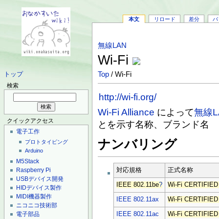
本文
リロード
差分
バ
無線LAN
Wi-Fi
Top
/ Wi-Fi
トップ
検索
http://wi-fi.org/
Wi-Fi Alliance
によって
無線L
クイックアクセス
とを示す名称、ブランド名
電子工作
ナンバリング
プロトタイピング
Arduino
M5Stack
対応規格
正式名称
Raspberry Pi
USBデバイス開発
IEEE 802.11be
?
Wi-Fi CERTIFIED
HIDデバイス製作
MIDI機器製作
IEEE 802.11ax
Wi-Fi CERTIFIED
ニコニコ技術部
IEEE 802.11ac
Wi-Fi CERTIFIED
電子部品