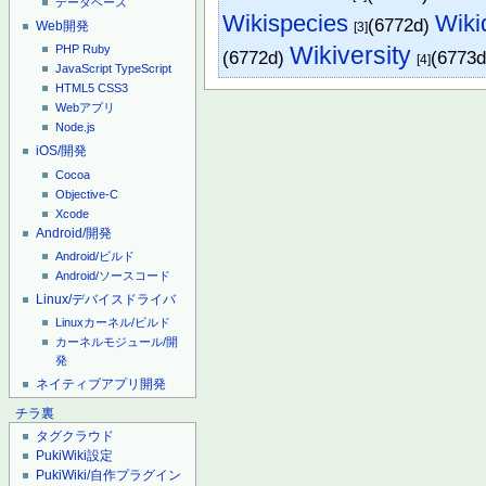
データベース
Wikispecies
Wiki
(6772d)
Web開発
[3]
Wikiversity
PHP
Ruby
(6772d)
(6773
[4]
JavaScript
TypeScript
HTML5
CSS3
Webアプリ
Node.js
iOS/開発
Cocoa
Objective-C
Xcode
Android/開発
Android/ビルド
Android/ソースコード
Linux/デバイスドライバ
Linuxカーネル/ビルド
カーネルモジュール/開
発
ネイティブアプリ開発
チラ裏
タグクラウド
PukiWiki設定
PukiWiki/自作プラグイン