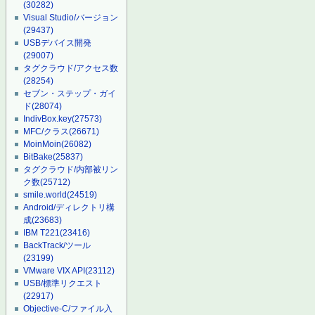
(30282)
Visual Studio/バージョン
(29437)
USBデバイス開発
(29007)
タグクラウド/アクセス数
(28254)
セブン・ステップ・ガイ
ド
(28074)
IndivBox.key
(27573)
MFC/クラス
(26671)
MoinMoin
(26082)
BitBake
(25837)
タグクラウド/内部被リン
ク数
(25712)
smile.world
(24519)
Android/ディレクトリ構
成
(23683)
IBM T221
(23416)
BackTrack/ツール
(23199)
VMware VIX API
(23112)
USB/標準リクエスト
(22917)
Objective-C/ファイル入