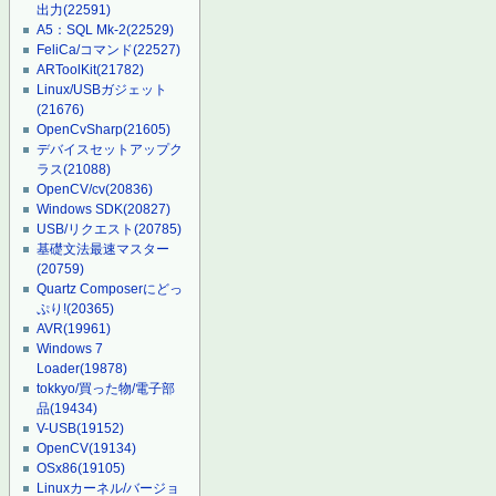
出力
(22591)
A5：SQL Mk-2
(22529)
FeliCa/コマンド
(22527)
ARToolKit
(21782)
Linux/USBガジェット
(21676)
OpenCvSharp
(21605)
デバイスセットアップク
ラス
(21088)
OpenCV/cv
(20836)
Windows SDK
(20827)
USB/リクエスト
(20785)
基礎文法最速マスター
(20759)
Quartz Composerにどっ
ぷり!
(20365)
AVR
(19961)
Windows 7
Loader
(19878)
tokkyo/買った物/電子部
品
(19434)
V-USB
(19152)
OpenCV
(19134)
OSx86
(19105)
Linuxカーネル/バージョ