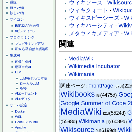
ウィキソース
-
Wikisour
通販
買った物
ウィキクォート
-
Wikiqu
欲しい物
ウィキスピーシーズ
-
Wi
マイコン
ウィキバーシティ
-
Wikiv
ESP32
ARM
AVR
8ピンマイコン
メタウィキメディア
-
Wi
プログラミング
関連
プログラミング言語
画像処理
自然言語処理
生成AI
MediaWiki
画像生成AI
Wikimedia Incubator
動画生成AI
LLM
Wikimania
LLM/モデル/日本語
ローカルLLM
関連ページ:
FrontPage
(22
[870]
RAG
Wikibooks
Goog
AIエージェント
(4475d)
[8]
AIエディタ
Google Summer of Code 2
サーバ設定
MediaWiki
G
Docker
(5524d)
[21]
WSL
W
Wikimania
(5598d)
(6089d)
[1]
CentOS
Ubuntu
Apache
Wikisource
Wiki
(6199d)
[4]