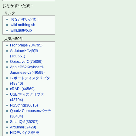
おなかすいた族！
リンク
おなかすいた族！
wiki.nothing.sh
wiki.guttyo.jp
人気の50件
FrontPage
(284795)
Arduino/ピン配置
(160561)
Objective-C
(75889)
ApplePS2Keyboard-
Japanese-v2
(49599)
レポートディスクリプタ
(48846)
cRARk
(44569)
USB/ディスクリプタ
(43704)
NSString
(36615)
Quartz Composer/パッチ
(36484)
SmartQ 5
(35207)
Arduino
(32429)
HIDデバイス/開発