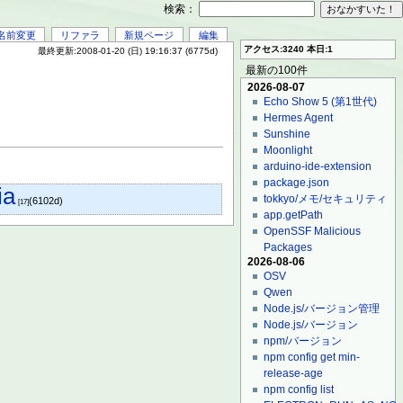
検索：
名前変更
リファラ
新規ページ
編集
アクセス:3240 本日:1
最終更新:2008-01-20 (日) 19:16:37 (6775d)
最新の100件
2026-08-07
Echo Show 5 (第1世代)
Hermes Agent
Sunshine
Moonlight
arduino-ide-extension
package.json
ia
tokkyo/メモ/セキュリティ
(6102d)
[17]
app.getPath
OpenSSF Malicious
Packages
2026-08-06
OSV
Qwen
Node.js/バージョン管理
Node.js/バージョン
npm/バージョン
npm config get min-
release-age
npm config list