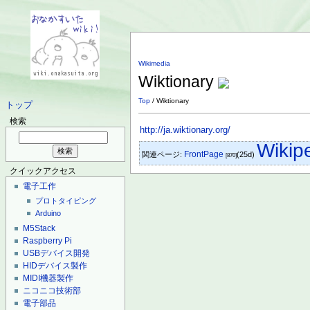
Wikimedia
Wiktionary
Top
/ Wiktionary
トップ
検索
http://ja.wiktionary.org/
Wikip
FrontPage
関連ページ:
(25d)
[870]
クイックアクセス
電子工作
プロトタイピング
Arduino
M5Stack
Raspberry Pi
USBデバイス開発
HIDデバイス製作
MIDI機器製作
ニコニコ技術部
電子部品