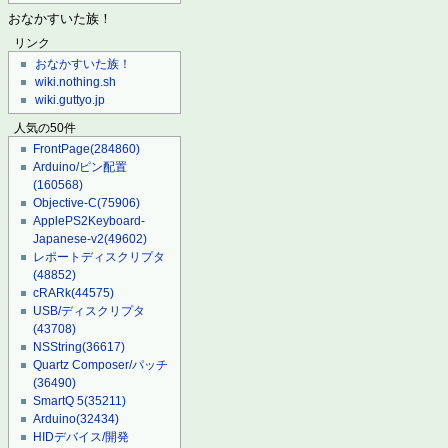
おなかすいた族！
リンク
おなかすいた族！
wiki.nothing.sh
wiki.guttyo.jp
人気の50件
FrontPage
(284860)
Arduino/ピン配置
(160568)
Objective-C
(75906)
ApplePS2Keyboard-
Japanese-v2
(49602)
レポートディスクリプタ
(48852)
cRARk
(44575)
USB/ディスクリプタ
(43708)
NSString
(36617)
Quartz Composer/パッチ
(36490)
SmartQ 5
(35211)
Arduino
(32434)
HIDデバイス/開発