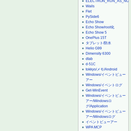
ELECTRON_RUN_AS_NO
Wails
Flet
PySide6
Echo Show
Echo Show/root化
Echo Show 5
OnePlus 15T
タブレット/防水
Helio G99
Dimensity 6300
dtab
d-51C
tokkyo/メモ/Android
Windows/イベントビュー
アー
Windows/イベントログ
Get-WinEvent
Windows/イベントビュー
アー/Windowsロ
グ/Application
Windows/イベントビュー
アー/Windowsログ
イベントビューアー
WPA MCP