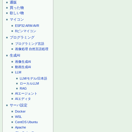
通販
買った物
欲しい物
マイコン
ESP32
ARM
AVR
8ピンマイコン
プログラミング
プログラミング言語
画像処理
自然言語処理
生成AI
画像生成AI
動画生成AI
LLM
LLM/モデル/日本語
ローカルLLM
RAG
AIエージェント
AIエディタ
サーバ設定
Docker
WSL
CentOS
Ubuntu
Apache