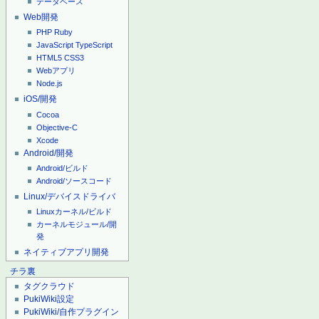
データベース
Web開発
PHP
Ruby
JavaScript
TypeScript
HTML5
CSS3
Webアプリ
Node.js
iOS/開発
Cocoa
Objective-C
Xcode
Android/開発
Android/ビルド
Android/ソースコード
Linux/デバイスドライバ
Linuxカーネル/ビルド
カーネルモジュール/開
発
ネイティブアプリ開発
チラ裏
タグクラウド
PukiWiki設定
PukiWiki/自作プラグイン