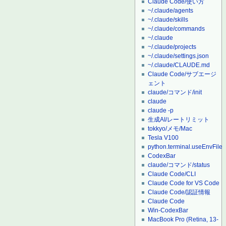
Claude Code/使い方
~/.claude/agents
~/.claude/skills
~/.claude/commands
~/.claude
~/.claude/projects
~/.claude/settings.json
~/.claude/CLAUDE.md
Claude Code/サブエージ
ェント
claude/コマンド/init
claude
claude -p
生成AI/レートリミット
tokkyo/メモ/Mac
Tesla V100
python.terminal.useEnvFile
CodexBar
claude/コマンド/status
Claude Code/CLI
Claude Code for VS Code
Claude Code/認証情報
Claude Code
Win-CodexBar
MacBook Pro (Retina, 13-