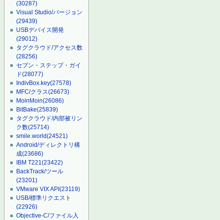
(30287)
Visual Studio/バージョン
(29439)
USBデバイス開発
(29012)
タグクラウド/アクセス数
(28256)
セブン・ステップ・ガイ
ド
(28077)
IndivBox.key
(27578)
MFC/クラス
(26673)
MoinMoin
(26086)
BitBake
(25839)
タグクラウド/内部被リン
ク数
(25714)
smile.world
(24521)
Android/ディレクトリ構
成
(23686)
IBM T221
(23422)
BackTrack/ツール
(23201)
VMware VIX API
(23119)
USB/標準リクエスト
(22926)
Objective-C/ファイル入