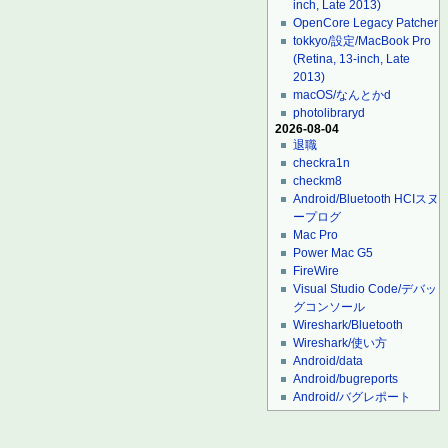
inch, Late 2013)
OpenCore Legacy Patcher
tokkyo/設定/MacBook Pro
(Retina, 13-inch, Late
2013)
macOS/なんとかd
photolibraryd
2026-08-04
退職
checkra1n
checkm8
Android/Bluetooth HCIスヌ
ープログ
Mac Pro
Power Mac G5
FireWire
Visual Studio Code/デバッ
グコンソール
Wireshark/Bluetooth
Wireshark/使い方
Android/data
Android/bugreports
Android/バグレポート