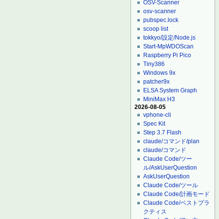
OSV-Scanner
osv-scanner
pubspec.lock
scoop list
tokkyo/設定/Node.js
Start-MpWDOScan
Raspberry Pi Pico
Tiny386
Windows 9x
patcher9x
ELSA System Graph
MiniMax H3
2026-08-05
vphone-cli
Spec Kit
Step 3.7 Flash
claude/コマンド/plan
claude/コマンド
Claude Code/ツー
ル/AskUserQuestion
AskUserQuestion
Claude Code/ツール
Claude Code/計画モード
Claude Code/ベストプラ
クティス