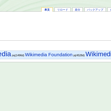
本文
リロード
差分
バックアップ
edia
Wikimed
Wikimedia Foundation
(1496d)
(4528d)
[56]
[9]