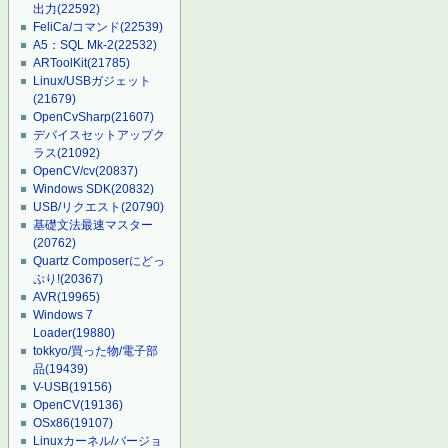
出力
(22592)
FeliCa/コマンド
(22539)
A5：SQL Mk-2
(22532)
ARToolKit
(21785)
Linux/USBガジェット
(21679)
OpenCvSharp
(21607)
デバイスセットアップク
ラス
(21092)
OpenCV/cv
(20837)
Windows SDK
(20832)
USB/リクエスト
(20790)
基礎文法最速マスター
(20762)
Quartz Composerにどっ
ぷり!
(20367)
AVR
(19965)
Windows 7
Loader
(19880)
tokkyo/買った物/電子部
品
(19439)
V-USB
(19156)
OpenCV
(19136)
OSx86
(19107)
Linuxカーネル/バージョ