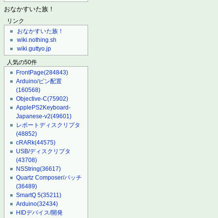
おなかすいた族！
リンク
おなかすいた族！
wiki.nothing.sh
wiki.guttyo.jp
人気の50件
FrontPage
(284843)
Arduino/ピン配置
(160568)
Objective-C
(75902)
ApplePS2Keyboard-
Japanese-v2
(49601)
レポートディスクリプタ
(48852)
cRARk
(44575)
USB/ディスクリプタ
(43708)
NSString
(36617)
Quartz Composer/パッチ
(36489)
SmartQ 5
(35211)
Arduino
(32434)
HIDデバイス/開発