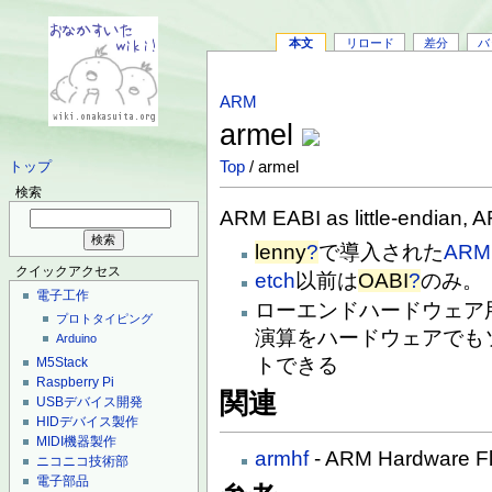
本文
リロード
差分
バ
ARM
armel
Top
/ armel
トップ
検索
ARM EABI as little-endian, A
lenny
?
で導入された
ARM
クイックアクセス
etch
以前は
OABI
?
のみ。
電子工作
ローエンドハードウェア
プロトタイピング
演算をハードウェアでも
Arduino
トできる
M5Stack
Raspberry Pi
関連
USBデバイス開発
HIDデバイス製作
MIDI機器製作
armhf
- ARM Hardware Fl
ニコニコ技術部
電子部品