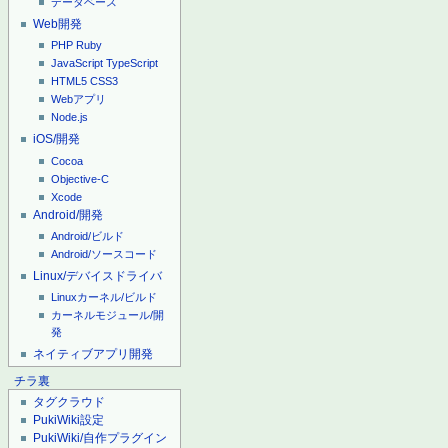
データベース
Web開発
PHP
Ruby
JavaScript
TypeScript
HTML5
CSS3
Webアプリ
Node.js
iOS/開発
Cocoa
Objective-C
Xcode
Android/開発
Android/ビルド
Android/ソースコード
Linux/デバイスドライバ
Linuxカーネル/ビルド
カーネルモジュール/開
発
ネイティブアプリ開発
チラ裏
タグクラウド
PukiWiki設定
PukiWiki/自作プラグイン