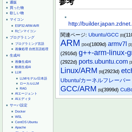
参考
通販
買った物
欲しい物
マイコン
http://builder.japan.zd
ESP32
ARM
AVR
8ピンマイコン
関連ページ:
Ubuntu/GCC
(11
[0]
プログラミング
ARM
armv7l
(1809d)
プログラミング言語
[304]
[3
画像処理
自然言語処理
g++-arm-linux-
(2916d)
生成AI
ports.ubuntu.com
(2922d)
画像生成AI
[3
動画生成AI
Linux/ARM
etc
(2923d)
[9]
LLM
LLM/モデル/日本語
Ubuntu/カーネルフレーバー
ローカルLLM
GCC/ARM
(3999d)
CuBo
RAG
[9]
AIエージェント
AIエディタ
サーバ設定
Docker
WSL
CentOS
Ubuntu
Apache