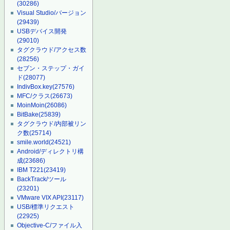
(30286)
Visual Studio/バージョン
(29439)
USBデバイス開発
(29010)
タグクラウド/アクセス数
(28256)
セブン・ステップ・ガイ
ド
(28077)
IndivBox.key
(27576)
MFC/クラス
(26673)
MoinMoin
(26086)
BitBake
(25839)
タグクラウド/内部被リン
ク数
(25714)
smile.world
(24521)
Android/ディレクトリ構
成
(23686)
IBM T221
(23419)
BackTrack/ツール
(23201)
VMware VIX API
(23117)
USB/標準リクエスト
(22925)
Objective-C/ファイル入