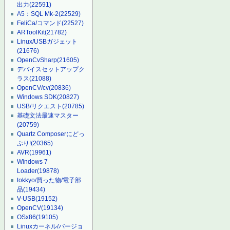
出力
(22591)
A5：SQL Mk-2
(22529)
FeliCa/コマンド
(22527)
ARToolKit
(21782)
Linux/USBガジェット
(21676)
OpenCvSharp
(21605)
デバイスセットアップク
ラス
(21088)
OpenCV/cv
(20836)
Windows SDK
(20827)
USB/リクエスト
(20785)
基礎文法最速マスター
(20759)
Quartz Composerにどっ
ぷり!
(20365)
AVR
(19961)
Windows 7
Loader
(19878)
tokkyo/買った物/電子部
品
(19434)
V-USB
(19152)
OpenCV
(19134)
OSx86
(19105)
Linuxカーネル/バージョ