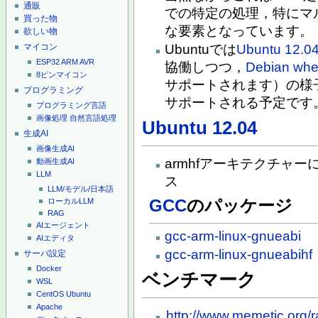
通販
での特定の処理，特にマ
買った物
な要素となっています。
欲しい物
マイコン
Ubuntuでは
Ubuntu 12.0
ESP32
ARM
AVR
協働しつつ，
Debian
whe
8ピンマイコン
サポートされます）の様子
プログラミング
サポートされる予定です
プログラミング言語
画像処理
自然言語処理
Ubuntu 12.04
生成AI
画像生成AI
armhfアーキテクチャ
動画生成AI
LLM
ス
LLM/モデル/日本語
GCC
のパッケージ
ローカルLLM
RAG
AIエージェント
gcc-arm-linux-gnueabi
AIエディタ
gcc-arm-linux-gnueabihf
サーバ設定
Docker
ベンチマーク
WSL
CentOS
Ubuntu
Apache
http://www.memetic.org/