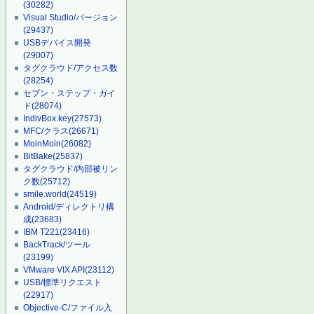
(30282)
Visual Studio/バージョン
(29437)
USBデバイス開発
(29007)
タグクラウド/アクセス数
(28254)
セブン・ステップ・ガイ
ド
(28074)
IndivBox.key
(27573)
MFC/クラス
(26671)
MoinMoin
(26082)
BitBake
(25837)
タグクラウド/内部被リン
ク数
(25712)
smile.world
(24519)
Android/ディレクトリ構
成
(23683)
IBM T221
(23416)
BackTrack/ツール
(23199)
VMware VIX API
(23112)
USB/標準リクエスト
(22917)
Objective-C/ファイル入