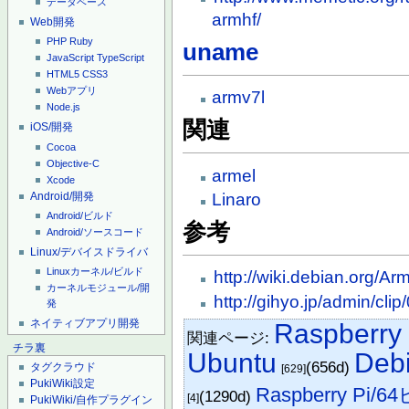
データベース
armhf/
Web開発
PHP
Ruby
uname
JavaScript
TypeScript
HTML5
CSS3
Webアプリ
armv7l
Node.js
関連
iOS/開発
Cocoa
Objective-C
armel
Xcode
Android/開発
Linaro
Android/ビルド
参考
Android/ソースコード
Linux/デバイスドライバ
Linuxカーネル/ビルド
http://wiki.debian.org/A
カーネルモジュール/開
http://gihyo.jp/admin/cli
発
ネイティブアプリ開発
Raspberry 
関連ページ:
チラ裏
Ubuntu
Deb
(656d)
タグクラウド
[629]
PukiWiki設定
Raspberry Pi/
(1290d)
[4]
PukiWiki/自作プラグイン