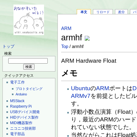
本文
リロード
差分
バ
ARM
armhf
Top
/ armhf
トップ
検索
ARM Hardware Float
メモ
クイックアクセス
電子工作
Ubuntu
の
ARM
ポートは
D
プロトタイピング
Arduino
ARMv7
を前提としたビ
M5Stack
す。
Raspberry Pi
浮動小数点演算（Floa
USBデバイス開発
HIDデバイス製作
り，最近のARMのハー
MIDI機器製作
れていない状態でした。
ニコニコ技術部
当然ながらこれはFloa
電子部品