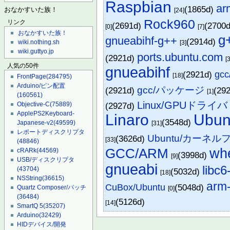
Raspbian
ar
(1865d)
おなかすいた族！
[24]
Rock960
リンク
(2691d)
(2700
[0]
[7]
おなかすいた族！
g
gnueabihf-g++
(2914d)
wiki.nothing.sh
[3]
wiki.guttyo.jp
ports.ubuntu.com
(2921d)
[3
人気の50件
gnueabihf
(2921d)
gc
[18]
FrontPage
(284795)
Arduino/ピン配置
gcc/パッケージ
(2921d)
(29
[1]
(160561)
Linux/GPUドライバ
(2927d)
Objective-C
(75889)
ApplePS2Keyboard-
Linaro
Ubun
(3548d)
Japanese-v2
(49599)
[31]
レポートディスクリプタ
Ubuntu/カーネ
(3626d)
[33]
(48846)
wh
GCC/ARM
cRARk
(44569)
(3998d)
[9]
USB/ディスクリプタ
gnueabi
libc
(43704)
(5032d)
[18]
NSString
(36615)
arm-
CuBox/Ubuntu
(5048d)
Quartz Composer/パッチ
[0]
(36484)
(5126d)
[14]
SmartQ 5
(35207)
Arduino
(32429)
HIDデバイス/開発