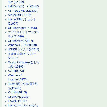
出力
(22592)
FeliCa/コマンド
(22532)
A5：SQL Mk-2
(22530)
ARToolKit
(21783)
Linux/USBガジェット
(21677)
OpenCvSharp
(21606)
デバイスセットアップク
ラス
(21089)
OpenCV/cv
(20837)
Windows SDK
(20828)
USB/リクエスト
(20788)
基礎文法最速マスター
(20760)
Quartz Composerにどっ
ぷり!
(20366)
AVR
(19963)
Windows 7
Loader
(19879)
tokkyo/買った物/電子部
品
(19435)
V-USB
(19153)
OpenCV
(19136)
OSx86
(19106)
Linuxカーネル/バージョ