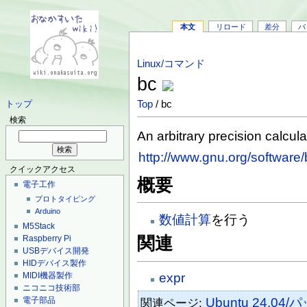
本文
リロード
差分
バ
Linux/コマンド
bc
Top
/ bc
トップ
検索
An arbitrary precision calcul
http://www.gnu.org/software/
クイックアクセス
概要
電子工作
プロトタイピング
Arduino
数値計算
を行う
M5Stack
Raspberry Pi
関連
USBデバイス開発
HIDデバイス製作
MIDI機器製作
expr
ニコニコ技術部
電子部品
Ubuntu 24.
関連ページ: