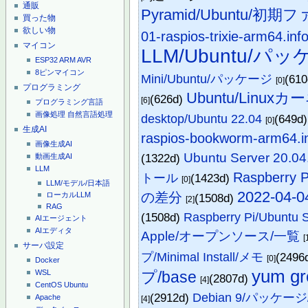
通販
Pyramid/Ubuntu/
買った物
欲しい物
01-raspios-trixie-arm64.inf
マイコン
LLM/Ubuntu/パ
ESP32
ARM
AVR
8ピンマイコン
Mini/Ubuntu/パッケージ
(61
[0]
プログラミング
Ubuntu/Linux
(626d)
[6]
プログラミング言語
画像処理
自然言語処理
desktop/Ubuntu 22.04
(649d
[0]
生成AI
raspios-bookworm-arm64.i
画像生成AI
Ubuntu Server 20
(1322d)
動画生成AI
LLM
Raspberry
トール
(1423d)
[0]
LLM/モデル/日本語
2022-04-04
の差分
ローカルLLM
(1508d)
[2]
RAG
(1508d)
Raspberry Pi/Ubunt
AIエージェント
AIエディタ
Apple/オープンソース/一覧
[
サーバ設定
プ/Minimal Install/メモ
(2496
[0]
Docker
yum gr
プ/base
WSL
(2807d)
[4]
CentOS
Ubuntu
(2912d)
Debian 9/パッケージ
Apache
[4]