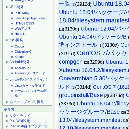
データベース
Ubuntu 18
一覧
(2912d)
[1]
Web開発
Ubuntu 18.04/パッケ
PHP
Ruby
JavaScript
TypeScript
18.04/filesystem.manifes
HTML5
CSS3
Ubuntu 12.04
(3130d)
Webアプリ
[1]
Node.js
Ubuntu 14.04/パッケージ/B
iOS/開発
準インストール
Ce
(3130d)
[1]
Cocoa
CentOS 7/パッ
Objective-C
(3191d)
Xcode
compgen
Ubuntu 16
(3299d)
Android/開発
[2]
Android/ビルド
Xubuntu 16.04.2/filesystem.
Android/ソースコード
One/armbian 5.30/パッケ
Linux/デバイスドライバ
Linuxカーネル/ビルド
ルド
(3314d)
CentOS 7 (1
[1]
カーネルモジュール/開
groupinstall/Base
(3373d)
発
[2]
ネイティブアプリ開発
Ubuntu 16.04.2/files
(3373d)
チラ裏
ッケージグループ/Base
(
[2]
タグクラウド
13.04/filesystem.manifest
[1]
PukiWiki設定
PukiWiki/自作プラグイン
12.10/filesystem.manifest
[1]