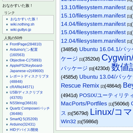
おなかすいた族！
13.10/filesystem.manifest
[1]
リンク
15.10/filesystem.manifest
[1]
おなかすいた族！
14.04/filesystem.manifest
wiki.nothing.sh
[1]
wiki.guttyo.jp
15.04/filesystem.manifest
[1]
人気の50件
12.04/filesystem.manifest
[1]
FrontPage
(284810)
Ubuntu 16.04.1/
(3485d)
Arduino/ピン配置
Cygw
(160563)
ケージ
(3520d)
[1]
Objective-C
(75893)
数値
ApplePS2Keyboard-
パッケージ
(4230d)
[0]
Japanese-v2
(49600)
Ubuntu 13.04/パッ
(4585d)
レポートディスクリプタ
(48848)
Be
Rescue Remix
(4864d)
[2]
cRARk
(44571)
USB/ディスクリプタ
(4941d)
POSIX/ユーティリテ
(43705)
MacPorts/Portfiles
(5606d)
NSString
(36616)
[1]
Quartz Composer/パッチ
Linux/コ
ス
(5679d)
[0]
(36486)
SmartQ 5
(35209)
Win32
(5986d)
[0]
Arduino
(32431)
HIDデバイス/開発