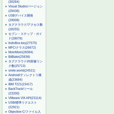
(30284)
Visual Studio/バージョン
(29438)
USBデバイス開発
(29008)
タグクラウド/アクセス数
(28255)
セブン・ステップ・ガイ
ド
(28076)
IndivBox.key
(27575)
MFC/クラス
(26672)
MoinMoin
(26084)
BitBake
(25838)
タグクラウド/内部被リン
ク数
(25713)
smile.world
(24521)
Android/ディレクトリ構
成
(23684)
IBM T221
(23417)
BackTrack/ツール
(23200)
VMware VIX API
(23114)
USB/標準リクエスト
(22921)
Objective-C/ファイル入