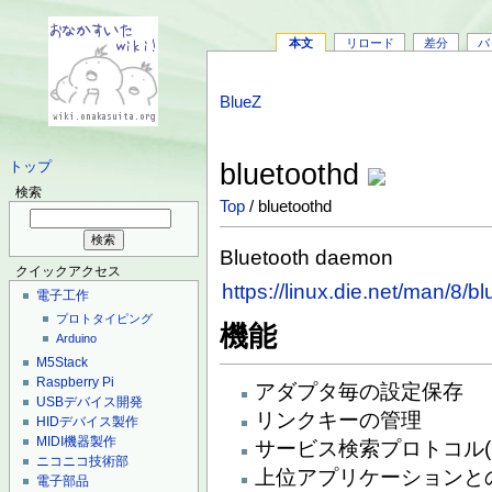
本文
リロード
差分
バ
BlueZ
bluetoothd
トップ
検索
Top
/ bluetoothd
Bluetooth daemon
クイックアクセス
https://linux.die.net/man/8/b
電子工作
プロトタイピング
機能
Arduino
M5Stack
Raspberry Pi
アダプタ毎の設定保存
USBデバイス開発
リンクキーの管理
HIDデバイス製作
MIDI機器製作
サービス検索プロトコル(
ニコニコ技術部
上位アプリケーションと
電子部品