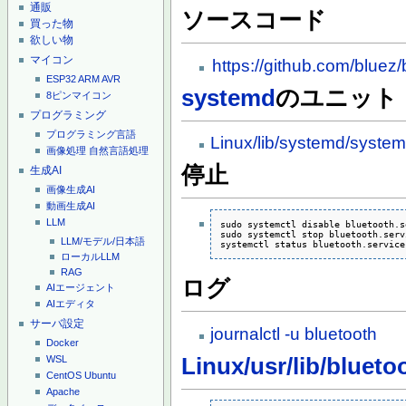
通販
ソースコード
買った物
欲しい物
マイコン
https://github.com/bluez
ESP32
ARM
AVR
systemd
のユニット
8ピンマイコン
プログラミング
プログラミング言語
Linux/lib/systemd/system
画像処理
自然言語処理
停止
生成AI
画像生成AI
動画生成AI
LLM
sudo systemctl disable bluetooth.s
sudo systemctl stop bluetooth.servi
LLM/モデル/日本語
systemctl status bluetooth.service
ローカルLLM
RAG
ログ
AIエージェント
AIエディタ
サーバ設定
journalctl -u bluetooth
Docker
Linux/usr/lib/blueto
WSL
CentOS
Ubuntu
Apache