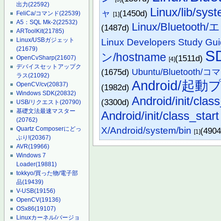
出力
(22592)
Linux/lib/sys
ャ
(1450d)
FeliCa/コマンド
(22539)
[1]
A5：SQL Mk-2
(22532)
Linux/Bluetoo
(1487d)
ARToolKit
(21785)
Linux/USBガジェット
Linux Developers Study Gu
(21679)
S
ン/hostname
(1511d)
OpenCvSharp
(21607)
[4]
デバイスセットアップク
(1675d)
Ubuntu/Bluetooth/
ラス
(21092)
Android/起
OpenCV/cv
(20837)
(1982d)
Windows SDK
(20832)
Android/init/clas
(3300d)
USB/リクエスト
(20790)
基礎文法最速マスター
Android/init/class_start
(20762)
Quartz Composerにどっ
X/Android/system/bin
(4904
[1]
ぷり!
(20367)
AVR
(19966)
Windows 7
Loader
(19881)
tokkyo/買った物/電子部
品
(19439)
V-USB
(19156)
OpenCV
(19136)
OSx86
(19107)
Linuxカーネル/バージョ