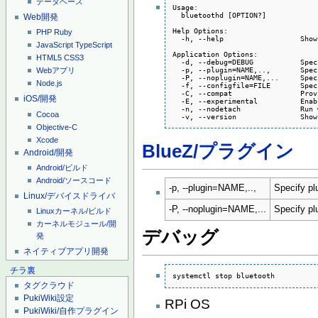
データベース
Usage:

  bluetoothd [OPTION?]

Web開発
Help Options:

PHP
Ruby
  -h, --help                  Show
JavaScript
TypeScript
Application Options:

HTML5
CSS3
  -d, --debug=DEBUG           Spec
  -p, --plugin=NAME,..,       Spec
Webアプリ
  -P, --noplugin=NAME,...     Spec
Node.js
  -f, --configfile=FILE       Spec
  -C, --compat                Prov
iOS/開発
  -E, --experimental          Enab
  -n, --nodetach              Run 
Cocoa
Objective-C
Xcode
BlueZ/プラグイン
Android/開発
Android/ビルド
Android/ソースコード
-p, --plugin=NAME,..,
Specify pl
Linux/デバイスドライバ
-P, --noplugin=NAME,...
Specify pl
Linuxカーネル/ビルド
カーネルモジュール/開
デバッグ
発
ネイティブアプリ開発
チラ裏
systemctl stop bluetooth
タグクラウド
PukiWiki設定
RPi OS
PukiWiki/自作プラグイン