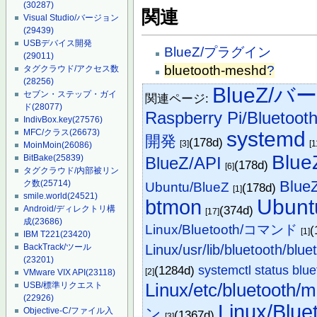
(30287)
関連
Visual Studio/バージョン
(29439)
USBデバイス開発
BlueZ/プラグイン
(29011)
bluetooth-meshd
?
タグクラウド/アクセス数
(28256)
BlueZ/
セブン・ステップ・ガイ
関連ページ:
ド
(28077)
Raspberry Pi/Bluetoot
IndivBox.key
(27576)
MFC/クラス
(26673)
systemd
開発
(178d)
[3]
[1
MoinMoin
(26086)
Blu
BitBake
(25839)
BlueZ/API
(178d)
[6]
タグクラウド/内部被リン
BlueZ
ク数
(25714)
Ubuntu/BlueZ
(178d)
[1]
smile.world
(24521)
Ubu
btmon
(374d)
Android/ディレクトリ構
[17]
成
(23686)
Linux/Bluetooth/コマンド
(
[1]
IBM T221
(23420)
Linux/usr/lib/bluetooth/blue
BackTrack/ツール
(23201)
(1284d)
systemctl status blue
[2]
VMware VIX API
(23118)
USB/標準リクエスト
Linux/etc/bluetooth/m
(22926)
Linux/Blue
ン
Objective-C/ファイル入
(1367d)
[3]