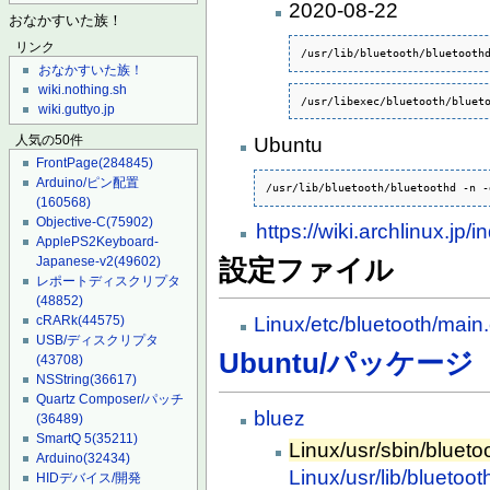
2020-08-22
おなかすいた族！
リンク
/usr/lib/bluetooth/bluetooth
おなかすいた族！
wiki.nothing.sh
/usr/libexec/bluetooth/bluet
wiki.guttyo.jp
人気の50件
Ubuntu
FrontPage
(284845)
Arduino/ピン配置
/usr/lib/bluetooth/bluetoothd -n -
(160568)
Objective-C
(75902)
https://wiki.archlinux.jp/
ApplePS2Keyboard-
Japanese-v2
(49602)
設定ファイル
レポートディスクリプタ
(48852)
cRARk
(44575)
Linux/etc/bluetooth/main
USB/ディスクリプタ
Ubuntu/パッケージ
(43708)
NSString
(36617)
Quartz Composer/パッチ
bluez
(36489)
SmartQ 5
(35211)
Linux/usr/sbin/blueto
Arduino
(32434)
Linux/usr/lib/bluetoot
HIDデバイス/開発