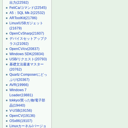
出力
(22592)
FeliCa/コマンド
(22545)
A5：SQL Mk-2
(22532)
ARToolKit
(21786)
Linux/USBガジェット
(21679)
OpenCvSharp
(21607)
デバイスセットアップク
ラス
(21092)
OpenCV/cv
(20837)
Windows SDK
(20834)
USB/リクエスト
(20793)
基礎文法最速マスター
(20762)
Quartz Composerにどっ
ぷり!
(20367)
AVR
(19966)
Windows 7
Loader
(19881)
tokkyo/買った物/電子部
品
(19440)
V-USB
(19156)
OpenCV
(19136)
OSx86
(19107)
Linuxカーネル/バージョ