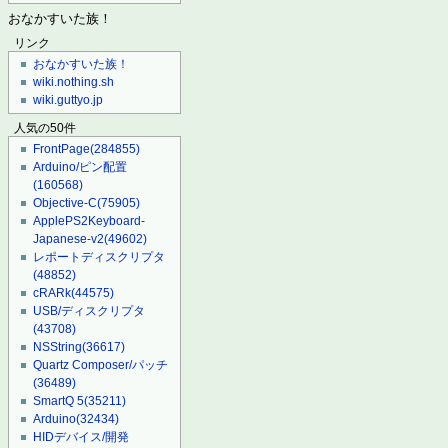
おなかすいた族！
リンク
おなかすいた族！
wiki.nothing.sh
wiki.guttyo.jp
人気の50件
FrontPage
(284855)
Arduino/ピン配置
(160568)
Objective-C
(75905)
ApplePS2Keyboard-
Japanese-v2
(49602)
レポートディスクリプタ
(48852)
cRARk
(44575)
USB/ディスクリプタ
(43708)
NSString
(36617)
Quartz Composer/パッチ
(36489)
SmartQ 5
(35211)
Arduino
(32434)
HIDデバイス/開発