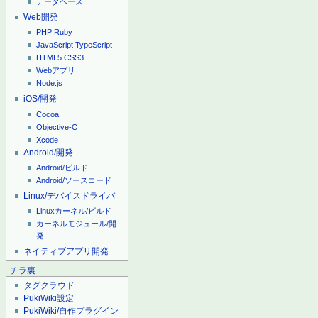
データベース
Web開発
PHP
Ruby
JavaScript
TypeScript
HTML5
CSS3
Webアプリ
Node.js
iOS/開発
Cocoa
Objective-C
Xcode
Android/開発
Android/ビルド
Android/ソースコード
Linux/デバイスドライバ
Linuxカーネル/ビルド
カーネルモジュール/開
発
ネイティブアプリ開発
チラ裏
タグクラウド
PukiWiki設定
PukiWiki/自作プラグイン