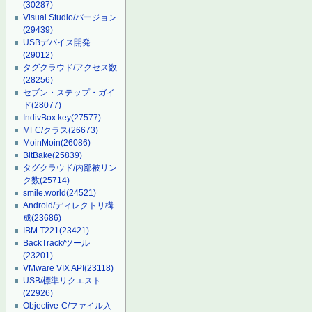
(30287)
Visual Studio/バージョン
(29439)
USBデバイス開発
(29012)
タグクラウド/アクセス数
(28256)
セブン・ステップ・ガイ
ド
(28077)
IndivBox.key
(27577)
MFC/クラス
(26673)
MoinMoin
(26086)
BitBake
(25839)
タグクラウド/内部被リン
ク数
(25714)
smile.world
(24521)
Android/ディレクトリ構
成
(23686)
IBM T221
(23421)
BackTrack/ツール
(23201)
VMware VIX API
(23118)
USB/標準リクエスト
(22926)
Objective-C/ファイル入