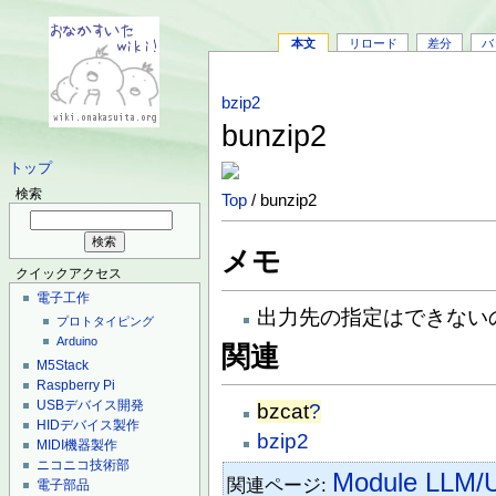
本文
リロード
差分
バ
bzip2
bunzip2
トップ
検索
Top
/ bunzip2
メモ
クイックアクセス
電子工作
出力先の指定はできない
プロトタイピング
Arduino
関連
M5Stack
Raspberry Pi
USBデバイス開発
bzcat
?
HIDデバイス製作
bzip2
MIDI機器製作
ニコニコ技術部
Module LLM/U
関連ページ:
電子部品