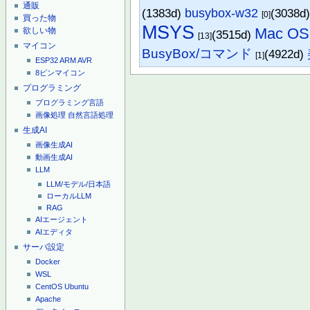
通販
(1383d)
busybox-w32
(3038d
[0]
買った物
MSYS
Mac OS 
欲しい物
(3515d)
[13]
マイコン
BusyBox/コマンド
(4922d)
[1]
ESP32
ARM
AVR
8ピンマイコン
プログラミング
プログラミング言語
画像処理
自然言語処理
生成AI
画像生成AI
動画生成AI
LLM
LLM/モデル/日本語
ローカルLLM
RAG
AIエージェント
AIエディタ
サーバ設定
Docker
WSL
CentOS
Ubuntu
Apache