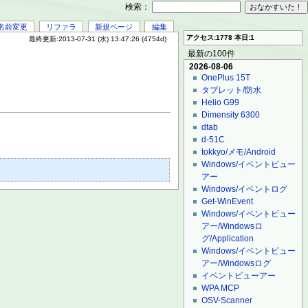
検索：
名前変更
リファラ
新規ページ
編集
アクセス:1778 本日:1
最終更新:2013-07-31 (水) 13:47:26 (4754d)
最新の100件
2026-08-06
OnePlus 15T
タブレット/防水
Helio G99
Dimensity 6300
dtab
d-51C
tokkyo/メモ/Android
Windows/イベントビュー
アー
Windows/イベントログ
Get-WinEvent
Windows/イベントビュー
アー/Windowsロ
グ/Application
Windows/イベントビュー
アー/Windowsログ
イベントビューアー
WPA MCP
OSV-Scanner