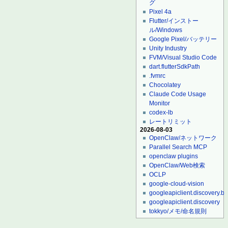
グ
Pixel 4a
Flutter/インストー
ル/Windows
Google Pixel/バッテリー
Unity Industry
FVM/Visual Studio Code
dart.flutterSdkPath
.fvmrc
Chocolatey
Claude Code Usage
Monitor
codex-lb
レートリミット
2026-08-03
OpenClaw/ネットワーク
Parallel Search MCP
openclaw plugins
OpenClaw/Web検索
OCLP
google-cloud-vision
googleapiclient.discovery.bu
googleapiclient.discovery
tokkyo/メモ/命名規則