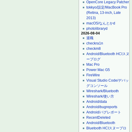
OpenCore Legacy Patcher
tokkyo/設定/MacBook Pro
(Retina, 13-inch, Late
2013)
macOS/なんとかd
photolibraryd
2026-08-04
退職
checkra1n
checkm8
Android/Bluetooth HCIスヌ
ープログ
Mac Pro
Power Mac G5
FireWire
Visual Studio Code/デバッ
グコンソール
Wireshark/Bluetooth
Wireshark/使い方
Android/data
Android/bugreports
Android/バグレポート
RecentDeleted
Android/Bluetooth
Bluetooth HCIスヌープロ