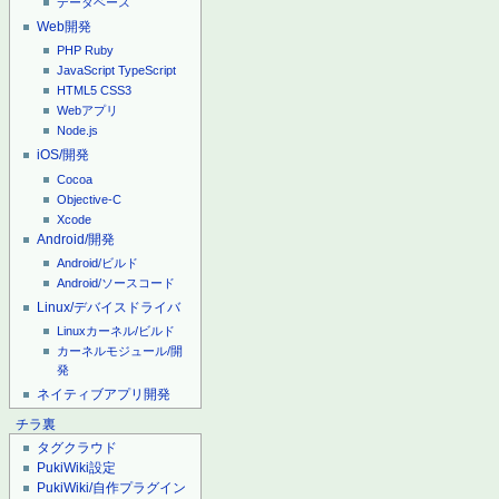
データベース
Web開発
PHP
Ruby
JavaScript
TypeScript
HTML5
CSS3
Webアプリ
Node.js
iOS/開発
Cocoa
Objective-C
Xcode
Android/開発
Android/ビルド
Android/ソースコード
Linux/デバイスドライバ
Linuxカーネル/ビルド
カーネルモジュール/開
発
ネイティブアプリ開発
チラ裏
タグクラウド
PukiWiki設定
PukiWiki/自作プラグイン