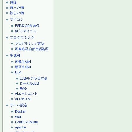
通販
買った物
欲しい物
マイコン
ESP32
ARM
AVR
8ピンマイコン
プログラミング
プログラミング言語
画像処理
自然言語処理
生成AI
画像生成AI
動画生成AI
LLM
LLM/モデル/日本語
ローカルLLM
RAG
AIエージェント
AIエディタ
サーバ設定
Docker
WSL
CentOS
Ubuntu
Apache