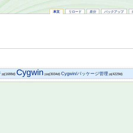
本文
リロード
差分
バックアップ
Cygwin
ジ
Cygwin/パッケージ管理
(1688d)
(3034d)
(4229d)
[8]
[118]
[4]