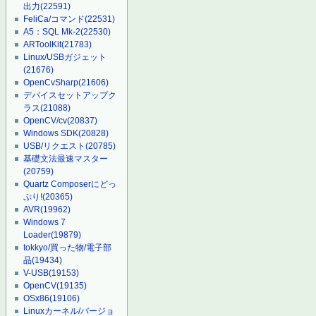
出力
(22591)
FeliCa/コマンド
(22531)
A5：SQL Mk-2
(22530)
ARToolKit
(21783)
Linux/USBガジェット
(21676)
OpenCvSharp
(21606)
デバイスセットアップク
ラス
(21088)
OpenCV/cv
(20837)
Windows SDK
(20828)
USB/リクエスト
(20785)
基礎文法最速マスター
(20759)
Quartz Composerにどっ
ぷり!
(20365)
AVR
(19962)
Windows 7
Loader
(19879)
tokkyo/買った物/電子部
品
(19434)
V-USB
(19153)
OpenCV
(19135)
OSx86
(19106)
Linuxカーネル/バージョ