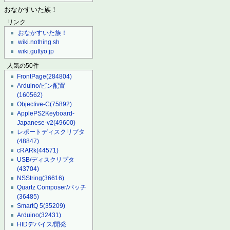
おなかすいた族！
リンク
おなかすいた族！
wiki.nothing.sh
wiki.guttyo.jp
人気の50件
FrontPage
(284804)
Arduino/ピン配置
(160562)
Objective-C
(75892)
ApplePS2Keyboard-
Japanese-v2
(49600)
レポートディスクリプタ
(48847)
cRARk
(44571)
USB/ディスクリプタ
(43704)
NSString
(36616)
Quartz Composer/パッチ
(36485)
SmartQ 5
(35209)
Arduino
(32431)
HIDデバイス/開発