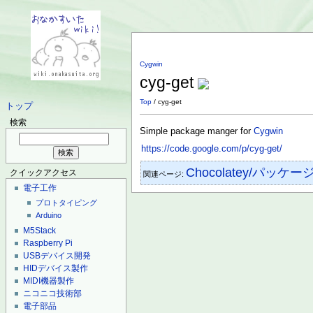
Cygwin
cyg-get
Top
/ cyg-get
トップ
検索
Simple package manger for
Cygwin
https://code.google.com/p/cyg-get/
Chocolatey/パッケー
クイックアクセス
関連ページ:
電子工作
プロトタイピング
Arduino
M5Stack
Raspberry Pi
USBデバイス開発
HIDデバイス製作
MIDI機器製作
ニコニコ技術部
電子部品