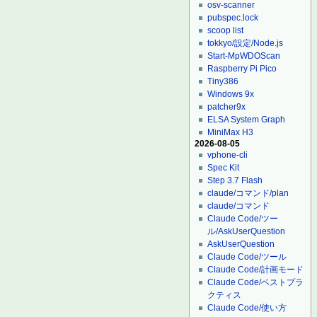
osv-scanner
pubspec.lock
scoop list
tokkyo/設定/Node.js
Start-MpWDOScan
Raspberry Pi Pico
Tiny386
Windows 9x
patcher9x
ELSA System Graph
MiniMax H3
2026-08-05
vphone-cli
Spec Kit
Step 3.7 Flash
claude/コマンド/plan
claude/コマンド
Claude Code/ツー
ル/AskUserQuestion
AskUserQuestion
Claude Code/ツール
Claude Code/計画モード
Claude Code/ベストプラ
クティス
Claude Code/使い方