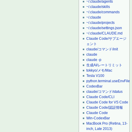
~/.claude/agents
~/.claude/skills
~/.claude/commands
~/.claude
~/.claude/projects
~/.claude/settings.json
~/.claude/CLAUDE.md
Claude Code/サブエージ
ェント
claude/コマンド/init
claude
claude -p
生成AI/レートリミット
tokkyo/メモ/Mac
Tesla V100
python.terminal.useEnvFile
CodexBar
claude/コマンド/status
Claude Code/CLI
Claude Code for VS Code
Claude Code/認証情報
Claude Code
Win-CodexBar
MacBook Pro (Retina, 13-
inch, Late 2013)