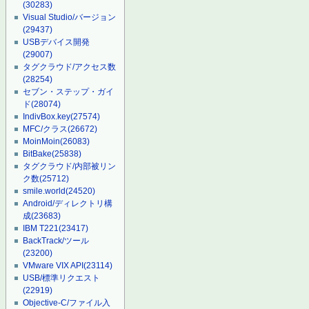
(30283)
Visual Studio/バージョン
(29437)
USBデバイス開発
(29007)
タグクラウド/アクセス数
(28254)
セブン・ステップ・ガイ
ド
(28074)
IndivBox.key
(27574)
MFC/クラス
(26672)
MoinMoin
(26083)
BitBake
(25838)
タグクラウド/内部被リン
ク数
(25712)
smile.world
(24520)
Android/ディレクトリ構
成
(23683)
IBM T221
(23417)
BackTrack/ツール
(23200)
VMware VIX API
(23114)
USB/標準リクエスト
(22919)
Objective-C/ファイル入