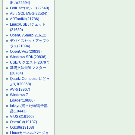
出力
(22594)
FeliCa/コマンド
(22549)
A5：SQL Mk-2
(22534)
ARToolKit
(21786)
Linux/USBガジェット
(21680)
OpenCvSharp
(21612)
デバイスセットアップク
ラス
(21094)
OpenCV/cv
(20839)
Windows SDK
(20836)
USB/リクエスト
(20797)
基礎文法最速マスター
(20764)
Quartz Composerにどっ
ぷり!
(20368)
AVR
(19967)
Windows 7
Loader
(19886)
tokkyo/買った物/電子部
品
(19443)
V-USB
(19160)
OpenCV
(19137)
OSx86
(19108)
Linuxカーネル/バージョ