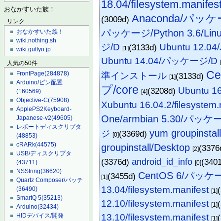
18.04/filesystem.manifes
おなかすいた族！
Anaconda/パッケー
(3009d)
リンク
パッケージ/Python 3.6/Lin
おなかすいた族！
wiki.nothing.sh
ジ/D
Ubuntu 12
(3133d)
[1]
wiki.guttyo.jp
Ubuntu 14.04/パッケージ/D
人気の50件
C
FrontPage
(284878)
準インストール
(3133d)
[1]
Arduino/ピン配置
プ/core
Ubuntu 16
(3208d)
(160569)
[4]
Objective-C
(75908)
Xubuntu 16.04.2/filesystem.
ApplePS2Keyboard-
One/armbian 5.30/パッケ
Japanese-v2
(49605)
レポートディスクリプタ
yum groupinstal
ジ
(3369d)
[0]
(48853)
cRARk
(44575)
groupinstall/Desktop
(3376
[2]
USB/ディスクリプタ
(3376d)
android_id_info
(340
(43711)
[0]
NSString
(36620)
CentOS 6/パッ
(3455d)
[1]
Quartz Composer/パッチ
13.04/filesystem.manifest
(36490)
[1]
SmartQ 5
(35213)
12.10/filesystem.manifest
[1]
Arduino
(32434)
13.10/filesystem.manifest
HIDデバイス/開発
[1]