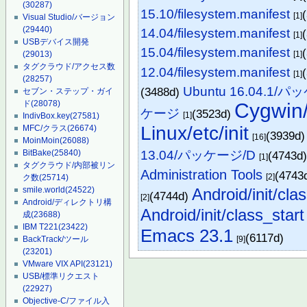
(30287)
15.10/filesystem.manifest
[1]
Visual Studio/バージョン
(29440)
14.04/filesystem.manifest
[1]
USBデバイス開発
15.04/filesystem.manifest
[1]
(29013)
タグクラウド/アクセス数
12.04/filesystem.manifest
[1]
(28257)
Ubuntu 16.04.1/
(3488d)
セブン・ステップ・ガイ
ド
(28078)
Cygw
ケージ
(3523d)
[1]
IndivBox.key
(27581)
Linux/etc/init
MFC/クラス
(26674)
(3939d
[16]
MoinMoin
(26088)
13.04/パッケージ/D
BitBake
(25840)
(4743d
[1]
タグクラウド/内部被リン
Administration Tools
(4743
[2]
ク数
(25714)
Android/init/cla
smile.world
(24522)
(4744d)
[2]
Android/ディレクトリ構
Android/init/class_start
成
(23688)
IBM T221
(23422)
Emacs 23.1
(6117d)
[9]
BackTrack/ツール
(23201)
VMware VIX API
(23121)
USB/標準リクエスト
(22927)
Objective-C/ファイル入