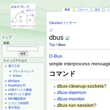
本文
リロード
差分
バ
Ubuntu/パッケー
ジ
dbus
トップ
検索
Top
/ dbus
D-Bus
クイックアクセス
simple interprocess messagi
電子工作
プロトタイピング
コマンド
Arduino
M5Stack
dbus-cleanup-sockets
?
Raspberry Pi
USBデバイス開発
dbus-daemon
HIDデバイス製作
dbus-monitor
MIDI機器製作
ニコニコ技術部
dbus-run-session
?
電子部品