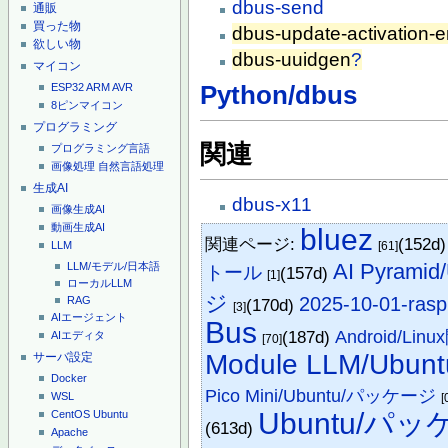
dbus-send
通販
買った物
dbus-update-activation-
欲しい物
dbus-uuidgen
?
マイコン
ESP32
ARM
AVR
Python/dbus
8ピンマイコン
プログラミング
関連
プログラミング言語
画像処理
自然言語処理
生成AI
dbus-x11
画像生成AI
動画生成AI
bluez
関連ページ:
(152d
[61]
LLM
AI Pyra
LLM/モデル/日本語
トール
(157d)
[1]
ローカルLLM
ジ
2025-10-01-raspi
RAG
(170d)
[3]
AIエージェント
Bus
(187d)
Android/L
AIエディタ
[70]
Module LLM/Ub
サーバ設定
Docker
Pico Mini/Ubuntu/パッケージ
WSL
[
Ubuntu/パ
CentOS
Ubuntu
(613d)
Apache