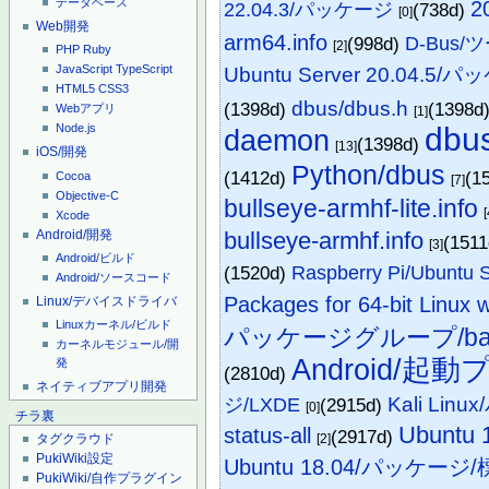
2
データベース
22.04.3/パッケージ
(738d)
[0]
Web開発
arm64.info
(998d)
D-Bus/
[2]
PHP
Ruby
JavaScript
TypeScript
Ubuntu Server 20.04.5/
HTML5
CSS3
dbus/dbus.h
(1398d)
(1398d
Webアプリ
[1]
dbu
Node.js
daemon
(1398d)
[13]
iOS/開発
Python/dbus
(1412d)
(1
Cocoa
[7]
Objective-C
bullseye-armhf-lite.info
[
Xcode
Android/開発
bullseye-armhf.info
(151
[3]
Android/ビルド
(1520d)
Raspberry Pi/Ubunt
Android/ソースコード
Packages for 64-bit Linux 
Linux/デバイスドライバ
Linuxカーネル/ビルド
パッケージグループ/ba
カーネルモジュール/開
Android/起
発
(2810d)
ネイティブアプリ開発
Kali Li
ジ/LXDE
(2915d)
[0]
チラ裏
Ubuntu
status-all
(2917d)
[2]
タグクラウド
PukiWiki設定
Ubuntu 18.04/パッケ
PukiWiki/自作プラグイン