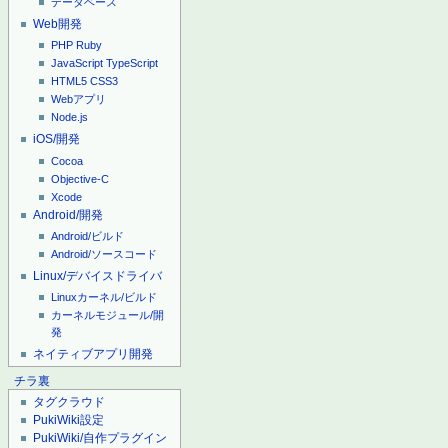
データベース
Web開発
PHP
Ruby
JavaScript
TypeScript
HTML5
CSS3
Webアプリ
Node.js
iOS/開発
Cocoa
Objective-C
Xcode
Android/開発
Android/ビルド
Android/ソースコード
Linux/デバイスドライバ
Linuxカーネル/ビルド
カーネルモジュール/開
発
ネイティブアプリ開発
チラ裏
タグクラウド
PukiWiki設定
PukiWiki/自作プラグイン