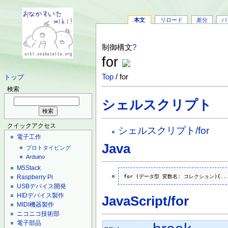
本文
リロード
差分
バ
制御構文
?
for
Top
/ for
トップ
検索
シェルスクリプト
クイックアクセス
シェルスクリプト/for
電子工作
Java
プロトタイピング
Arduino
M5Stack
for (データ型 変数名: コレクション){..
Raspberry Pi
USBデバイス開発
HIDデバイス製作
JavaScript/for
MIDI機器製作
ニコニコ技術部
電子部品