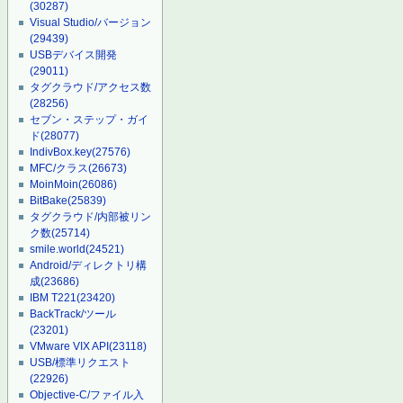
(30287)
Visual Studio/バージョン
(29439)
USBデバイス開発
(29011)
タグクラウド/アクセス数
(28256)
セブン・ステップ・ガイ
ド
(28077)
IndivBox.key
(27576)
MFC/クラス
(26673)
MoinMoin
(26086)
BitBake
(25839)
タグクラウド/内部被リン
ク数
(25714)
smile.world
(24521)
Android/ディレクトリ構
成
(23686)
IBM T221
(23420)
BackTrack/ツール
(23201)
VMware VIX API
(23118)
USB/標準リクエスト
(22926)
Objective-C/ファイル入