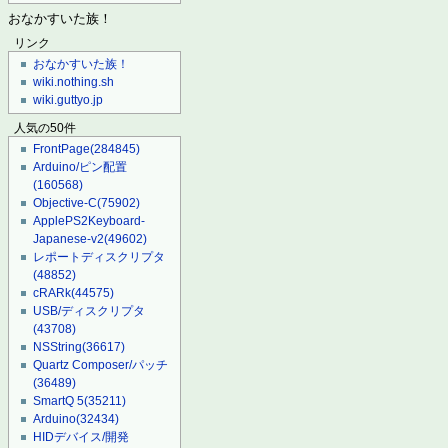
おなかすいた族！
リンク
おなかすいた族！
wiki.nothing.sh
wiki.guttyo.jp
人気の50件
FrontPage
(284845)
Arduino/ピン配置
(160568)
Objective-C
(75902)
ApplePS2Keyboard-
Japanese-v2
(49602)
レポートディスクリプタ
(48852)
cRARk
(44575)
USB/ディスクリプタ
(43708)
NSString
(36617)
Quartz Composer/パッチ
(36489)
SmartQ 5
(35211)
Arduino
(32434)
HIDデバイス/開発