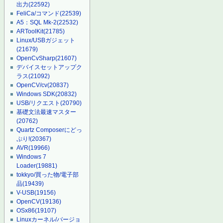
出力
(22592)
FeliCa/コマンド
(22539)
A5：SQL Mk-2
(22532)
ARToolKit
(21785)
Linux/USBガジェット
(21679)
OpenCvSharp
(21607)
デバイスセットアップク
ラス
(21092)
OpenCV/cv
(20837)
Windows SDK
(20832)
USB/リクエスト
(20790)
基礎文法最速マスター
(20762)
Quartz Composerにどっ
ぷり!
(20367)
AVR
(19966)
Windows 7
Loader
(19881)
tokkyo/買った物/電子部
品
(19439)
V-USB
(19156)
OpenCV
(19136)
OSx86
(19107)
Linuxカーネル/バージョ