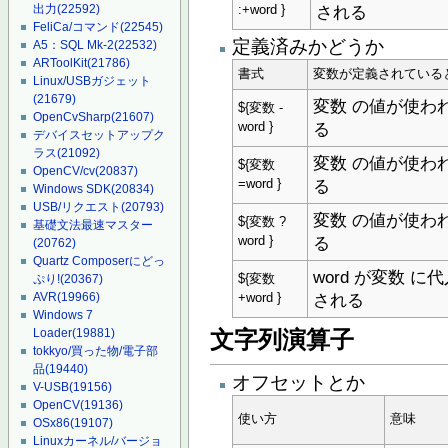
される
出力
(22592)
:+word }
FeliCa/コマンド
(22545)
定義済みかどうか
A5：SQL Mk-2
(22532)
ARToolKit
(21786)
書式
変数が定義されている
Linux/USBガジェット
(21679)
変数 の値が使わ
${変数 -
OpenCvSharp
(21607)
る
word }
デバイスセットアップク
ラス
(21092)
変数 の値が使わ
${変数
OpenCV/cv
(20837)
る
=word }
Windows SDK
(20834)
USB/リクエスト
(20793)
変数 の値が使わ
${変数 ?
基礎文法最速マスター
る
word }
(20762)
Quartz Composerにどっ
word が変数 に
${変数
ぷり!
(20367)
される
AVR
(19966)
+word }
Windows 7
Loader
(19881)
文字列演算子
tokkyo/買った物/電子部
品
(19440)
オフセットとか
V-USB
(19156)
OpenCV
(19136)
使い方
意味
OSx86
(19107)
Linuxカーネル/バージョ