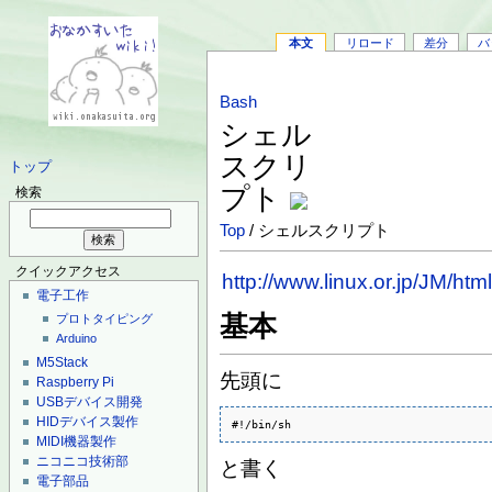
本文
リロード
差分
バ
Bash
シェル
スクリ
トップ
プト
検索
Top
/ シェルスクリプト
クイックアクセス
http://www.linux.or.jp/JM/h
電子工作
基本
プロトタイピング
Arduino
M5Stack
先頭に
Raspberry Pi
USBデバイス開発
HIDデバイス製作
#!/bin/sh
MIDI機器製作
ニコニコ技術部
と書く
電子部品