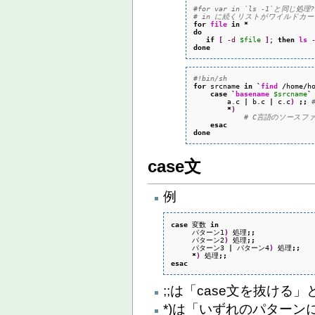
#for var in `ls -1`と同じ処理?
# in に続くリストがワイルド
for
file
in
*
do
if
[
-d
$file
]
; 
then
ls
done
#!bin/sh
for
 srcname 
in
`
find
/
home
/
h
case
`
basename
$srcname
`
        a.c 
|
 b.c 
|
 c.c
)
;;
*
)
# C言語のソースフ
esac
done
case文
例
case
 変数 
in
　　　パターン1
)
 処理
;;
　　　パターン2
)
 処理
;;
　　　パターン3 
|
 パターン4
)
 処理
;;
*
)
 処理
;;
esac
;;は「case文を抜ける
*)は「いずれのパター