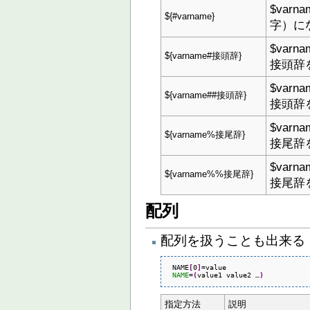
$var
${#varname}
字）に
$var
${varname#接頭辞}
接頭辞
$var
${varname##接頭辞}
接頭辞
$var
${varname%接尾辞}
接尾辞
$var
${varname%%接尾辞}
接尾辞
配列
配列を扱うことも出来る
 NAME
[
0
]
=value

NAME
=
(
value1 value2 …
)
指定方法
説明