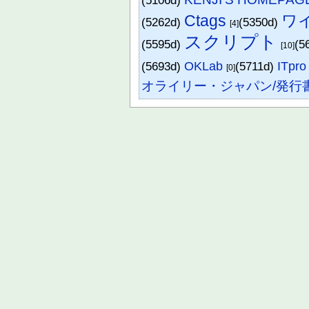
(5106d)
Ctags
ワ
(5262d)
(5350d)
[4]
スクリプト
(5595d)
(5
[10]
(5693d)
OKLab
(5711d)
ITp
[0]
オライリー・ジャパン/発行