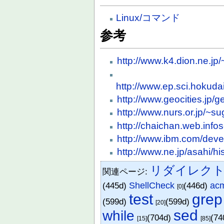
Linux/コマンド
参考
http://www.k4.dion.ne.jp/
http://www.ep.sci.hokuda
http://www.geocities.jp/g
http://www.nurs.or.jp/~s
http://chaichan.web.info
http://www.ibm.com/develo
http://www.ne.jp/asahi/h
リダイレク
関連ページ:
(445d)
ShellCheck
(446d)
ac
[0]
test
grep
(599d)
(599d)
[20]
sed
while
(704d)
(74
[15]
[85]