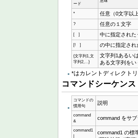
意味
ード
任意（0文字以
*
任意の１文字
?
中に指定された
[ ]
の中に指定され
[! ]
文字列1あるいは
{文字列1,文
ある文字列をい
字列2,...}
*はカレントディレクト
コマンドシーケンス
コマンドの
説明
慣用句
command
command 
&
command1
command1 の
|