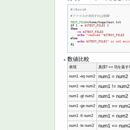
#!/bin/sh
#ファイルが存在すれば削除
TEST_FILE
=
/
home
/
hoge
/
if
[
-e
${TEST_FILE}
]
then
rm
${TEST_FILE}
echo
"removed "
${TEST_FILE}
else
echo
${TEST_FILE}
" is not exis
fi
数値比較
表現
真($? == 0)を返
num1 = num2
num1 -eq num2
num1 != num2
num1 -ne num2
num1 > num2
num1 -gt num2
num1 >= num
num1 -ge num2
num1 < num2
num1 -lt num2
num1 <= num
num1 -le num2