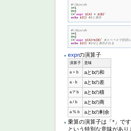
#!/bin/sh
A
B
C
=
`
expr
${A}
 + 
${B}
`
echo
${C}
#3と表示
#!/bin/sh
A
B
C
=
`
expr
${A}
+
${B}
`
#スペースで区切
echo
${C}
#1+2と表示される
expr
の演算子
演算子
意味
aとbの和
a + b
aとbの差
a - b
aとbの積
a \* b
aとbの商
a / b
aとbの剰余
a % b
乗算の演算子は「*」です
という特別な意味があり