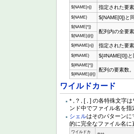
指定された要
${NAME[n]}
${NAME[0]}
${NAME}
${NAME[*]}
配列内の全要
${NAME[@]}
指定された要
${#NAME[n]}
${#NAME[0]
${#NAME}
${#NAME[*]}
配列の要素数
${#NAME[@]}
ワイルドカード
* , ? , [ , ] の
ンド中でファイル名を指
シェル
はそのパターンに
的に完全なファイル名に
ワイルドカ