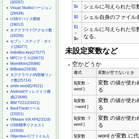
(30287)
シェルに与えられた引
$♯
Visual Studio/バージョン
(29439)
シェル自身のファイル
$0
USBデバイス開発
(29012)
$1
シェルに与えられた引数
タグクラウド/アクセス数
～
なる。
(28256)
$n
セブン・ステップ・ガイ
ド
(28077)
未設定変数など
IndivBox.key
(27577)
MFC/クラス
(26673)
空かどうか
MoinMoin
(26086)
BitBake
(25839)
書式
変数が空でないとき
タグクラウド/内部被リン
ク数
(25714)
変数 の値が使わ
${変数 :-
smile.world
(24521)
る
word }
Android/ディレクトリ構
成
(23686)
変数 の値が使わ
${変数
IBM T221
(23421)
る
:=word }
BackTrack/ツール
(23201)
変数 の値が使わ
${変数 :?
VMware VIX API
(23118)
る
word }
USB/標準リクエスト
(22926)
word が変数 に
${変数
Objective-C/ファイル入