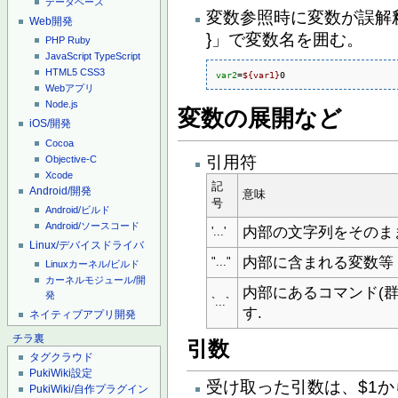
データベース
変数参照時に変数が誤解釈
Web開発
}」で変数名を囲む。
PHP
Ruby
JavaScript
TypeScript
HTML5
CSS3
var2
=
${var1}
0
Webアプリ
Node.js
変数の展開など
iOS/開発
Cocoa
引用符
Objective-C
Xcode
記
Android/開発
意味
号
Android/ビルド
Android/ソースコード
内部の文字列をそのま
'...'
Linux/デバイスドライバ
内部に含まれる変数等 $,
"..."
Linuxカーネル/ビルド
カーネルモジュール/開
内部にあるコマンド(群
発
`...`
す.
ネイティブアプリ開発
チラ裏
引数
タグクラウド
PukiWiki設定
受け取った引数は、$1か
PukiWiki/自作プラグイン