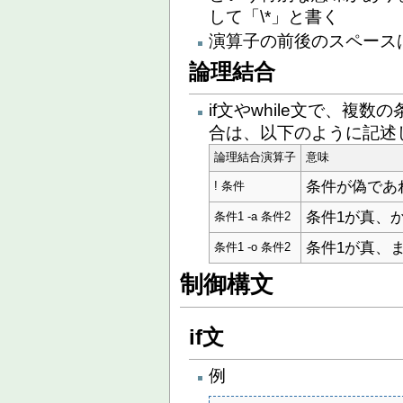
して「\*」と書く
演算子の前後のスペース
論理結合
if文やwhile文で、複数
合は、以下のように記述
論理結合演算子
意味
条件が偽であ
! 条件
条件1が真、
条件1 -a 条件2
条件1が真、
条件1 -o 条件2
制御構文
if文
例