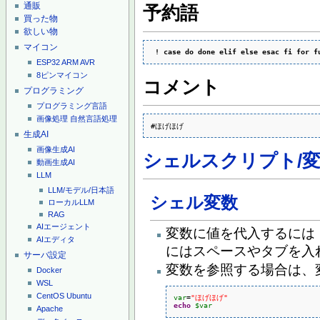
通販
予約語
買った物
欲しい物
マイコン
!
case
do
done
elif
else
esac
fi
for
f
ESP32
ARM
AVR
8ピンマイコン
コメント
プログラミング
プログラミング言語
画像処理
自然言語処理
#ほげほげ
生成AI
画像生成AI
シェルスクリプト/
動画生成AI
LLM
LLM/モデル/日本語
シェル変数
ローカルLLM
RAG
AIエージェント
変数に値を代入するには
AIエディタ
にはスペースやタブを入
サーバ設定
変数を参照する場合は、
Docker
WSL
CentOS
Ubuntu
var
=
"ほげほげ"
echo
$var
Apache