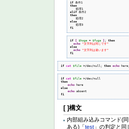
if
then
elif
then
else
fi
if
[
$hoge
 = 
$fuga
]
; 
then
echo
"文字列は同じです"
else
echo
"文字列は違います"
fi
if
cat
$file
>/
dev
/
null; 
then
echo
 here
if
cat
$file
>/
dev
/
then
echo
else
echo
fi
[ ]構文
内部組み込みコマンド(
ある)「
test
」の判定と同