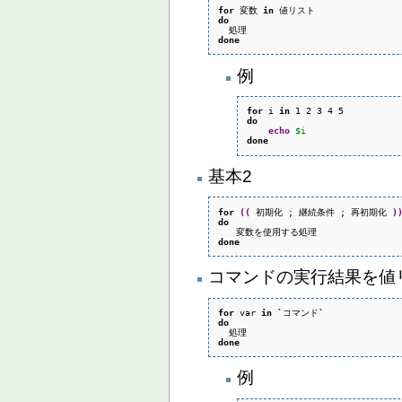
for
 変数 
in
do
done
例
for
 i 
in
do
echo
$i
done
基本2
for
(
(
 初期化 ; 継続条件 ; 再初期化 
)
do
done
コマンドの実行結果を値
for
 var 
in
`
コマンド
`
do
done
例