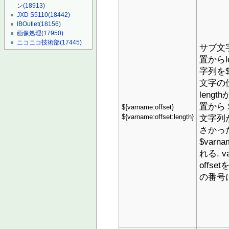
ン
(18913)
JXD S5110
(18442)
IBOutlet
(18156)
画像処理
(17950)
ニコニコ技術部
(17445)
サブ文字
置からl
字列を$
文字の
lengt
置から 
${varname:offset}
文字列が
${varname:offset:length}
さかっ
$var
れる. v
offs
の番号