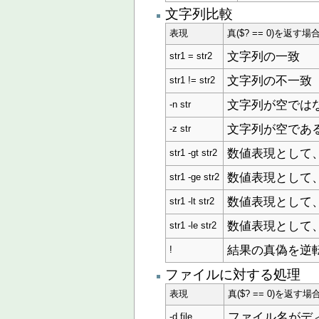
文字列比較
表現
真($? == 0)を返す場
文字列の一致
str1 = str2
文字列の不一致
str1 != str2
文字列が空では
-n str
文字列が空であ
-z str
数値表現として、str
str1 -gt str2
数値表現として、str
str1 -ge str2
数値表現として、str
str1 -lt str2
数値表現として、str
str1 -le str2
結果の真偽を逆
!
ファイルに対する処理
表現
真($? == 0)を返す場
ファイル名がデ
-d file