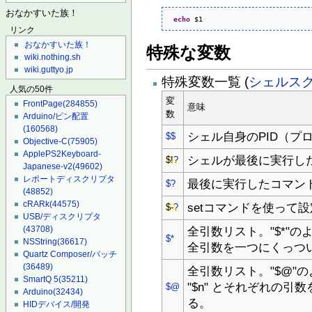
おなかすいた族！
echo
 $
1
リンク
おなかすいた族！
特殊な変数
wiki.nothing.sh
wiki.guttyo.jp
特殊変数一覧 (
シェルスク
人気の50件
変
FrontPage
(284855)
意味
数
Arduino/ピン配置
(160568)
シェル自身のPID（プロ
$$
Objective-C
(75905)
ApplePS2Keyboard-
シェルが最後に実行した
$!
?
Japanese-v2
(49602)
レポートディスクリプタ
最後に実行したコマン
$?
(48852)
cRARk
(44575)
setコマンドを使って
$-
?
USB/ディスクリプタ
(43708)
全引数リスト。"$*"のよう
$*
NSString
(36617)
全引数を一つにくっつ
Quartz Composer/パッチ
(36489)
全引数リスト。"$@"のよ
SmartQ 5
(35211)
"$n" とそれぞれの
$@
Arduino
(32434)
る。
HIDデバイス/開発