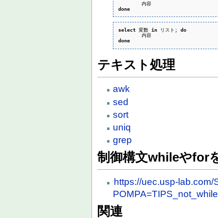
done
select
 変数 
in
 リスト; 
do
done
テキスト処理
awk
sed
sort
uniq
grep
制御構文whileやfo
https://uec.usp-lab.c
POMPA=TIPS_not_whil
関連