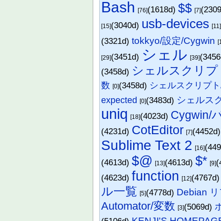
Bash
$$
(1618d)
(230
[76]
[7]
usb-devices
(3040d)
[15]
[11
tokkyo/設定/Cygwin
(3321d)
[
シェル
(3451d)
(345
[29]
[39]
シェルスクリプ
(3458d)
数
(3458d)
シェルスクリプト
[0]
シェルスクリ
expected
(3483d)
[0]
uniq
Cygwi
(4023d)
[18]
CotEditor
(4231d)
(4452d
[7]
Sublime Text 2
(44
[16]
$@
$*
(4613d)
(4613d)
(
[13]
[9]
function
(4623d)
(4767d
[12]
ル一覧
Debian
(4778d)
[5]
Automator/変数
(5069d)
[3]
KENJI'S HOMEPAG