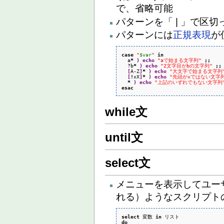
で、省略可能
パターンを「 | 」で区
パターンには
正規表現
が
case
"
$var
"
in
  a
*
)
echo
"aで始まる文字列"
;;
  ?b
*
)
echo
"2文字目がbの文字列"
;;
[
A-Z
]
*
)
echo
"大文字で始まる文字列
[
!
xX
]
*
)
echo
"先頭がxではない文字
*
)
echo
"上記のいずれでもない文字列
esac
while文
until文
select文
メニューを表示してユー
れる）ようなスクリプト
select
 変数 
in
do