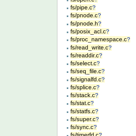
fs/pipe.c
?
fs/pnode.c
?
fs/pnode.h
?
fs/posix_acl.c
?
fs/proc_namespace.c
?
fs/read_write.c
?
fs/readdir.c
?
fs/select.c
?
fs/seq_file.c
?
fs/signalfd.c
?
fs/splice.c
?
fs/stack.c
?
fs/stat.c
?
fs/statfs.c
?
fs/super.c
?
fs/sync.c
?
fs/timerfd.c
?