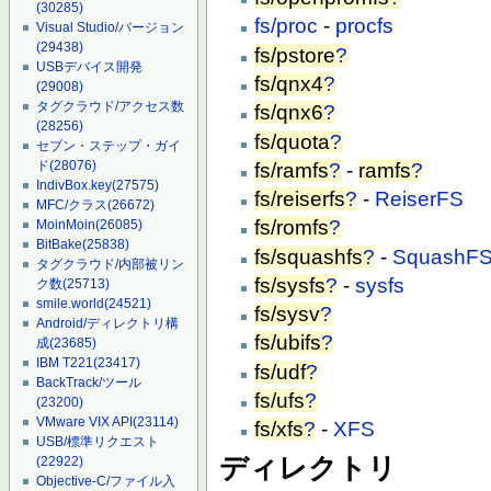
(30285)
fs/proc
-
procfs
Visual Studio/バージョン
(29438)
fs/pstore
?
USBデバイス開発
fs/qnx4
?
(29008)
タグクラウド/アクセス数
fs/qnx6
?
(28256)
fs/quota
?
セブン・ステップ・ガイ
ド
(28076)
fs/ramfs
?
-
ramfs
?
IndivBox.key
(27575)
fs/reiserfs
?
-
ReiserFS
MFC/クラス
(26672)
fs/romfs
?
MoinMoin
(26085)
BitBake
(25838)
fs/squashfs
?
-
SquashF
タグクラウド/内部被リン
fs/sysfs
?
-
sysfs
ク数
(25713)
smile.world
(24521)
fs/sysv
?
Android/ディレクトリ構
fs/ubifs
?
成
(23685)
IBM T221
(23417)
fs/udf
?
BackTrack/ツール
fs/ufs
?
(23200)
VMware VIX API
(23114)
fs/xfs
?
-
XFS
USB/標準リクエスト
ディレクトリ
(22922)
Objective-C/ファイル入