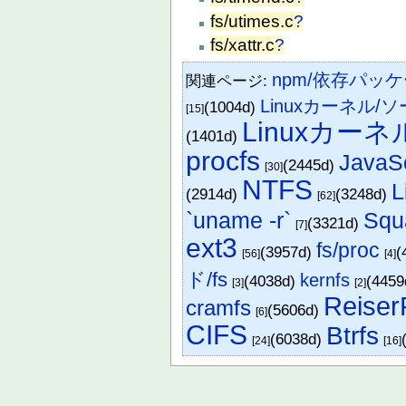
fs/utimes.c
?
fs/xattr.c
?
npm/依存パッ
関連ページ:
Linuxカーネル
(1004d)
[15]
Linuxカー
(1401d)
procfs
JavaSc
(2445d)
[30]
NTFS
L
(2914d)
(3248d)
[62]
`uname -r`
Squ
(3321d)
[7]
ext3
fs/proc
(3957d)
(
[56]
[4]
ド/fs
kernfs
(4038d)
(445
[3]
[2]
Reiser
cramfs
(5606d)
[6]
CIFS
Btrfs
(6038d)
[24]
[16]