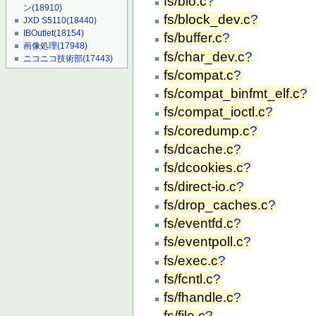
fs/bio.c
?
ン
(18910)
fs/block_dev.c
?
JXD S5110
(18440)
IBOutlet
(18154)
fs/buffer.c
?
画像処理
(17948)
fs/char_dev.c
?
ニコニコ技術部
(17443)
fs/compat.c
?
fs/compat_binfmt_elf.c
?
fs/compat_ioctl.c
?
fs/coredump.c
?
fs/dcache.c
?
fs/dcookies.c
?
fs/direct-io.c
?
fs/drop_caches.c
?
fs/eventfd.c
?
fs/eventpoll.c
?
fs/exec.c
?
fs/fcntl.c
?
fs/fhandle.c
?
fs/file.c
?