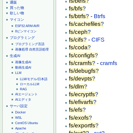
fs/befs
?
通販
fs/bfs
?
買った物
欲しい物
fs/btrfs
?
-
Btrfs
マイコン
fs/cachefiles
?
ESP32
ARM
AVR
fs/ceph
?
8ピンマイコン
プログラミング
fs/cifs
?
-
CIFS
プログラミング言語
fs/coda
?
画像処理
自然言語処理
fs/configfs
?
生成AI
fs/cramfs
?
-
cramfs
画像生成AI
動画生成AI
fs/debugfs
?
LLM
fs/devpts
?
LLM/モデル/日本語
ローカルLLM
fs/dlm
?
RAG
fs/ecryptfs
?
AIエージェント
AIエディタ
fs/efivarfs
?
サーバ設定
fs/efs
?
Docker
fs/exofs
?
WSL
CentOS
Ubuntu
fs/exportfs
?
Apache