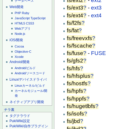
fs/ext2
?
-
ext2
データベース
fs/ext3
?
-
ext3
Web開発
PHP
Ruby
fs/ext4
?
-
ext4
JavaScript
TypeScript
fs/f2fs
?
HTML5
CSS3
Webアプリ
fs/fat
?
Node.js
fs/freevxfs
?
iOS/開発
fs/fscache
?
Cocoa
Objective-C
fs/fuse
?
-
FUSE
Xcode
fs/gfs2
?
Android/開発
fs/hfs
?
Android/ビルド
Android/ソースコード
fs/hfsplus
?
Linux/デバイスドライバ
fs/hostfs
?
Linuxカーネル/ビルド
fs/hpfs
?
カーネルモジュール/開
発
fs/hppfs
?
ネイティブアプリ開発
fs/hugetlbfs
?
チラ裏
fs/isofs
?
タグクラウド
fs/jbd
?
PukiWiki設定
PukiWiki/自作プラグイン
fs/jbd2
?