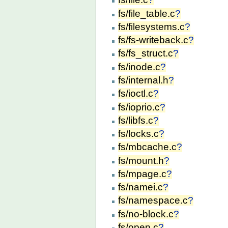
fs/file_table.c
?
fs/filesystems.c
?
fs/fs-writeback.c
?
fs/fs_struct.c
?
fs/inode.c
?
fs/internal.h
?
fs/ioctl.c
?
fs/ioprio.c
?
fs/libfs.c
?
fs/locks.c
?
fs/mbcache.c
?
fs/mount.h
?
fs/mpage.c
?
fs/namei.c
?
fs/namespace.c
?
fs/no-block.c
?
fs/open.c
?