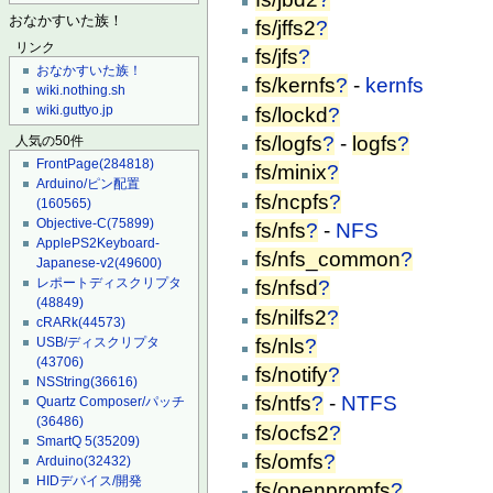
おなかすいた族！
fs/jffs2
?
リンク
fs/jfs
?
おなかすいた族！
fs/kernfs
?
-
kernfs
wiki.nothing.sh
wiki.guttyo.jp
fs/lockd
?
fs/logfs
?
-
logfs
?
人気の50件
FrontPage
(284818)
fs/minix
?
Arduino/ピン配置
fs/ncpfs
?
(160565)
Objective-C
(75899)
fs/nfs
?
-
NFS
ApplePS2Keyboard-
fs/nfs_common
?
Japanese-v2
(49600)
レポートディスクリプタ
fs/nfsd
?
(48849)
fs/nilfs2
?
cRARk
(44573)
fs/nls
?
USB/ディスクリプタ
(43706)
fs/notify
?
NSString
(36616)
fs/ntfs
?
-
NTFS
Quartz Composer/パッチ
(36486)
fs/ocfs2
?
SmartQ 5
(35209)
fs/omfs
?
Arduino
(32432)
HIDデバイス/開発
fs/openpromfs
?