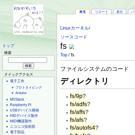
本文
リロード
差分
バ
Linuxカーネル/
ソースコード
fs
トップ
検索
Top
/ fs
ファイルシステムのコード
クイックアクセス
ディレクトリ
電子工作
プロトタイピング
Arduino
fs/9p
?
M5Stack
fs/adfs
?
Raspberry Pi
USBデバイス開発
fs/affs
?
HIDデバイス製作
fs/afs
?
MIDI機器製作
ニコニコ技術部
fs/autofs4
?
電子部品