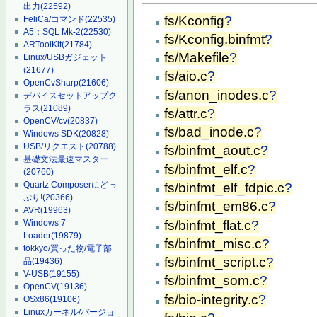
出力
(22592)
fs/Kconfig
?
FeliCa/コマンド
(22535)
A5：SQL Mk-2
(22530)
fs/Kconfig.binfmt
?
ARToolKit
(21784)
fs/Makefile
?
Linux/USBガジェット
(21677)
fs/aio.c
?
OpenCvSharp
(21606)
fs/anon_inodes.c
?
デバイスセットアップク
ラス
(21089)
fs/attr.c
?
OpenCV/cv
(20837)
fs/bad_inode.c
?
Windows SDK
(20828)
USB/リクエスト
(20788)
fs/binfmt_aout.c
?
基礎文法最速マスター
fs/binfmt_elf.c
?
(20760)
Quartz Composerにどっ
fs/binfmt_elf_fdpic.c
?
ぷり!
(20366)
fs/binfmt_em86.c
?
AVR
(19963)
fs/binfmt_flat.c
?
Windows 7
Loader
(19879)
fs/binfmt_misc.c
?
tokkyo/買った物/電子部
fs/binfmt_script.c
?
品
(19436)
V-USB
(19155)
fs/binfmt_som.c
?
OpenCV
(19136)
fs/bio-integrity.c
?
OSx86
(19106)
Linuxカーネル/バージョ