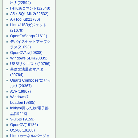
出力
(22594)
FeliCa/コマンド
(22548)
A5：SQL Mk-2
(22532)
ARToolKit
(21786)
Linux/USBガジェット
(21679)
OpenCvSharp
(21611)
デバイスセットアップク
ラス
(21093)
OpenCV/cv
(20838)
Windows SDK
(20835)
USB/リクエスト
(20796)
基礎文法最速マスター
(20764)
Quartz Composerにどっ
ぷり!
(20367)
AVR
(19967)
Windows 7
Loader
(19885)
tokkyo/買った物/電子部
品
(19443)
V-USB
(19159)
OpenCV
(19136)
OSx86
(19108)
Linuxカーネル/バージョ