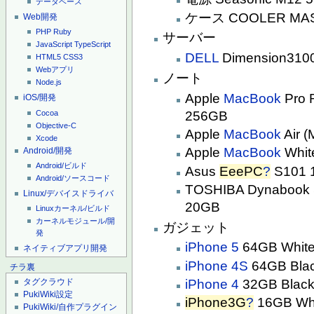
データベース
ケース COOLER MAS
Web開発
PHP
Ruby
サーバー
JavaScript
TypeScript
DELL
Dimension3100
HTML5
CSS3
Webアプリ
ノート
Node.js
Apple
MacBook
Pro 
iOS/開発
Cocoa
256GB
Objective-C
Apple
MacBook
Air 
Xcode
Apple
MacBook
Whit
Android/開発
Android/ビルド
Asus
EeePC
?
S101 
Android/ソースコード
TOSHIBA Dynabook
Linux/デバイスドライバ
20GB
Linuxカーネル/ビルド
カーネルモジュール/開
ガジェット
発
iPhone 5
64GB Whit
ネイティブアプリ開発
iPhone 4S
64GB Bla
チラ裏
iPhone 4
32GB Blac
タグクラウド
PukiWiki設定
iPhone3G
?
16GB Wh
PukiWiki/自作プラグイン