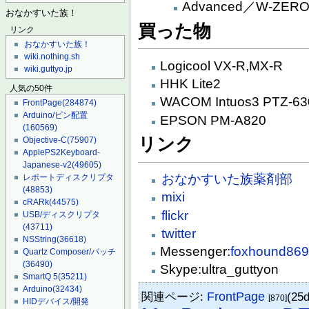
Advanced／W-ZERO3
おなかすいた族！
買った物
リンク
おなかすいた族！
wiki.nothing.sh
Logicool VX-R,MX-R
wiki.guttyo.jp
HHK Lite2
人気の50件
WACOM Intuos3 PTZ-63
FrontPage
(284874)
Arduino/ピン配置
EPSON PM-A820
(160569)
リンク
Objective-C
(75907)
ApplePS2Keyboard-
Japanese-v2
(49605)
おなかすいた族薬剤部
レポートディスクリプタ
(48853)
mixi
cRARk
(44575)
flickr
USB/ディスクリプタ
(43711)
twitter
NSString
(36618)
Messenger:
foxhound86
Quartz Composer/パッチ
(36490)
Skype:ultra_guttyon
SmartQ 5
(35211)
Arduino
(32434)
関連ページ:
FrontPage
(25
[870]
HIDデバイス/開発