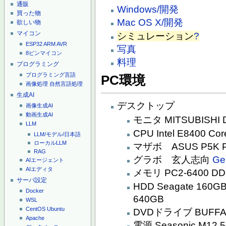
通販
Windows/開発
買った物
Mac OS X/開発
欲しい物
マイコン
シミュレーション
?
ESP32
ARM
AVR
写真
8ピンマイコン
料理
プログラミング
プログラミング言語
PC環境
画像処理
自然言語処理
生成AI
デスクトップ
画像生成AI
動画生成AI
モニタ MITSUBISHI D
LLM
CPU Intel E8400 
LLM/モデル/日本語
ローカルLLM
マザボ ASUS P5K P
RAG
グラボ 玄人志向
Ge
AIエージェント
AIエディタ
メモリ PC2-6400 DD
サーバ設定
HDD Seagate 160GB
Docker
640GB
WSL
CentOS
Ubuntu
DVDドライブ BUFFAL
Apache
電源 Seasonic M12 