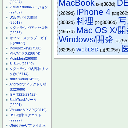
MacBook
DE
(30287)
(383d)
[54]
Visual Studio/バージョン
iPhone 4
(29439)
(2629d)
(262
[32]
USBデバイス開発
料理
写
(3032d)
(3036d)
(29013)
[22]
Mac OS X/
タグクラウド/アクセス数
(4957d)
(28256)
Windows/開発
セブン・ステップ・ガイ
(55
[28]
ド
(28077)
IndivBox.key
(27580)
WebLSD
(6205d)
(6205d)
[1]
MFC/クラス
(26674)
MoinMoin
(26088)
BitBake
(25840)
タグクラウド/内部被リン
ク数
(25714)
smile.world
(24522)
Android/ディレクトリ構
成
(23686)
IBM T221
(23422)
BackTrack/ツール
(23201)
VMware VIX API
(23119)
USB/標準リクエスト
(22927)
Objective-C/ファイル入