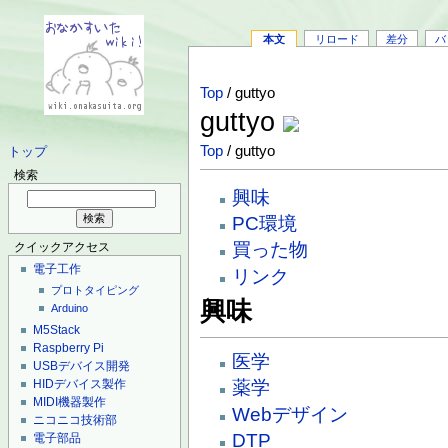
本文
リロード
差分
バ
Top
/ guttyo
guttyo
Top
/ guttyo
トップ
検索
興味
PC環境
買った物
クイックアクセス
電子工作
リンク
プロトタイピング
興味
Arduino
M5Stack
Raspberry Pi
医学
USBデバイス開発
HIDデバイス製作
薬学
MIDI機器製作
Webデザイン
ニコニコ技術部
DTP
電子部品