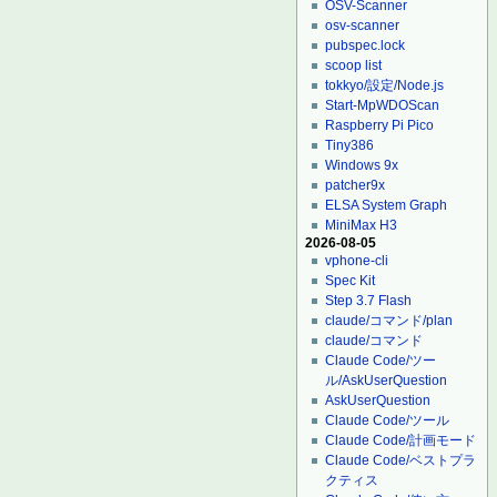
OSV-Scanner
osv-scanner
pubspec.lock
scoop list
tokkyo/設定/Node.js
Start-MpWDOScan
Raspberry Pi Pico
Tiny386
Windows 9x
patcher9x
ELSA System Graph
MiniMax H3
2026-08-05
vphone-cli
Spec Kit
Step 3.7 Flash
claude/コマンド/plan
claude/コマンド
Claude Code/ツー
ル/AskUserQuestion
AskUserQuestion
Claude Code/ツール
Claude Code/計画モード
Claude Code/ベストプラ
クティス