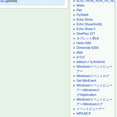
 ID
ELECTRON_RUN_AS_NO
(6254d)
[4]
Wails
Flet
PySide6
Echo Show
Echo Show/root化
Echo Show 5
OnePlus 15T
タブレット/防水
Helio G99
Dimensity 6300
dtab
d-51C
tokkyo/メモ/Android
Windows/イベントビュー
アー
Windows/イベントログ
Get-WinEvent
Windows/イベントビュー
アー/Windowsロ
グ/Application
Windows/イベントビュー
アー/Windowsログ
イベントビューアー
WPA MCP