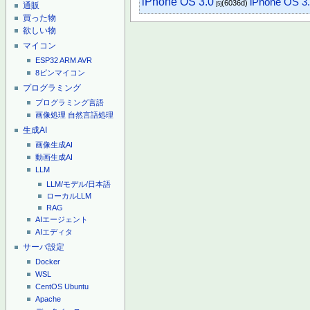
iPhone OS 3.0
iPhone OS 3
(6036d)
通販
[5]
買った物
欲しい物
マイコン
ESP32
ARM
AVR
8ピンマイコン
プログラミング
プログラミング言語
画像処理
自然言語処理
生成AI
画像生成AI
動画生成AI
LLM
LLM/モデル/日本語
ローカルLLM
RAG
AIエージェント
AIエディタ
サーバ設定
Docker
WSL
CentOS
Ubuntu
Apache