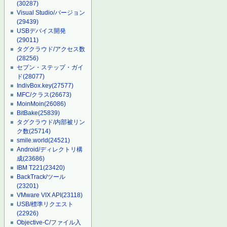
(30287)
Visual Studio/バージョン
(29439)
USBデバイス開発
(29011)
タグクラウド/アクセス数
(28256)
セブン・ステップ・ガイ
ド
(28077)
IndivBox.key
(27577)
MFC/クラス
(26673)
MoinMoin
(26086)
BitBake
(25839)
タグクラウド/内部被リン
ク数
(25714)
smile.world
(24521)
Android/ディレクトリ構
成
(23686)
IBM T221
(23420)
BackTrack/ツール
(23201)
VMware VIX API
(23118)
USB/標準リクエスト
(22926)
Objective-C/ファイル入