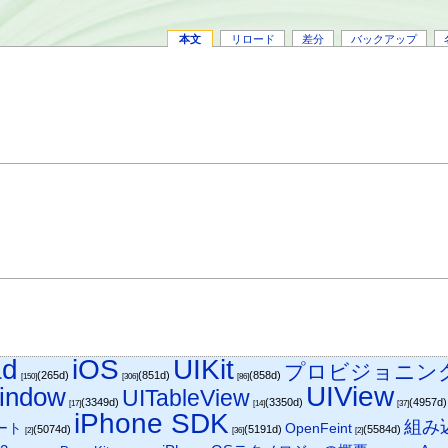
本文
リロード
差分
バックアップ
ad
iOS
UIKit
プロビジョニン
(265d)
(851d)
(858d)
[150]
[306]
[86]
UIView
indow
UITableView
(3349d)
(3350d)
(4957d
[17]
[14]
[37]
iPhone SDK
組み
ート
OpenFeint
(5074d)
(5191d)
(5584d)
[2]
[36]
[2]