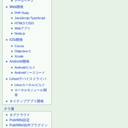
データベース
Web開発
PHP
Ruby
JavaScript
TypeScript
HTML5
CSS3
Webアプリ
Node.js
iOS/開発
Cocoa
Objective-C
Xcode
Android/開発
Android/ビルド
Android/ソースコード
Linux/デバイスドライバ
Linuxカーネル/ビルド
カーネルモジュール/開
発
ネイティブアプリ開発
チラ裏
タグクラウド
PukiWiki設定
PukiWiki/自作プラグイン