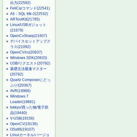
出力
(22592)
FeliCa/コマンド
(22541)
A5：SQL Mk-2
(22532)
ARToolKit
(21785)
Linux/USBガジェット
(21679)
OpenCvSharp
(21607)
デバイスセットアップク
ラス
(21092)
OpenCV/cv
(20837)
Windows SDK
(20833)
USB/リクエスト
(20792)
基礎文法最速マスター
(20762)
Quartz Composerにどっ
ぷり!
(20367)
AVR
(19966)
Windows 7
Loader
(19881)
tokkyo/買った物/電子部
品
(19440)
V-USB
(19156)
OpenCV
(19136)
OSx86
(19107)
Linuxカーネル/バージョ