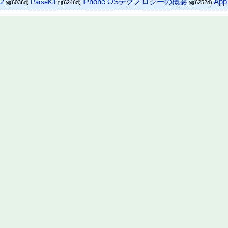
.2
iPhone OSテクノロジーの概要
App
ParseKit
(6036d)
(6246d)
(6252d)
[4]
[1]
[4]