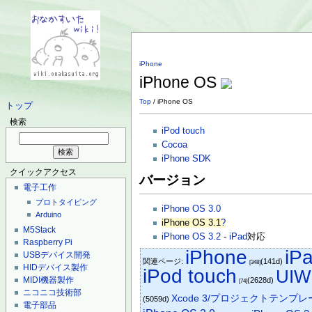
iPhone
iPhone OS
Top
/ iPhone OS
トップ
検索
iPod touch
Cocoa
iPhone SDK
クイックアクセス
バージョン
電子工作
プロトタイピング
iPhone OS 3.0
Arduino
iPhone OS 3.1
?
M5Stack
iPhone OS 3.2
-
iPad
対応
Raspberry Pi
iPhone
iP
USBデバイス開発
関連ページ:
(141d)
[348]
HIDデバイス製作
iPod touch
UIW
MIDI機器製作
(2628d)
[74]
ニコニコ技術部
Xcode 3/プロジェクトテンプレ
(5059d)
電子部品