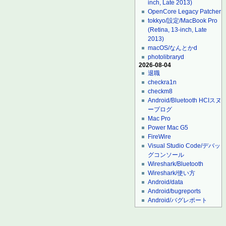
inch, Late 2013)
OpenCore Legacy Patcher
tokkyo/設定/MacBook Pro
(Retina, 13-inch, Late
2013)
macOS/なんとかd
photolibraryd
2026-08-04
退職
checkra1n
checkm8
Android/Bluetooth HCIスヌ
ープログ
Mac Pro
Power Mac G5
FireWire
Visual Studio Code/デバッ
グコンソール
Wireshark/Bluetooth
Wireshark/使い方
Android/data
Android/bugreports
Android/バグレポート