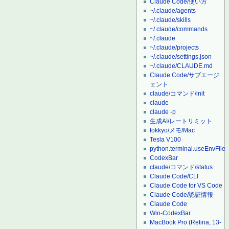
Claude Code/使い方
~/.claude/agents
~/.claude/skills
~/.claude/commands
~/.claude
~/.claude/projects
~/.claude/settings.json
~/.claude/CLAUDE.md
Claude Code/サブエージ
ェント
claude/コマンド/init
claude
claude -p
生成AI/レートリミット
tokkyo/メモ/Mac
Tesla V100
python.terminal.useEnvFile
CodexBar
claude/コマンド/status
Claude Code/CLI
Claude Code for VS Code
Claude Code/認証情報
Claude Code
Win-CodexBar
MacBook Pro (Retina, 13-