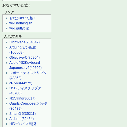
おなかすいた族！
リンク
おなかすいた族！
wiki.nothing.sh
wiki.guttyo.jp
人気の50件
FrontPage
(284847)
Arduino/ピン配置
(160568)
Objective-C
(75904)
ApplePS2Keyboard-
Japanese-v2
(49602)
レポートディスクリプタ
(48852)
cRARk
(44575)
USB/ディスクリプタ
(43708)
NSString
(36617)
Quartz Composer/パッチ
(36489)
SmartQ 5
(35211)
Arduino
(32434)
HIDデバイス/開発