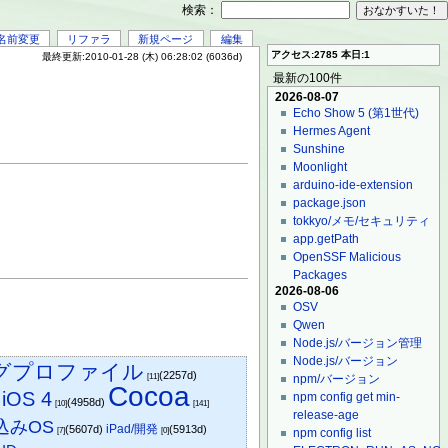
検索：
名前変更
リファラ
新規ページ
編集
アクセス:2785 本日:1
最終更新:2010-01-28 (木) 06:28:02 (6036d)
最新の100件
2026-08-07
Echo Show 5 (第1世代)
Hermes Agent
Sunshine
Moonlight
arduino-ide-extension
package.json
tokkyo/メモ/セキュリティ
app.getPath
OpenSSF Malicious
Packages
2026-08-06
OSV
Qwen
Node.js/バージョン管理
Node.js/バージョン
グプロファイル
(2257d)
[11]
npm/バージョン
Cocoa
iOS 4
npm config get min-
)
(4958d)
[10]
[141]
release-age
込みOS
iPad/開発
(5607d)
(5913d)
[7]
[0]
npm config list