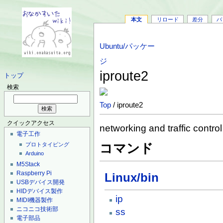
本文
リロード
差分
バ
Ubuntu/パッケー
ジ
iproute2
トップ
検索
Top
/ iproute2
クイックアクセス
networking and traffic control
電子工作
コマンド
プロトタイピング
Arduino
M5Stack
Raspberry Pi
Linux/bin
USBデバイス開発
HIDデバイス製作
ip
MIDI機器製作
ニコニコ技術部
ss
電子部品