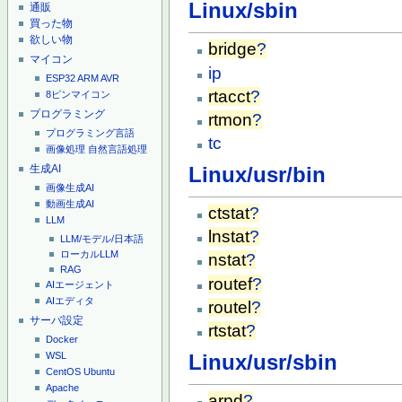
Linux/sbin
通販
買った物
欲しい物
bridge
?
マイコン
ip
ESP32
ARM
AVR
rtacct
?
8ピンマイコン
プログラミング
rtmon
?
プログラミング言語
tc
画像処理
自然言語処理
生成AI
Linux/usr/bin
画像生成AI
動画生成AI
ctstat
?
LLM
lnstat
?
LLM/モデル/日本語
ローカルLLM
nstat
?
RAG
routef
?
AIエージェント
AIエディタ
routel
?
サーバ設定
rtstat
?
Docker
Linux/usr/sbin
WSL
CentOS
Ubuntu
Apache
arpd
?