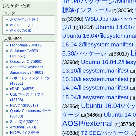
18.04/パッケージ/Minima
おなかすいた族！
標準インストール
(3005d)
[2]
リンク
(3006d)
WSL/Ubuntu/パッ
[3]
おなかすいた族！
wiki.nothing.sh
ジ/I
Ubuntu 14
(3130d)
[1]
wiki.guttyo.jp
Ubuntu 16.04/filesystem.man
人気の50件
16.04.2/filesystem.manifest
FrontPage
(284833)
Arduino/ピン配置
5.30/パッケージ
(3301d)
[2]
(160567)
Ubuntu 16.04.2/files
(3390d)
Objective-C
(75900)
ApplePS2Keyboard-
13.10/filesystem.manifest
[1]
Japanese-v2
(49601)
15.10/filesystem.manifest
レポートディスクリプタ
[1]
(48851)
14.04/filesystem.manifest
[1]
cRARk
(44575)
USB/ディスクリプタ
15.04/filesystem.manifest
[1]
(43708)
Ubuntu 16.04/
(3486d)
NSString
(36617)
Quartz Composer/パッチ
ケージ
Ubuntu 14
(3486d)
[1]
(36488)
AOSP/external
SmartQ 5
(35211)
(3578d
[8]
Arduino
(32433)
(4038d)
T2 SDE/パッケージ
HIDデバイス/開発
[0]