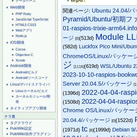
データベース
Web開発
Ubuntu 24.
関連ページ:
PHP
Ruby
Pyramid/Ubuntu/
JavaScript
TypeScript
HTML5
CSS3
01-raspios-trixie-arm64.inf
Webアプリ
Module 
Node.js
ージ
(513d)
[0]
iOS/開発
(582d)
Luckfox Pico Mini/U
Cocoa
Objective-C
ChromeOS/Linux/パッケー
Xcode
ジ
(619d)
WSL/Ubuntu
Android/開発
[1116]
Android/ビルド
2023-10-10-raspios-bookw
Android/ソースコード
Server 20.04.5/パッケージ
Linux/デバイスドライバ
[1
2022-04-04-raspio
Linuxカーネル/ビルド
(1396d)
カーネルモジュール/開
2022-04-04-raspios
(1508d)
発
ネイティブアプリ開発
Chrome OS/Linux/パッケー
チラ裏
20.04.4/パッケージ
(1522d)
[0]
タグクラウド
tc
PukiWiki設定
(1971d)
(1999d)
Debian 
[8]
PukiWiki/自作プラグイン