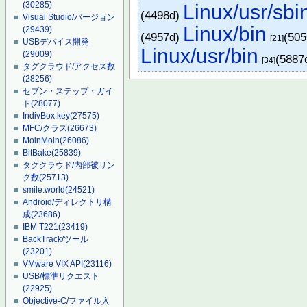
(30285)
Linux/usr/sbi
(4498d)
Visual Studio/バージョン
Linux/bin
(29439)
(4957d)
(50
[21]
USBデバイス開発
Linux/usr/bin
(29009)
(5887
[34]
タグクラウド/アクセス数
(28256)
セブン・ステップ・ガイ
ド
(28077)
IndivBox.key
(27575)
MFC/クラス
(26673)
MoinMoin
(26086)
BitBake
(25839)
タグクラウド/内部被リン
ク数
(25713)
smile.world
(24521)
Android/ディレクトリ構
成
(23686)
IBM T221
(23419)
BackTrack/ツール
(23201)
VMware VIX API
(23116)
USB/標準リクエスト
(22925)
Objective-C/ファイル入