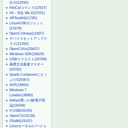
出力
(22592)
FeliCa/コマンド
(22537)
A5：SQL Mk-2
(22531)
ARToolKit
(21785)
Linux/USBガジェット
(21679)
OpenCvSharp
(21607)
デバイスセットアップク
ラス
(21092)
OpenCV/cv
(20837)
Windows SDK
(20829)
USB/リクエスト
(20789)
基礎文法最速マスター
(20762)
Quartz Composerにどっ
ぷり!
(20367)
AVR
(19964)
Windows 7
Loader
(19880)
tokkyo/買った物/電子部
品
(19438)
V-USB
(19155)
OpenCV
(19136)
OSx86
(19107)
Linuxカーネル/バージョ