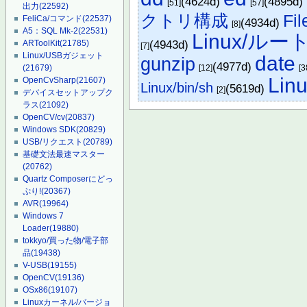
(4624d)
(4895d)
[51]
[57]
出力
(22592)
クトリ構成
Fi
FeliCa/コマンド
(22537)
(4934d)
[8]
A5：SQL Mk-2
(22531)
Linux/ル
(4943d)
ARToolKit
(21785)
[7]
Linux/USBガジェット
date
gunzip
(4977d)
(21679)
[12]
[3
Li
OpenCvSharp
(21607)
Linux/bin/sh
(5619d)
[2]
デバイスセットアップク
ラス
(21092)
OpenCV/cv
(20837)
Windows SDK
(20829)
USB/リクエスト
(20789)
基礎文法最速マスター
(20762)
Quartz Composerにどっ
ぷり!
(20367)
AVR
(19964)
Windows 7
Loader
(19880)
tokkyo/買った物/電子部
品
(19438)
V-USB
(19155)
OpenCV
(19136)
OSx86
(19107)
Linuxカーネル/バージョ