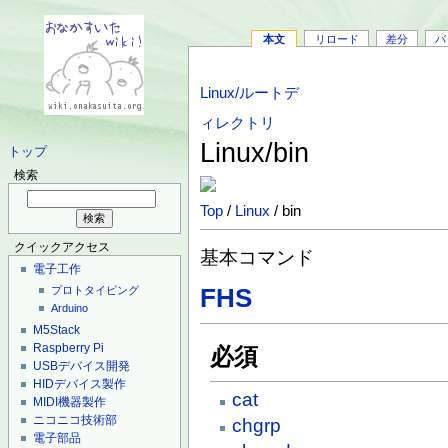
本文
リロード
差分
バ
Linux/ルートデ
ィレクトリ
Linux/bin
トップ
検索
Top
/
Linux
/ bin
クイックアクセス
基本コマンド
電子工作
FHS
プロトタイピング
Arduino
M5Stack
Raspberry Pi
必須
USBデバイス開発
HIDデバイス製作
cat
MIDI機器製作
ニコニコ技術部
chgrp
電子部品