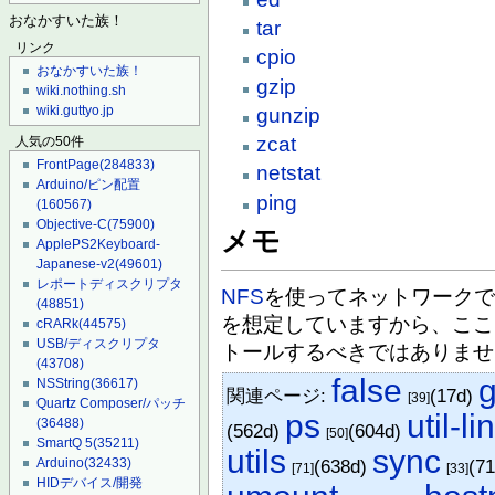
おなかすいた族！
tar
リンク
cpio
おなかすいた族！
gzip
wiki.nothing.sh
wiki.guttyo.jp
gunzip
zcat
人気の50件
FrontPage
(284833)
netstat
Arduino/ピン配置
ping
(160567)
Objective-C
(75900)
メモ
ApplePS2Keyboard-
Japanese-v2
(49601)
レポートディスクリプタ
NFS
を使ってネットワークで
(48851)
を想定していますから、ここ
cRARk
(44575)
USB/ディスクリプタ
トールするべきではありませ
(43708)
false
g
NSString
(36617)
関連ページ:
(17d)
[39]
Quartz Composer/パッチ
ps
util-li
(36488)
(562d)
(604d)
[50]
SmartQ 5
(35211)
utils
sync
Arduino
(32433)
(638d)
(7
[71]
[33]
HIDデバイス/開発