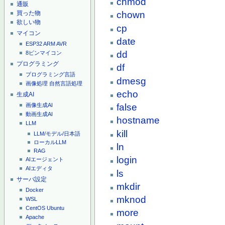
chmod
通販
買った物
chown
欲しい物
cp
マイコン
date
ESP32
ARM
AVR
dd
8ピンマイコン
プログラミング
df
プログラミング言語
dmesg
画像処理
自然言語処理
echo
生成AI
画像生成AI
false
動画生成AI
hostname
LLM
kill
LLM/モデル/日本語
ローカルLLM
ln
RAG
login
AIエージェント
AIエディタ
ls
サーバ設定
mkdir
Docker
mknod
WSL
CentOS
Ubuntu
more
Apache