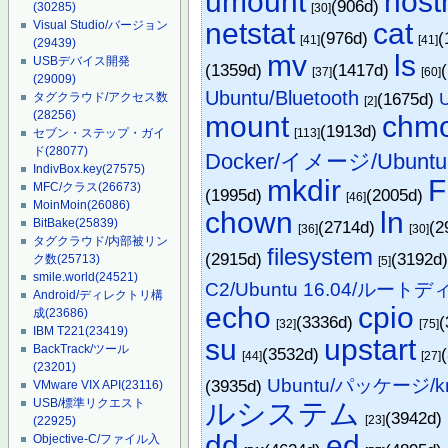
umount
hos
(906d)
(30285)
[30]
netstat
cat
Visual Studio/バージョン
(976d)
(
[41]
[41]
(29439)
mv
ls
USBデバイス開発
(1359d)
(1417d)
[37]
[60]
(29009)
Ubuntu/Bluetooth
(1675d)
タグクラウド/アクセス数
[2]
(28256)
mount
chm
(1913d)
セブン・ステップ・ガイ
[113]
ド
(28077)
Docker/イメージ/Ubuntu
IndivBox.key
(27575)
mkdir
MFC/クラス
(26673)
(1995d)
(2005d)
[46]
MoinMoin
(26086)
chown
ln
BitBake
(25839)
(2714d)
(2
[36]
[30]
タグクラウド/内部被リン
filesystem
(2915d)
(3192d
ク数
(25713)
[5]
smile.world
(24521)
C2/Ubuntu 16.04/ルー
Android/ディレクトリ構
echo
cpio
成
(23686)
(3336d)
(
[32]
[75]
IBM T221
(23419)
su
upstart
BackTrack/ツール
(3532d)
[44]
[27]
(23201)
Ubuntu/パッケージ/k
(3935d)
VMware VIX API
(23116)
USB/標準リクエスト
ルシステム
(3942d)
[23]
(22925)
dd
ed
Objective-C/ファイル入