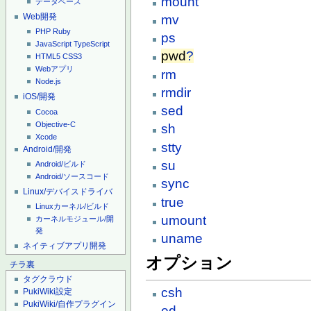
mount
データベース
Web開発
mv
PHP
Ruby
ps
JavaScript
TypeScript
pwd
?
HTML5
CSS3
Webアプリ
rm
Node.js
rmdir
iOS/開発
sed
Cocoa
Objective-C
sh
Xcode
stty
Android/開発
su
Android/ビルド
Android/ソースコード
sync
Linux/デバイスドライバ
true
Linuxカーネル/ビルド
umount
カーネルモジュール/開
発
uname
ネイティブアプリ開発
オプション
チラ裏
タグクラウド
csh
PukiWiki設定
PukiWiki/自作プラグイン
ed