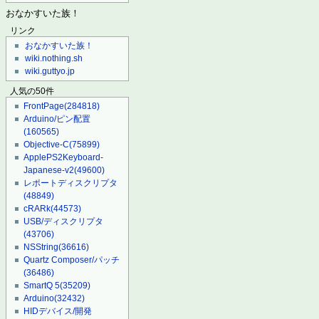
おなかすいた族！
リンク
おなかすいた族！
wiki.nothing.sh
wiki.guttyo.jp
人気の50件
FrontPage
(284818)
Arduino/ピン配置
(160565)
Objective-C
(75899)
ApplePS2Keyboard-
Japanese-v2
(49600)
レポートディスクリプタ
(48849)
cRARk
(44573)
USB/ディスクリプタ
(43706)
NSString
(36616)
Quartz Composer/パッチ
(36486)
SmartQ 5
(35209)
Arduino
(32432)
HIDデバイス/開発