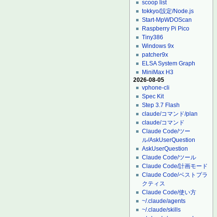
scoop list
tokkyo/設定/Node.js
Start-MpWDOScan
Raspberry Pi Pico
Tiny386
Windows 9x
patcher9x
ELSA System Graph
MiniMax H3
2026-08-05
vphone-cli
Spec Kit
Step 3.7 Flash
claude/コマンド/plan
claude/コマンド
Claude Code/ツー
ル/AskUserQuestion
AskUserQuestion
Claude Code/ツール
Claude Code/計画モード
Claude Code/ベストプラ
クティス
Claude Code/使い方
~/.claude/agents
~/.claude/skills