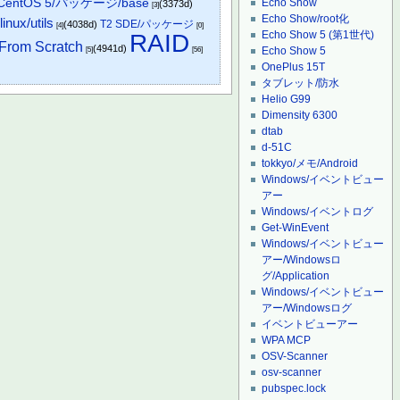
CentOS 5/パッケージ/base
Echo Show
(3373d)
[3]
Echo Show/root化
inux/utils
T2 SDE/パッケージ
(4038d)
[4]
[0]
Echo Show 5 (第1世代)
RAID
From Scratch
(4941d)
Echo Show 5
[5]
[56]
OnePlus 15T
タブレット/防水
Helio G99
Dimensity 6300
dtab
d-51C
tokkyo/メモ/Android
Windows/イベントビュー
アー
Windows/イベントログ
Get-WinEvent
Windows/イベントビュー
アー/Windowsロ
グ/Application
Windows/イベントビュー
アー/Windowsログ
イベントビューアー
WPA MCP
OSV-Scanner
osv-scanner
pubspec.lock