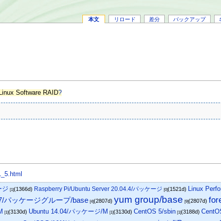
本文
リロード
差分
バックアップ
Linux Software RAID
?
1_5.html
ケージ
Linux Perf
Raspberry Pi/Ubuntu Server 20.04.4/パッケージ
(1366d)
(1521d)
[1]
[0]
yum group/base
for
S 7/パッケージグループ/base
(2807d)
(2807d)
[4]
[9]
M
Ubuntu 14.04/パッケージ/M
CentOS 5/sbin
Cent
(3130d)
(3130d)
(3188d)
[1]
[1]
[1]