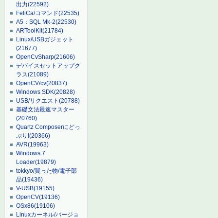
出力
(22592)
FeliCa/コマンド
(22535)
A5：SQL Mk-2
(22530)
ARToolKit
(21784)
Linux/USBガジェット
(21677)
OpenCvSharp
(21606)
デバイスセットアップク
ラス
(21089)
OpenCV/cv
(20837)
Windows SDK
(20828)
USB/リクエスト
(20788)
基礎文法最速マスター
(20760)
Quartz Composerにどっ
ぷり!
(20366)
AVR
(19963)
Windows 7
Loader
(19879)
tokkyo/買った物/電子部
品
(19436)
V-USB
(19155)
OpenCV
(19136)
OSx86
(19106)
Linuxカーネル/バージョ