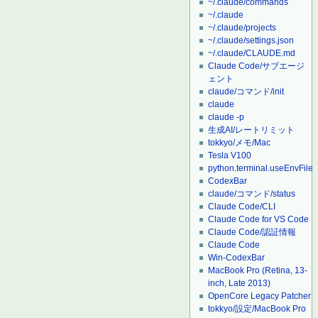
~/.claude/commands
~/.claude
~/.claude/projects
~/.claude/settings.json
~/.claude/CLAUDE.md
Claude Code/サブエージ
ェント
claude/コマンド/init
claude
claude -p
生成AI/レートリミット
tokkyo/メモ/Mac
Tesla V100
python.terminal.useEnvFile
CodexBar
claude/コマンド/status
Claude Code/CLI
Claude Code for VS Code
Claude Code/認証情報
Claude Code
Win-CodexBar
MacBook Pro (Retina, 13-
inch, Late 2013)
OpenCore Legacy Patcher
tokkyo/設定/MacBook Pro