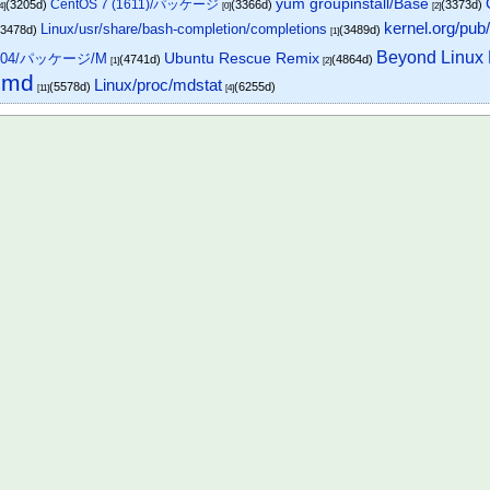
yum groupinstall/Base
CentOS 7 (1611)/パッケージ
(3205d)
(3366d)
(3373d)
4]
[0]
[2]
kernel.org/pub/l
Linux/usr/share/bash-completion/completions
(3478d)
(3489d)
[1]
Beyond Linux 
13.04/パッケージ/M
Ubuntu Rescue Remix
(4741d)
(4864d)
[1]
[2]
md
Linux/proc/mdstat
)
(5578d)
(6255d)
[11]
[4]