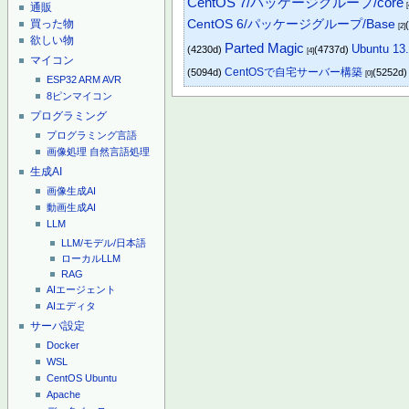
CentOS 7/パッケージグループ/core
[
通販
CentOS 6/パッケージグループ/Base
買った物
[2]
欲しい物
Parted Magic
Ubuntu 
(4230d)
(4737d)
[4]
マイコン
CentOSで自宅サーバー構築
(5094d)
(5252d
[0]
ESP32
ARM
AVR
8ピンマイコン
プログラミング
プログラミング言語
画像処理
自然言語処理
生成AI
画像生成AI
動画生成AI
LLM
LLM/モデル/日本語
ローカルLLM
RAG
AIエージェント
AIエディタ
サーバ設定
Docker
WSL
CentOS
Ubuntu
Apache