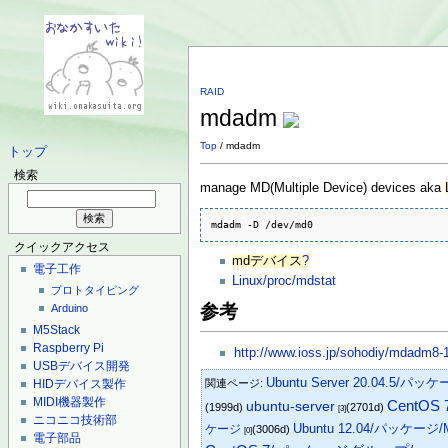
RAID
mdadm
Top
/ mdadm
トップ
検索
manage MD(Multiple Device) devices aka
mdadm -D /dev/md0
クイックアクセス
mdデバイス
?
電子工作
Linux/proc/mdstat
プロトタイピング
参考
Arduino
M5Stack
Raspberry Pi
http://www.ioss.jp/sohodiy/mdadm8-
USBデバイス開発
Ubuntu Server 20.04.5/パッ
関連ページ:
HIDデバイス製作
MIDI機器製作
CentO
ubuntu-server
(1999d)
(2701d)
[3]
ニコニコ技術部
Ubuntu 12.04/パッケージ/
ケージ
(3006d)
[0]
電子部品