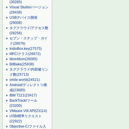
(30285)
Visual Studio/バージョン
(29438)
USBデバイス開発
(29008)
タグクラウド/アクセス数
(28256)
セブン・ステップ・ガイ
ド
(28076)
IndivBox.key
(27575)
MFC/クラス
(26672)
MoinMoin
(26085)
BitBake
(25838)
タグクラウド/内部被リン
ク数
(25713)
smile.world
(24521)
Android/ディレクトリ構
成
(23685)
IBM T221
(23417)
BackTrack/ツール
(23200)
VMware VIX API
(23114)
USB/標準リクエスト
(22922)
Objective-C/ファイル入