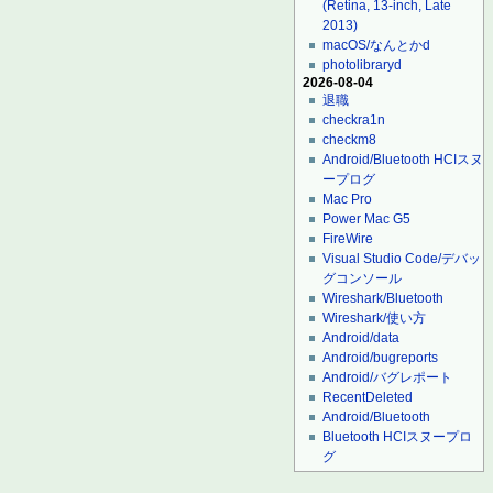
(Retina, 13-inch, Late
2013)
macOS/なんとかd
photolibraryd
2026-08-04
退職
checkra1n
checkm8
Android/Bluetooth HCIスヌ
ープログ
Mac Pro
Power Mac G5
FireWire
Visual Studio Code/デバッ
グコンソール
Wireshark/Bluetooth
Wireshark/使い方
Android/data
Android/bugreports
Android/バグレポート
RecentDeleted
Android/Bluetooth
Bluetooth HCIスヌープロ
グ