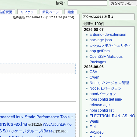
検索：
名前変更
リファラ
新規ページ
編集
アクセス:2034 本日:1
最終更新:2009-06-21 (日) 17:11:34 (6255d)
最新の100件
2026-08-07
arduino-ide-extension
package.json
tokkyo/メモ/セキュリティ
app.getPath
OpenSSF Malicious
Packages
2026-08-06
OSV
Qwen
Node.js/バージョン管理
Node.js/バージョン
npm/バージョン
npm config get min-
release-age
npm config list
ELECTRON_RUN_AS_NO
ormance/Linux Static Performance Tools
[1]
Wails
ensics-extra
WSL/Ubuntu/パッ
(2912d)
[6]
Flet
OS 5/パッケージグループ/Base
(3191d)
[1]
PySide6