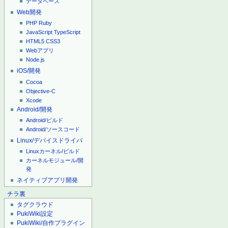
データベース
Web開発
PHP
Ruby
JavaScript
TypeScript
HTML5
CSS3
Webアプリ
Node.js
iOS/開発
Cocoa
Objective-C
Xcode
Android/開発
Android/ビルド
Android/ソースコード
Linux/デバイスドライバ
Linuxカーネル/ビルド
カーネルモジュール/開
発
ネイティブアプリ開発
チラ裏
タグクラウド
PukiWiki設定
PukiWiki/自作プラグイン