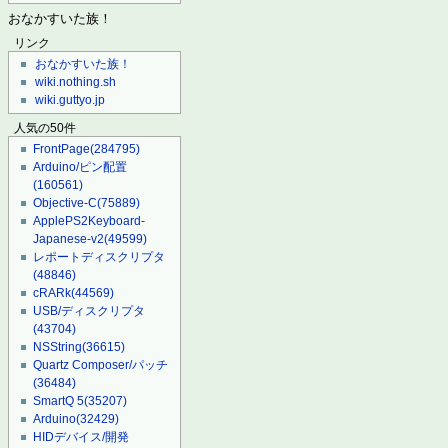
おなかすいた族！
リンク
おなかすいた族！
wiki.nothing.sh
wiki.guttyo.jp
人気の50件
FrontPage
(284795)
Arduino/ピン配置
(160561)
Objective-C
(75889)
ApplePS2Keyboard-
Japanese-v2
(49599)
レポートディスクリプタ
(48846)
cRARk
(44569)
USB/ディスクリプタ
(43704)
NSString
(36615)
Quartz Composer/パッチ
(36484)
SmartQ 5
(35207)
Arduino
(32429)
HIDデバイス/開発