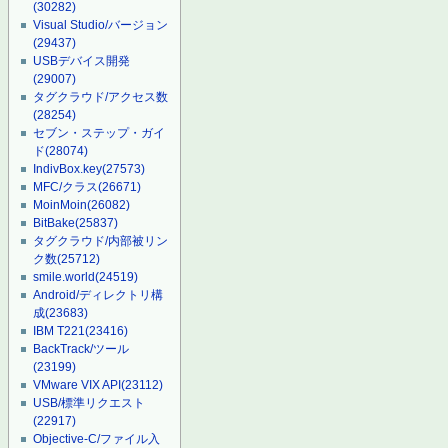
(30282)
Visual Studio/バージョン
(29437)
USBデバイス開発
(29007)
タグクラウド/アクセス数
(28254)
セブン・ステップ・ガイ
ド
(28074)
IndivBox.key
(27573)
MFC/クラス
(26671)
MoinMoin
(26082)
BitBake
(25837)
タグクラウド/内部被リン
ク数
(25712)
smile.world
(24519)
Android/ディレクトリ構
成
(23683)
IBM T221
(23416)
BackTrack/ツール
(23199)
VMware VIX API
(23112)
USB/標準リクエスト
(22917)
Objective-C/ファイル入