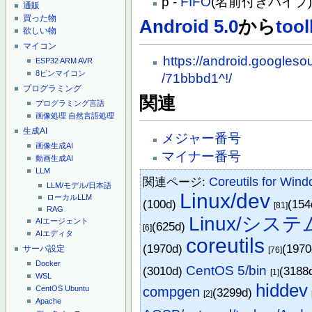
p -
FIFO
(名前付きパイプ
通販
買った物
Android 5.0
から
too
欲しい物
マイコン
https://android.googleso
ESP32
ARM
AVR
8ピンマイコン
/71bbbd1^!/
プログラミング
関連
プログラミング言語
画像処理
自然言語処理
生成AI
メジャー番号
画像生成AI
マイナー番号
動画生成AI
LLM
関連ページ:
Coreutils for Win
LLM/モデル/日本語
Linux/dev
ローカルLLM
(100d)
(15
[81]
RAG
Linux/シス
AIエージェント
(625d)
[6]
AIエディタ
coreutils
(1970d)
(197
サーバ設定
[76]
Docker
CentOS 5/bin
(3010d)
(3188
[1]
WSL
hiddev
compgen
CentOS
Ubuntu
(3299d)
[2]
Apache