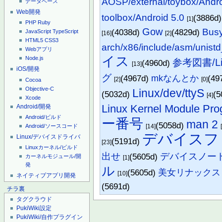
AOSP/external/toybox/Andr
データベース
Web開発
toolbox/Android 5.0
(3886d
[1]
PHP
Ruby
Gow
Bus
(4038d)
(4829d)
JavaScript
TypeScript
[16]
[2]
HTML5
CSS3
arch/x86/include/asm/unist
Webアプリ
イス
Node.js
参考図書/
(4960d)
[13]
iOS/開発
グ
(4967d)
mkなんとか
(49
[2]
[0]
Cocoa
Objective-C
Linux/dev/ttyS
(5032d)
(5
[4]
Xcode
Linux Kernel Module Pr
Android/開発
Android/ビルド
ー番号
man 2
(5058d)
[14]
Android/ソースコード
デバイスフ
Linux/デバイスドライバ
(5191d)
[23]
Linuxカーネル/ビルド
出せ
デバイスノー
(5605d)
カーネルモジュール/開
[1]
発
ル
(5605d)
美女リナックス
[10]
ネイティブアプリ開発
(5691d)
チラ裏
タグクラウド
PukiWiki設定
PukiWiki/自作プラグイン