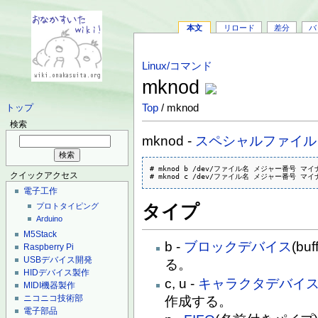
本文
リロード
差分
バ
Linux/コマンド
mknod
Top
/ mknod
トップ
検索
mknod -
スペシャルファイル
# mknod b /dev/ファイル名 メジャー番号 マイ
クイックアクセス
# mknod c /dev/ファイル名 メジャー番号 マ
電子工作
タイプ
プロトタイピング
Arduino
M5Stack
b -
ブロックデバイス
(bu
Raspberry Pi
USBデバイス開発
る。
HIDデバイス製作
c, u -
キャラクタデバイ
MIDI機器製作
ニコニコ技術部
作成する。
電子部品