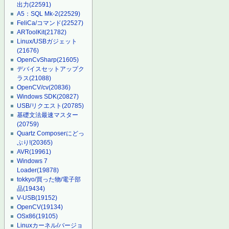
出力
(22591)
A5：SQL Mk-2
(22529)
FeliCa/コマンド
(22527)
ARToolKit
(21782)
Linux/USBガジェット
(21676)
OpenCvSharp
(21605)
デバイスセットアップク
ラス
(21088)
OpenCV/cv
(20836)
Windows SDK
(20827)
USB/リクエスト
(20785)
基礎文法最速マスター
(20759)
Quartz Composerにどっ
ぷり!
(20365)
AVR
(19961)
Windows 7
Loader
(19878)
tokkyo/買った物/電子部
品
(19434)
V-USB
(19152)
OpenCV
(19134)
OSx86
(19105)
Linuxカーネル/バージョ