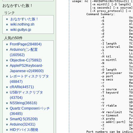
usage: nc [-46CDdFhklNnrStUuvZz] [
	  [-m minttl] [-O length] [-P proxy_username] [-p source_port]

おなかすいた族！
	  [-q seconds] [-s source] [-T keyword] [-V rtable] [-W recvlimit] [-w timeout]

	  [-X proxy_protocol] [-x proxy_address[:port]] 	  [destination] [port]

リンク
	Command Summary:

		-4		Use IPv4

おなかすいた族！
		-6		Use IPv6

		-b		Allow broadcast

wiki.nothing.sh
		-C		Send CRLF as line-ending

wiki.guttyo.jp
		-D		Enable the debug socket option

		-d		Detach from stdin

		-F		Pass socket fd

人気の50件
		-h		This help text

		-I length	TCP receive buffer length

FrontPage
(284804)
		-i interval	Delay interval for lines sent, ports scanned

Arduino/ピン配置
		-k		Keep inbound sockets open for multiple connects

		-l		Listen mode, for inbound connects

(160562)
		-M ttl		Outgoing TTL / Hop Limit

		-m minttl	Minimum incoming TTL / Hop Limit

Objective-C
(75892)
		-N		Shutdown the network socket after EOF on stdin

ApplePS2Keyboard-
		-n		Suppress name/port resolutions

		-O length	TCP send buffer length

Japanese-v2
(49600)
		-P proxyuser	Username for proxy authentication

		-p port		Specify local port for remote connects

レポートディスクリプタ
		-q secs		quit after EOF on stdin and delay of secs

(48847)
		-r		Randomize remote ports

		-S		Enable the TCP MD5 signature option

cRARk
(44571)
		-s source	Local source address

USB/ディスクリプタ
		-T keyword	TOS value

		-t		Answer TELNET negotiation

(43704)
		-U		Use UNIX domain socket

		-u		UDP mode

NSString
(36616)
		-V rtable	Specify alternate routing table

Quartz Composer/パッチ
		-v		Verbose

		-W recvlimit	Terminate after receiving a number of packets

(36485)
		-w timeout	Timeout for connects and final net reads

		-X proto	Proxy protocol: "4", "5" (SOCKS) or "connect"

SmartQ 5
(35209)
		-x addr[:port]	Specify proxy address and port

Arduino
(32431)
		-Z		DCCP mode

		-z		Zero-I/O mode [used for scanning]

HIDデバイス/開発
	Port numbers can be indiv