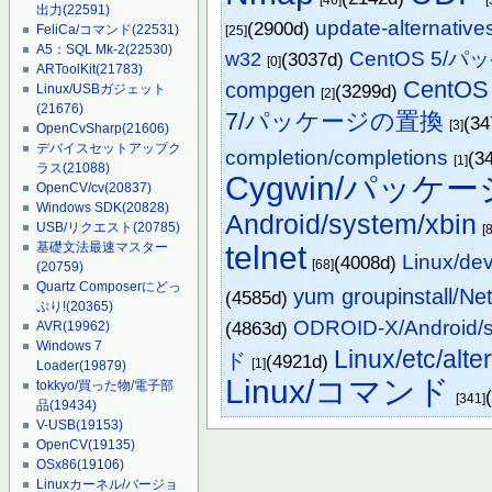
出力
(22591)
update-alternatives
(2900d)
FeliCa/コマンド
(22531)
[25]
A5：SQL Mk-2
(22530)
CentOS 5/
w32
(3037d)
[0]
ARToolKit
(21783)
CentO
compgen
(3299d)
Linux/USBガジェット
[2]
(21676)
7/パッケージの置換
(3
[3]
OpenCvSharp
(21606)
デバイスセットアップク
completion/completions
(3
[1]
ラス
(21088)
Cygwin/パッケー
OpenCV/cv
(20837)
Windows SDK
(20828)
Android/system/xbin
USB/リクエスト
(20785)
[8
telnet
基礎文法最速マスター
Linux/dev
(4008d)
[68]
(20759)
Quartz Composerにどっ
yum groupinstall/Ne
(4585d)
ぷり!
(20365)
ODROID-X/Android/s
(4863d)
AVR
(19962)
Windows 7
Linux/etc/alte
ド
(4921d)
[1]
Loader
(19879)
Linux/コマンド
tokkyo/買った物/電子部
[341]
品
(19434)
V-USB
(19153)
OpenCV
(19135)
OSx86
(19106)
Linuxカーネル/バージョ