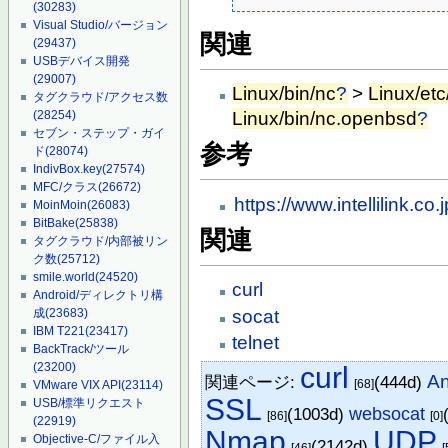
(30283)
Visual Studio/バージョン
関連
(29437)
USBデバイス開発
(29007)
Linux/bin/nc
?
>
Linux/etc
タグクラウド/アクセス数
(28254)
Linux/bin/nc.openbsd
?
セブン・ステップ・ガイ
参考
ド
(28074)
IndivBox.key
(27574)
MFC/クラス
(26672)
https://www.intellilink.c
MoinMoin
(26083)
BitBake
(25838)
関連
タグクラウド/内部被リン
ク数
(25712)
smile.world
(24520)
curl
Android/ディレクトリ構
socat
成
(23683)
IBM T221
(23417)
telnet
BackTrack/ツール
(23200)
curl
A
関連ページ:
(444d)
[68]
VMware VIX API
(23114)
SSL
USB/標準リクエスト
(1003d)
websocat
[86]
[0]
(22919)
Nmap
UDP
Objective-C/ファイル入
(2142d)
[46]
[