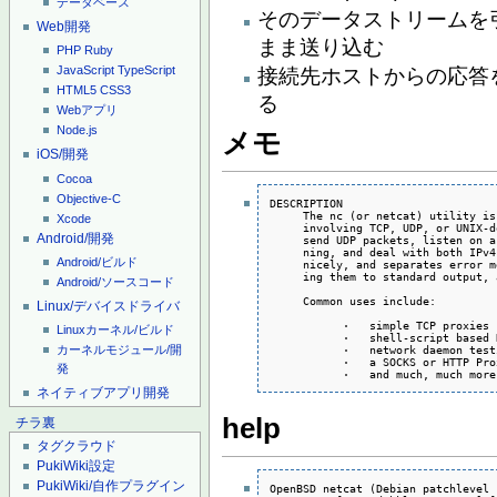
データベース
そのデータストリームを
Web開発
まま送り込む
PHP
Ruby
JavaScript
TypeScript
接続先ホストからの応答を、
HTML5
CSS3
る
Webアプリ
Node.js
メモ
iOS/開発
Cocoa
Objective-C
DESCRIPTION

     The nc (or netcat) utility is
Xcode
     involving TCP, UDP, or UNIX-d
Android/開発
     send UDP packets, listen on a
     ning, and deal with both IPv4
Android/ビルド
     nicely, and separates error m
     ing them to standard output, 
Android/ソースコード
     Common uses include:

Linux/デバイスドライバ
           ·   simple TCP proxies

Linuxカーネル/ビルド
           ·   shell-script based 
           ·   network daemon testi
カーネルモジュール/開
           ·   a SOCKS or HTTP Pro
発
           ·   and much, much more
ネイティブアプリ開発
help
チラ裏
タグクラウド
PukiWiki設定
PukiWiki/自作プラグイン
OpenBSD netcat (Debian patchlevel 