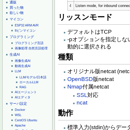
通販
-l
Listen mode, for inbound connec
買った物
欲しい物
リッスンモード
マイコン
ESP32
ARM
AVR
デフォルトはTCP
8ピンマイコン
プログラミング
-pオプションを指定し
プログラミング言語
動的に選択される
画像処理
自然言語処理
生成AI
種類
画像生成AI
動画生成AI
オリジナル版netcat (netcat-t
LLM
LLM/モデル/日本語
OpenBSD
版netcat
ローカルLLM
Nmap
付属netcat
RAG
AIエージェント
SSL
対応
AIエディタ
ncat
サーバ設定
Docker
動作
WSL
CentOS
Ubuntu
Apache
標準入力(stdin)から