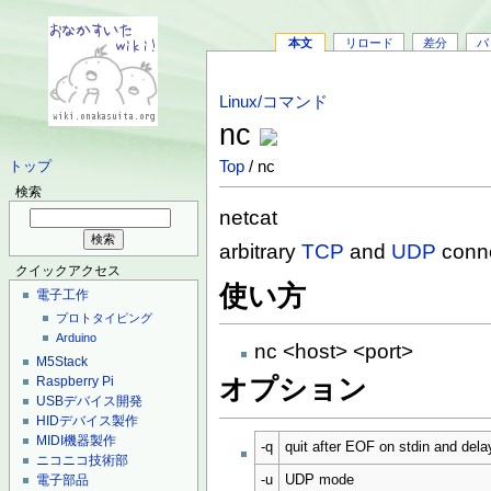
本文
リロード
差分
バ
Linux/コマンド
nc
Top
/ nc
トップ
検索
netcat
arbitrary
TCP
and
UDP
conne
クイックアクセス
使い方
電子工作
プロトタイピング
Arduino
nc <host> <port>
M5Stack
Raspberry Pi
オプション
USBデバイス開発
HIDデバイス製作
MIDI機器製作
-q
quit after EOF on stdin and dela
ニコニコ技術部
電子部品
-u
UDP mode