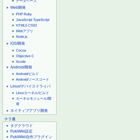
データベース
Web開発
PHP
Ruby
JavaScript
TypeScript
HTML5
CSS3
Webアプリ
Node.js
iOS/開発
Cocoa
Objective-C
Xcode
Android/開発
Android/ビルド
Android/ソースコード
Linux/デバイスドライバ
Linuxカーネル/ビルド
カーネルモジュール/開
発
ネイティブアプリ開発
チラ裏
タグクラウド
PukiWiki設定
PukiWiki/自作プラグイン