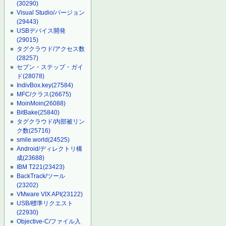
(30290)
Visual Studio/バージョン
(29443)
USBデバイス開発
(29015)
タグクラウド/アクセス数
(28257)
セブン・ステップ・ガイ
ド
(28078)
IndivBox.key
(27584)
MFC/クラス
(26675)
MoinMoin
(26088)
BitBake
(25840)
タグクラウド/内部被リン
ク数
(25716)
smile.world
(24525)
Android/ディレクトリ構
成
(23688)
IBM T221
(23423)
BackTrack/ツール
(23202)
VMware VIX API
(23122)
USB/標準リクエスト
(22930)
Objective-C/ファイル入