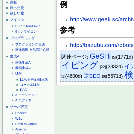
例
通販
買った物
欲しい物
http://www.geek.sc/arch
マイコン
ESP32
ARM
AVR
参考
8ピンマイコン
プログラミング
http://bazubu.com/robots
プログラミング言語
画像処理
自然言語処理
GeSHi
関連ページ:
(1771d
生成AI
[5]
イピング
画像生成AI
イ
(3332d)
[22]
動画生成AI
検
LLM
(4600d)
逆SEO
(5671d)
[1]
[0]
LLM/モデル/日本語
ローカルLLM
RAG
AIエージェント
AIエディタ
サーバ設定
Docker
WSL
CentOS
Ubuntu
Apache