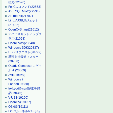
出力
(22596)
FeliCa/コマンド
(22553)
A5：SQL Mk-2
(22534)
ARToolKit
(21787)
Linux/USBガジェット
(21682)
OpenCvSharp
(21612)
デバイスセットアップク
ラス
(21098)
OpenCV/cv
(20840)
Windows SDK
(20837)
USB/リクエスト
(20799)
基礎文法最速マスター
(20768)
Quartz Composerにどっ
ぷり!
(20369)
AVR
(19969)
Windows 7
Loader
(19888)
tokkyo/買った物/電子部
品
(19445)
V-USB
(19160)
OpenCV
(19137)
OSx86
(19111)
Linuxカーネル/バージョ