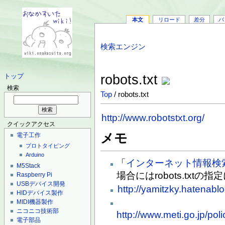
本文
リロード
差分
バ
検索エンジン
robots.txt
トップ
検索
Top
/ robots.txt
http://www.robotstxt.org/
クイックアクセス
メモ
電子工作
プロトタイピング
Arduino
「
インターネット情報検
M5Stack
場合にはrobots.txt
Raspberry Pi
USBデバイス開発
http://yamitzky.hatenab
HIDデバイス製作
MIDI機器製作
ニコニコ技術部
http://www.meti.go.jp/pol
電子部品