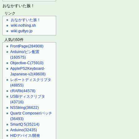
おなかすいた族！
リンク
おなかすいた族！
wiki.nothing.sh
wiki.guttyo.jp
人気の50件
FrontPage
(284908)
Arduino/ピン配置
(160575)
Objective-C
(75910)
ApplePS2Keyboard-
Japanese-v2
(49608)
レポートディスクリプタ
(48855)
cRARk
(44578)
USB/ディスクリプタ
(43716)
NSString
(36622)
Quartz Composer/パッチ
(36493)
SmartQ 5
(35214)
Arduino
(32435)
HIDデバイス/開発