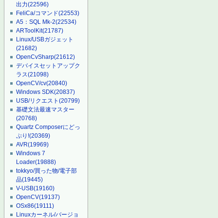
出力
(22596)
FeliCa/コマンド
(22553)
A5：SQL Mk-2
(22534)
ARToolKit
(21787)
Linux/USBガジェット
(21682)
OpenCvSharp
(21612)
デバイスセットアップク
ラス
(21098)
OpenCV/cv
(20840)
Windows SDK
(20837)
USB/リクエスト
(20799)
基礎文法最速マスター
(20768)
Quartz Composerにどっ
ぷり!
(20369)
AVR
(19969)
Windows 7
Loader
(19888)
tokkyo/買った物/電子部
品
(19445)
V-USB
(19160)
OpenCV
(19137)
OSx86
(19111)
Linuxカーネル/バージョ