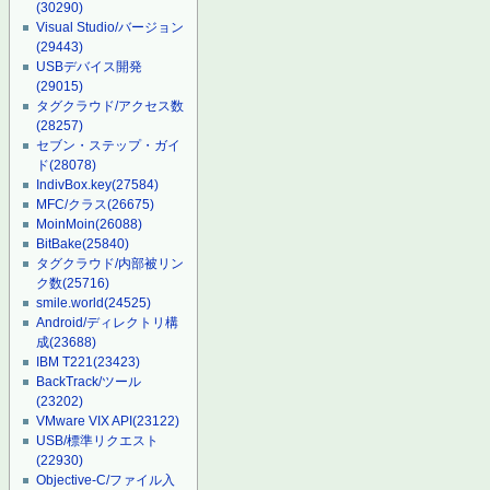
(30290)
Visual Studio/バージョン
(29443)
USBデバイス開発
(29015)
タグクラウド/アクセス数
(28257)
セブン・ステップ・ガイ
ド
(28078)
IndivBox.key
(27584)
MFC/クラス
(26675)
MoinMoin
(26088)
BitBake
(25840)
タグクラウド/内部被リン
ク数
(25716)
smile.world
(24525)
Android/ディレクトリ構
成
(23688)
IBM T221
(23423)
BackTrack/ツール
(23202)
VMware VIX API
(23122)
USB/標準リクエスト
(22930)
Objective-C/ファイル入