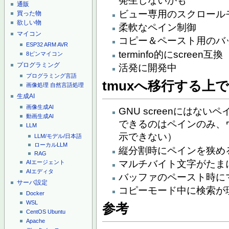
発生しないかも
通販
ビュー専用のスクロール
買った物
欲しい物
柔軟なペイン制御
マイコン
コピー＆ペースト用のバ
ESP32
ARM
AVR
terminfo的にscreen互換
8ピンマイコン
プログラミング
活発に開発中
プログラミング言語
tmuxへ移行する上
画像処理
自然言語処理
生成AI
画像生成AI
GNU screenにはな
動画生成AI
できるのはペインのみ、ウ
LLM
示できない）
LLM/モデル/日本語
ローカルLLM
縦分割時にペインを狭め
RAG
マルチバイト文字がたまに表
AIエージェント
AIエディタ
バッファのペースト時に
サーバ設定
コピーモード中に検索が
Docker
WSL
参考
CentOS
Ubuntu
Apache