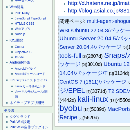
データベース
http://d.hatena.ne.jp/t
Web開発
http://blog.asial.co.jp/881
PHP
Ruby
JavaScript
TypeScript
関連ページ:
multi-agent-shogu
HTML5
CSS3
Webアプリ
WSL/Ubuntu 22.04.3/パッケ
Node.js
Ubuntu Server 20.04.5/
iOS/開発
Server 20.04.4/パッケージ
(
Cocoa
[0]
Objective-C
Snap
tools-full
(2807d)
[2]
Xcode
Android/開発
Ubuntu 
ッケージ
(3010d)
[0]
Android/ビルド
14.04/パッケージ/T
(3134d
[1]
Android/ソースコード
Linux/デバイスドライバ
CentOS 7 (1611)/パッケージ
[
Linuxカーネル/ビルド
ジ/EPEL
(3371d)
T2 SD
カーネルモジュール/開
[4]
発
kali-linux
(4442d)
(4550
[13]
ネイティブアプリ開発
byobu
MacPorts
(5089d)
[15]
チラ裏
Recipe
(5620d)
タグクラウド
[2]
PukiWiki設定
PukiWiki/自作プラグイン