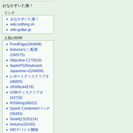
おなかすいた族！
リンク
おなかすいた族！
wiki.nothing.sh
wiki.guttyo.jp
人気の50件
FrontPage
(284908)
Arduino/ピン配置
(160575)
Objective-C
(75910)
ApplePS2Keyboard-
Japanese-v2
(49608)
レポートディスクリプタ
(48855)
cRARk
(44578)
USB/ディスクリプタ
(43716)
NSString
(36622)
Quartz Composer/パッチ
(36493)
SmartQ 5
(35214)
Arduino
(32435)
HIDデバイス/開発