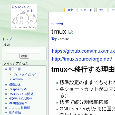
本文
リロード
差分
バ
screen
tmux
Top
/ tmux
トップ
検索
https://github.com/tmux/tmu
http://tmux.sourceforge.net/
クイックアクセス
tmuxへ移行する理
電子工作
プロトタイピング
Arduino
標準設定のままでもそれ
M5Stack
各ショートカットがコマ
Raspberry Pi
USBデバイス開発
る）
HIDデバイス製作
標準で縦分割機能搭載
MIDI機器製作
ニコニコ技術部
GNU screenがたま
電子部品