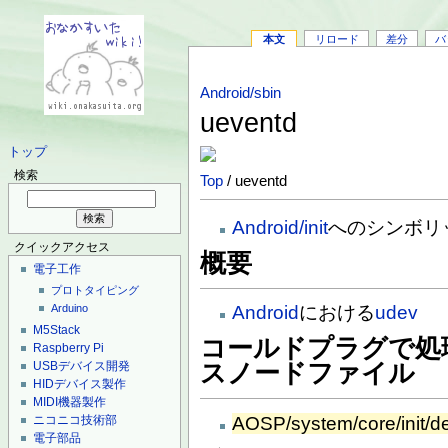
本文
リロード
差分
バ
Android/sbin
ueventd
トップ
検索
Top
/ ueventd
Android/init
へのシンボリ
クイックアクセス
概要
電子工作
プロトタイピング
Android
における
udev
Arduino
M5Stack
コールドプラグで処
Raspberry Pi
USBデバイス開発
スノードファイル
HIDデバイス製作
MIDI機器製作
AOSP/system/core/init/d
ニコニコ技術部
電子部品