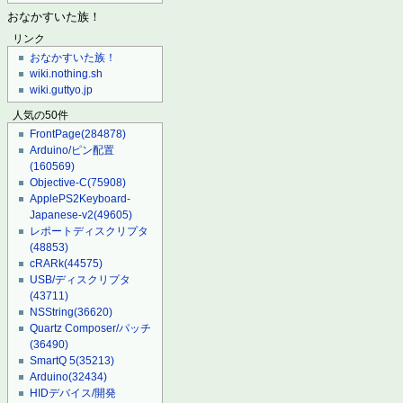
おなかすいた族！
リンク
おなかすいた族！
wiki.nothing.sh
wiki.guttyo.jp
人気の50件
FrontPage
(284878)
Arduino/ピン配置
(160569)
Objective-C
(75908)
ApplePS2Keyboard-
Japanese-v2
(49605)
レポートディスクリプタ
(48853)
cRARk
(44575)
USB/ディスクリプタ
(43711)
NSString
(36620)
Quartz Composer/パッチ
(36490)
SmartQ 5
(35213)
Arduino
(32434)
HIDデバイス/開発