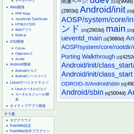
関連ページ:
(999d
データベース
[110]
Android/init
Web開発
(2903d)
[39]
PHP
Ruby
AOSP/system/core/init
JavaScript
TypeScript
HTML5
CSS3
ンド
main
(2903d)
Webアプリ
[25]
[25]
Node.js
ueventd_main
An
(3880d)
[3]
iOS/開発
AOSP/system/core/rootdir/
Cocoa
Objective-C
Porting Walkthrough
(4252
[2]
Xcode
Android/init/class_start
Android/開発
Android/ビルド
Android/init/class_start
Android/ソースコード
Linux/デバイスドライバ
ODROID-X/Android/sbin
(49
[0]
Linuxカーネル/ビルド
Android/sbin
A
(5004d)
[8]
カーネルモジュール/開
発
ネイティブアプリ開発
チラ裏
タグクラウド
PukiWiki設定
PukiWiki/自作プラグイン