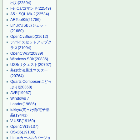
出力
(22594)
FeliCa/コマンド
(22549)
A5：SQL Mk-2
(22534)
ARToolKit
(21786)
Linux/USBガジェット
(21680)
OpenCvSharp
(21612)
デバイスセットアップク
ラス
(21094)
OpenCV/cv
(20839)
Windows SDK
(20836)
USB/リクエスト
(20797)
基礎文法最速マスター
(20764)
Quartz Composerにどっ
ぷり!
(20368)
AVR
(19967)
Windows 7
Loader
(19886)
tokkyo/買った物/電子部
品
(19443)
V-USB
(19160)
OpenCV
(19137)
OSx86
(19108)
Linuxカーネル/バージョ