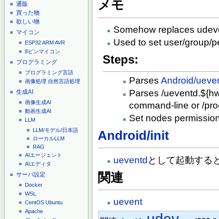
メモ
通販
買った物
欲しい物
Somehow replaces udevd
マイコン
Used to set user/group/p
ESP32
ARM
AVR
8ピンマイコン
Steps:
プログラミング
プログラミング言語
Parses
Android/ueven
画像処理
自然言語処理
Parses /ueventd.${h
生成AI
画像生成AI
command-line or /pro
動画生成AI
Set nodes permission
LLM
LLM/モデル/日本語
Android/init
ローカルLLM
RAG
AIエージェント
ueventd
として起動する
AIエディタ
関連
サーバ設定
Docker
WSL
uevent
CentOS
Ubuntu
Apache
udev