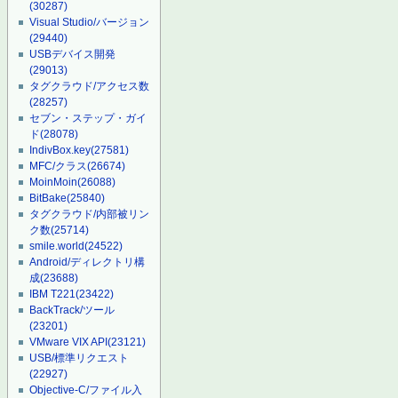
(30287)
Visual Studio/バージョン
(29440)
USBデバイス開発
(29013)
タグクラウド/アクセス数
(28257)
セブン・ステップ・ガイ
ド
(28078)
IndivBox.key
(27581)
MFC/クラス
(26674)
MoinMoin
(26088)
BitBake
(25840)
タグクラウド/内部被リン
ク数
(25714)
smile.world
(24522)
Android/ディレクトリ構
成
(23688)
IBM T221
(23422)
BackTrack/ツール
(23201)
VMware VIX API
(23121)
USB/標準リクエスト
(22927)
Objective-C/ファイル入