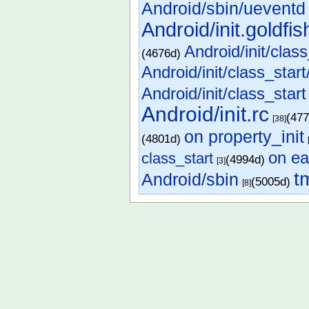
Android/sbin/ueventd
Android/init.goldfis
Android/init/clas
(4676d)
Android/init/class_start
Android/init/class_start
Android/init.rc
(47
[38]
on property_init
(4801d)
on ear
class_start
(4994d)
[3]
t
Android/sbin
(5005d)
[8]