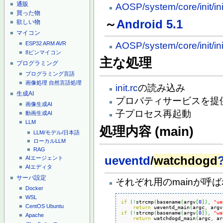
通販
AOSP/system/core/init/ini
買った物
～
Android 5.1
欲しい物
マイコン
AOSP/system/core/init/ini
ESP32
ARM
AVR
8ピンマイコン
主な処理
プログラミング
プログラミング言語
画像処理
自然言語処理
init.rc
の読み込み
生成AI
プロパティサービスを提
画像生成AI
子プロセス再起動
動画生成AI
LLM
処理内容 (main)
LLM/モデル/日本語
ローカルLLM
RAG
ueventd
/
watchdogd
AIエージェント
AIエディタ
サーバ設定
それぞれ用のmainが呼
Docker
WSL
if
(
!
strcmp
(
basename
(
argv
[
0
]
)
,
"ue
CentOS
Ubuntu
return
 ueventd_main
(
argc
,
 argv
if
(
!
strcmp
(
basename
(
argv
[
0
]
)
,
"wa
Apache
return
 watchdogd_main
(
argc
,
 ar