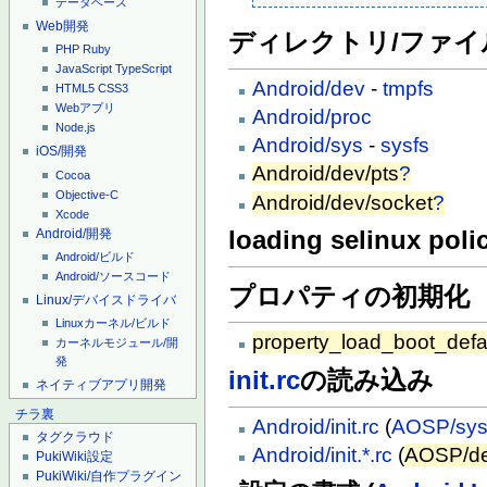
データベース
Web開発
ディレクトリ/ファイ
PHP
Ruby
JavaScript
TypeScript
Android/dev
-
tmpfs
HTML5
CSS3
Webアプリ
Android/proc
Node.js
Android/sys
-
sysfs
iOS/開発
Android/dev/pts
?
Cocoa
Objective-C
Android/dev/socket
?
Xcode
loading selinux poli
Android/開発
Android/ビルド
Android/ソースコード
プロパティの初期化
Linux/デバイスドライバ
Linuxカーネル/ビルド
property_load_boot_defa
カーネルモジュール/開
発
init.rc
の読み込み
ネイティブアプリ開発
チラ裏
Android/init.rc
(
AOSP/syste
タグクラウド
Android/init.*.rc
(
AOSP/de
PukiWiki設定
PukiWiki/自作プラグイン