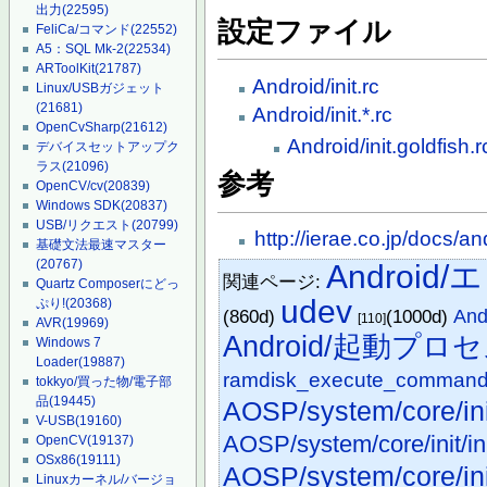
出力
(22595)
設定ファイル
FeliCa/コマンド
(22552)
A5：SQL Mk-2
(22534)
ARToolKit
(21787)
Android/init.rc
Linux/USBガジェット
(21681)
Android/init.*.rc
OpenCvSharp
(21612)
Android/init.goldfish.r
デバイスセットアップク
ラス
(21096)
参考
OpenCV/cv
(20839)
Windows SDK
(20837)
USB/リクエスト
(20799)
http://ierae.co.jp/docs/a
基礎文法最速マスター
(20767)
Androi
関連ページ:
Quartz Composerにどっ
udev
ぷり!
(20368)
(860d)
(1000d)
An
[110]
AVR
(19969)
Android/起動プロ
Windows 7
Loader
(19887)
ramdisk_execute_comman
tokkyo/買った物/電子部
品
(19445)
AOSP/system/core/ini
V-USB
(19160)
AOSP/system/core/init/in
OpenCV
(19137)
OSx86
(19111)
AOSP/system/core/init
Linuxカーネル/バージョ