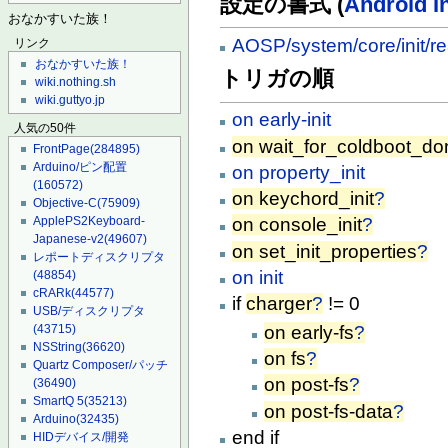
設定の書式 (
Android I
おなかすいた族！
AOSP/system/core/init/r
リンク
おなかすいた族！
トリガの順
wiki.nothing.sh
wiki.guttyo.jp
on early-init
人気の50件
on wait_for_coldboot_do
FrontPage
(284895)
Arduino/ピン配置
on property_init
(160572)
on keychord_init
?
Objective-C
(75909)
ApplePS2Keyboard-
on console_init
?
Japanese-v2
(49607)
on set_init_properties
?
レポートディスクリプタ
on init
(48854)
cRARk
(44577)
if
charger
?
!= 0
USB/ディスクリプタ
on early-fs
?
(43715)
NSString
(36620)
on fs
?
Quartz Composer/パッチ
on post-fs
?
(36490)
SmartQ 5
(35213)
on post-fs-data
?
Arduino
(32435)
end if
HIDデバイス/開発