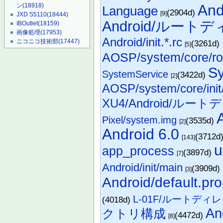
An
ン
(18918)
Language
(2904d)
[9]
JXD S5110
(18444)
Android/ルー
IBOutlet
(18159)
画像処理
(17953)
Android/init.*.rc
ニコニコ技術部
(17447)
(3261d)
[5]
AOSP/system/core/root
S
SystemService
(3422d)
[2]
AOSP/system/core/init
XU4/Android/ル
Pixel/system.img
(3535d)
[2]
Android 6.0
(3712d
[143]
u
app_process
(3897d)
[7]
Android/init/main
(3909d)
[3]
Android/default.pr
L-01F/ルートディ
(4018d)
An
クトリ構成
(4472d)
[8]