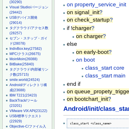
(30290)
on property_service_init
Visual Studio/バージョン
on signal_init
?
(29442)
USBデバイス開発
on check_startup
?
(29014)
if !
charger
?
タグクラウド/アクセス数
(28257)
on charger
?
セブン・ステップ・ガイ
else
ド
(28078)
IndivBox.key
(27582)
on early-boot
?
MFC/クラス
(26675)
on boot
MoinMoin
(26088)
BitBake
(25840)
class_start
core
タグクラウド/内部被リン
class_start
main
ク数
(25715)
smile.world
(24524)
end if
Android/ディレクトリ構
成
(23688)
on queue_propety_trigge
IBM T221
(23423)
on bootchart_init
?
BackTrack/ツール
(23201)
Android/init/class_sta
VMware VIX API
(23122)
USB/標準リクエスト
(22929)
class_start <class_name>
Objective-C/ファイル入