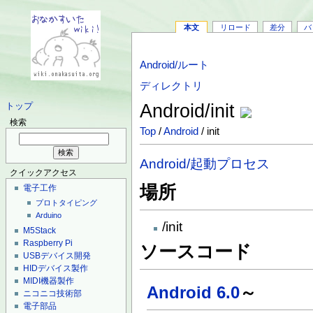
本文
リロード
差分
バ
Android/ルート
ディレクトリ
Android/init
トップ
検索
Top
/
Android
/ init
Android/起動プロセス
クイックアクセス
場所
電子工作
プロトタイピング
Arduino
/init
M5Stack
Raspberry Pi
ソースコード
USBデバイス開発
HIDデバイス製作
MIDI機器製作
Android 6.0
～
ニコニコ技術部
電子部品