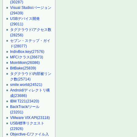
(30287)
Visual Studio/バージョン
(29439)
USBデバイス開発
(29011)
タグクラウド/アクセス数
(28256)
セブン・ステップ・ガイ
ド
(28077)
IndivBox.key
(27576)
MFC/クラス
(26673)
MoinMoin
(26086)
BitBake
(25839)
タグクラウド/内部被リン
ク数
(25714)
smile.world
(24521)
Android/ディレクトリ構
成
(23686)
IBM T221
(23420)
BackTrack/ツール
(23201)
VMware VIX API
(23118)
USB/標準リクエスト
(22926)
Objective-C/ファイル入