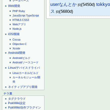
データベース
tokky
userなんとか
(5450d)
[0]
Web開発
ス
(5680d)
PHP
Ruby
[0]
JavaScript
TypeScript
HTML5
CSS3
Webアプリ
Node.js
iOS/開発
Cocoa
Objective-C
Xcode
Android/開発
Android/ビルド
Android/ソースコード
Linux/デバイスドライバ
Linuxカーネル/ビルド
カーネルモジュール/開
発
ネイティブアプリ開発
チラ裏
タグクラウド
PukiWiki設定
PukiWiki/自作プラグイン