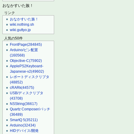
おなかすいた族！
リンク
おなかすいた族！
wiki.nothing.sh
wiki.guttyo.jp
人気の50件
FrontPage
(284845)
Arduino/ピン配置
(160568)
Objective-C
(75902)
ApplePS2Keyboard-
Japanese-v2
(49602)
レポートディスクリプタ
(48852)
cRARk
(44575)
USB/ディスクリプタ
(43708)
NSString
(36617)
Quartz Composer/パッチ
(36489)
SmartQ 5
(35211)
Arduino
(32434)
HIDデバイス/開発