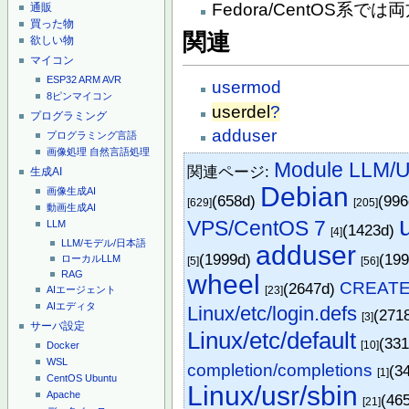
Fedora/CentOS系
通販
買った物
関連
欲しい物
マイコン
ESP32
ARM
AVR
usermod
8ピンマイコン
userdel
?
プログラミング
adduser
プログラミング言語
画像処理
自然言語処理
Module LLM/U
関連ページ:
生成AI
Debian
画像生成AI
(658d)
(99
[629]
[205]
動画生成AI
VPS/CentOS 7
LLM
(1423d)
[4]
LLM/モデル/日本語
adduser
(1999d)
(19
ローカルLLM
[5]
[56]
RAG
wheel
CREAT
(2647d)
[23]
AIエージェント
AIエディタ
Linux/etc/login.defs
(271
[3]
サーバ設定
Linux/etc/default
(33
[10]
Docker
WSL
completion/completions
(3
[1]
CentOS
Ubuntu
Linux/usr/sbin
Apache
(46
[21]