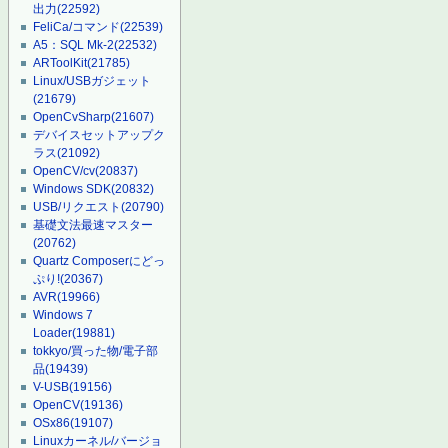
出力
(22592)
FeliCa/コマンド
(22539)
A5：SQL Mk-2
(22532)
ARToolKit
(21785)
Linux/USBガジェット
(21679)
OpenCvSharp
(21607)
デバイスセットアップク
ラス
(21092)
OpenCV/cv
(20837)
Windows SDK
(20832)
USB/リクエスト
(20790)
基礎文法最速マスター
(20762)
Quartz Composerにどっ
ぷり!
(20367)
AVR
(19966)
Windows 7
Loader
(19881)
tokkyo/買った物/電子部
品
(19439)
V-USB
(19156)
OpenCV
(19136)
OSx86
(19107)
Linuxカーネル/バージョ