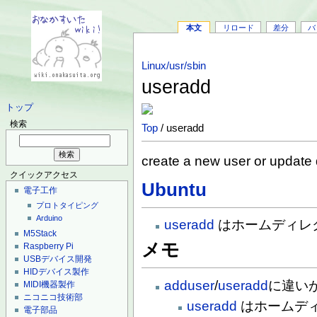
本文
リロード
差分
バ
Linux/usr/sbin
useradd
トップ
検索
Top
/ useradd
create a new user or update 
クイックアクセス
Ubuntu
電子工作
プロトタイピング
Arduino
useradd
はホームディレ
M5Stack
メモ
Raspberry Pi
USBデバイス開発
HIDデバイス製作
adduser
/
useradd
に違い
MIDI機器製作
ニコニコ技術部
useradd
はホームデ
電子部品