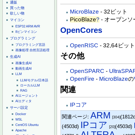
通販
買った物
MicroBlaze
- 32ビット
欲しい物
PicoBlaze
?
- オーブン
マイコン
ESP32
ARM
AVR
OpenCores
8ピンマイコン
プログラミング
OpenRISC
- 32,64ビッ
プログラミング言語
画像処理
自然言語処理
その他
生成AI
画像生成AI
動画生成AI
OpenSPARC
-
UltraSPA
LLM
OpenFire
-
MicroBlaze
の
LLM/モデル/日本語
ローカルLLM
関連
RAG
AIエージェント
AIエディタ
IPコア
サーバ設定
ARM
Docker
関連ページ:
(1812
[304]
WSL
IPコア
CentOS
Ubuntu
(4503d)
(4503d)
[20]
Apache
ALTERA