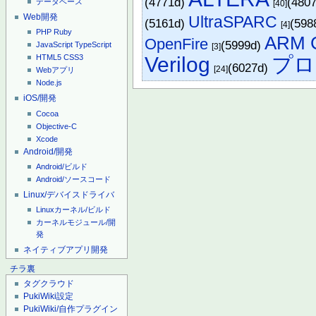
(4771d)
(480
データベース
[40]
Web開発
UltraSPARC
(5161d)
(598
[4]
PHP
Ruby
ARM C
OpenFire
(5999d)
JavaScript
TypeScript
[3]
Verilog
プロ
HTML5
CSS3
(6027d)
[24]
Webアプリ
Node.js
iOS/開発
Cocoa
Objective-C
Xcode
Android/開発
Android/ビルド
Android/ソースコード
Linux/デバイスドライバ
Linuxカーネル/ビルド
カーネルモジュール/開
発
ネイティブアプリ開発
チラ裏
タグクラウド
PukiWiki設定
PukiWiki/自作プラグイン