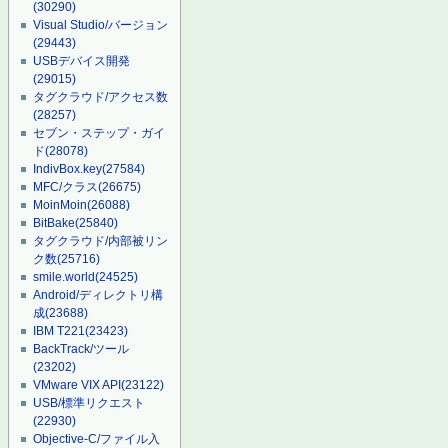
(30290)
Visual Studio/バージョン
(29443)
USBデバイス開発
(29015)
タグクラウド/アクセス数
(28257)
セブン・ステップ・ガイ
ド
(28078)
IndivBox.key
(27584)
MFC/クラス
(26675)
MoinMoin
(26088)
BitBake
(25840)
タグクラウド/内部被リン
ク数
(25716)
smile.world
(24525)
Android/ディレクトリ構
成
(23688)
IBM T221
(23423)
BackTrack/ツール
(23202)
VMware VIX API
(23122)
USB/標準リクエスト
(22930)
Objective-C/ファイル入