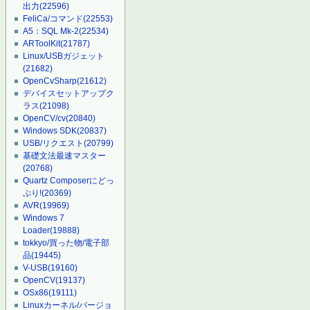
出力
(22596)
FeliCa/コマンド
(22553)
A5：SQL Mk-2
(22534)
ARToolKit
(21787)
Linux/USBガジェット
(21682)
OpenCvSharp
(21612)
デバイスセットアップク
ラス
(21098)
OpenCV/cv
(20840)
Windows SDK
(20837)
USB/リクエスト
(20799)
基礎文法最速マスター
(20768)
Quartz Composerにどっ
ぷり!
(20369)
AVR
(19969)
Windows 7
Loader
(19888)
tokkyo/買った物/電子部
品
(19445)
V-USB
(19160)
OpenCV
(19137)
OSx86
(19111)
Linuxカーネル/バージョ