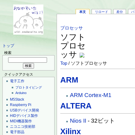
本文
リロード
差分
バ
プロセッサ
ソフト
プロセ
トップ
ッサ
検索
Top
/ ソフトプロセッサ
クイックアクセス
ARM
電子工作
プロトタイピング
Arduino
ARM Cortex-M1
M5Stack
ALTERA
Raspberry Pi
USBデバイス開発
HIDデバイス製作
Nios II
- 32ビット
MIDI機器製作
ニコニコ技術部
Xilinx
電子部品