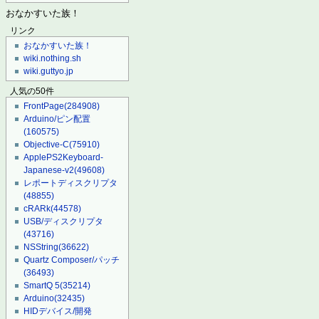
おなかすいた族！
リンク
おなかすいた族！
wiki.nothing.sh
wiki.guttyo.jp
人気の50件
FrontPage
(284908)
Arduino/ピン配置
(160575)
Objective-C
(75910)
ApplePS2Keyboard-
Japanese-v2
(49608)
レポートディスクリプタ
(48855)
cRARk
(44578)
USB/ディスクリプタ
(43716)
NSString
(36622)
Quartz Composer/パッチ
(36493)
SmartQ 5
(35214)
Arduino
(32435)
HIDデバイス/開発