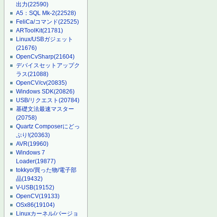
出力
(22590)
A5：SQL Mk-2
(22528)
FeliCa/コマンド
(22525)
ARToolKit
(21781)
Linux/USBガジェット
(21676)
OpenCvSharp
(21604)
デバイスセットアップク
ラス
(21088)
OpenCV/cv
(20835)
Windows SDK
(20826)
USB/リクエスト
(20784)
基礎文法最速マスター
(20758)
Quartz Composerにどっ
ぷり!
(20363)
AVR
(19960)
Windows 7
Loader
(19877)
tokkyo/買った物/電子部
品
(19432)
V-USB
(19152)
OpenCV
(19133)
OSx86
(19104)
Linuxカーネル/バージョ