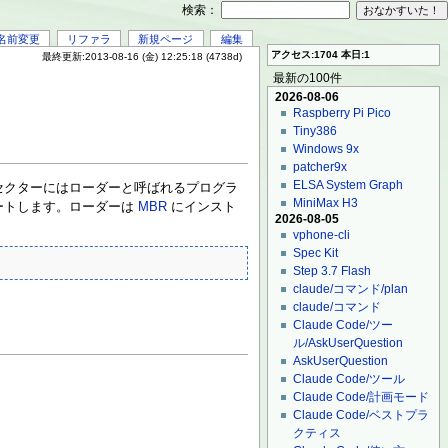
検索：
名前変更
リファラ
新規ページ
編集
アクセス:1704 本日:1
最終更新:2013-08-16 (金) 12:25:18 (4738d)
最新の100件
2026-08-06
Raspberry Pi Pico
Tiny386
Windows 9x
patcher9x
ELSA System Graph
のセクターにはローダーと呼ばれるプログラ
MiniMax H3
ートします。ローダーは
MBR
にインスト
2026-08-05
vphone-cli
Spec Kit
Step 3.7 Flash
claude/コマンド/plan
claude/コマンド
Claude Code/ツー
ル/AskUserQuestion
AskUserQuestion
Claude Code/ツール
Claude Code/計画モード
Claude Code/ベストプラ
クティス