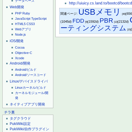
データベース
http://uiuicy.cs.land.to/bootcd/bootc
Web開発
USBメモリ
PHP
Ruby
関連ページ:
(65
[46]
PBR
JavaScript
TypeScript
FDD
(1045d)
(1592d)
(2132d)
[9]
[12]
HTML5
CSS3
ーティングシステム
Webアプリ
[15]
Node.js
iOS/開発
Cocoa
Objective-C
Xcode
Android/開発
Android/ビルド
Android/ソースコード
Linux/デバイスドライバ
Linuxカーネル/ビルド
カーネルモジュール/開
発
ネイティブアプリ開発
チラ裏
タグクラウド
PukiWiki設定
PukiWiki/自作プラグイン