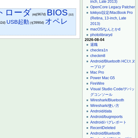
inch, Late 2013)
OpenCore Legacy Patcher
トローダ
BIOS
tokkyo/設定/MacBook Pro
(967d)
[68]
[112]
(Retina, 13-inch, Late
オペレ
USB起動
42d)
(3990d)
[7]
2013)
macOS/なんとかd
photolibraryd
2026-08-04
退職
checkra1n
checkm8
Android/Bluetooth HCIスヌ
ープログ
Mac Pro
Power Mac G5
FireWire
Visual Studio Code/デバッ
グコンソール
Wireshark/Bluetooth
Wireshark/使い方
Android/data
Android/bugreports
Android/バグレポート
RecentDeleted
Android/Bluetooth