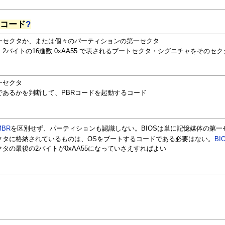
レコード
?
一セクタか、または個々のパーティションの第一セクタ
2バイトの16進数 0xAA55 で表されるブートセクタ・シグニチャをそのセ
一セクタ
であるかを判断して、PBRコードを起動するコード
MBR
を区別せず、パーティションも認識しない。BIOSは単に記憶媒体の第
クタに格納されているものは、OSをブートするコードである必要はない。
BI
タの最後の2バイトが0xAA55になっていさえすればよい