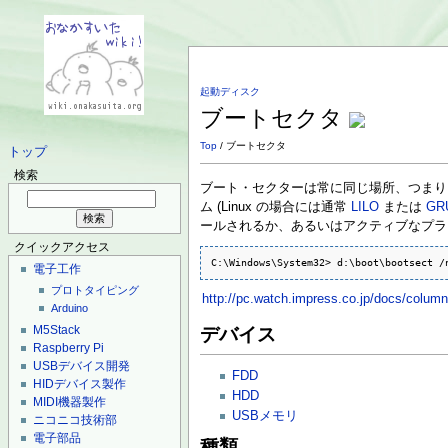
起動ディスク
ブートセクタ
Top
/ ブートセクタ
トップ
検索
ブート・セクターは常に同じ場所、つまりブ
ム (Linux の場合には通常
LILO
または
GR
ールされるか、あるいはアクティブなプラ
クイックアクセス
C:\Windows\System32> d:\boot\bootsect /
電子工作
プロトタイピング
http://pc.watch.impress.co.jp/docs/colu
Arduino
M5Stack
デバイス
Raspberry Pi
USBデバイス開発
FDD
HIDデバイス製作
HDD
MIDI機器製作
USBメモリ
ニコニコ技術部
電子部品
種類