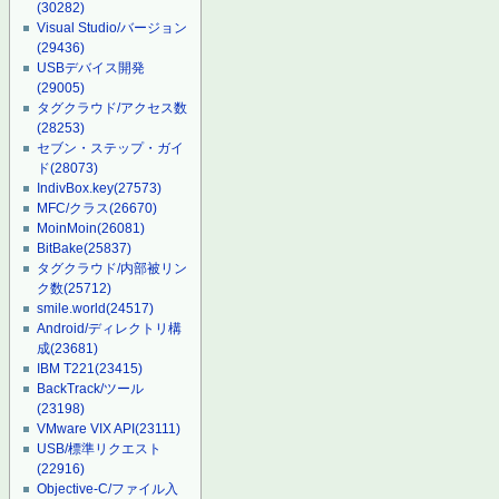
(30282)
Visual Studio/バージョン
(29436)
USBデバイス開発
(29005)
タグクラウド/アクセス数
(28253)
セブン・ステップ・ガイ
ド
(28073)
IndivBox.key
(27573)
MFC/クラス
(26670)
MoinMoin
(26081)
BitBake
(25837)
タグクラウド/内部被リン
ク数
(25712)
smile.world
(24517)
Android/ディレクトリ構
成
(23681)
IBM T221
(23415)
BackTrack/ツール
(23198)
VMware VIX API
(23111)
USB/標準リクエスト
(22916)
Objective-C/ファイル入