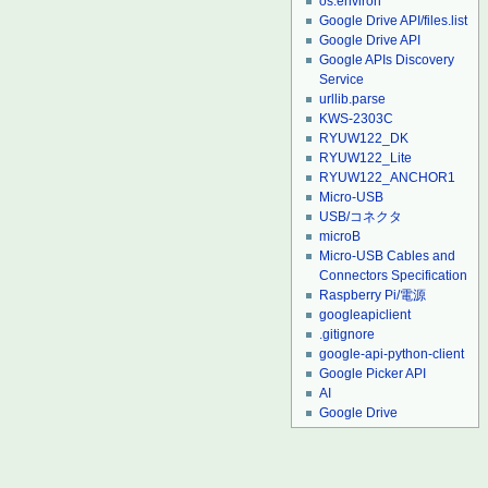
os.environ
Google Drive API/files.list
Google Drive API
Google APIs Discovery
Service
urllib.parse
KWS-2303C
RYUW122_DK
RYUW122_Lite
RYUW122_ANCHOR1
Micro-USB
USB/コネクタ
microB
Micro-USB Cables and
Connectors Specification
Raspberry Pi/電源
googleapiclient
.gitignore
google-api-python-client
Google Picker API
AI
Google Drive