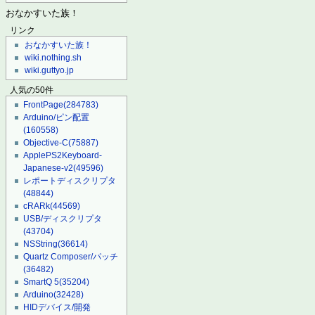
おなかすいた族！
リンク
おなかすいた族！
wiki.nothing.sh
wiki.guttyo.jp
人気の50件
FrontPage
(284783)
Arduino/ピン配置
(160558)
Objective-C
(75887)
ApplePS2Keyboard-
Japanese-v2
(49596)
レポートディスクリプタ
(48844)
cRARk
(44569)
USB/ディスクリプタ
(43704)
NSString
(36614)
Quartz Composer/パッチ
(36482)
SmartQ 5
(35204)
Arduino
(32428)
HIDデバイス/開発