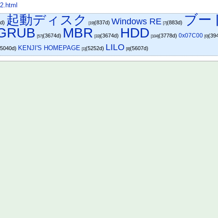
d2.html
起動ディスク
ブー
Windows RE
6d)
(837d)
(883d)
[19]
[7]
GRUB
MBR
HDD
0x07C00
(3674d)
(3674d)
(3778d)
(39
[57]
[33]
[104]
[0]
LILO
KENJI'S HOMEPAGE
(5040d)
(5252d)
(5607d)
[1]
[8]