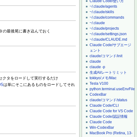
Claude Code/使い方
~/.claude/agents
~/.claude/skills
~/.claude/commands
~/.claude
~/.claude/projects
クタの最後尾に書き込んでおく
~/.claude/settings.json
~/.claude/CLAUDE.md
Claude Code/サブエージ
ェント
claude/コマンド/init
claude
claude -p
生成AI/レートリミット
tokkyo/メモ/Mac
一セクタをロードして実行するだけ
Tesla V100
OS
は単にそこにあるものをロードしてそれ
python.terminal.useEnvFile
CodexBar
claude/コマンド/status
Claude Code/CLI
Claude Code for VS Code
Claude Code/認証情報
Claude Code
Win-CodexBar
MacBook Pro (Retina, 13-