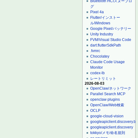
Bluetooth HCIスヌープロ
グ
Pixel 4a
Flutter/インストー
ル/Windows
Google Pixel/バッテリー
Unity Industry
FVM/Visual Studio Code
dart.flutterSdkPath
.fvmrc
Chocolatey
Claude Code Usage
Monitor
codex-lb
レートリミット
2026-08-03
OpenClaw/ネットワーク
Parallel Search MCP
openclaw plugins
OpenClaw/Web検索
OCLP
google-cloud-vision
googleapiclient.discovery.bu
googleapiclient.discovery
tokkyo/メモ/命名規則