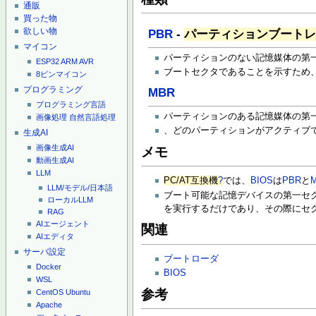
通販
買った物
欲しい物
PBR
-
パーティションブート
マイコン
パーティションのない記憶媒体の第
ESP32
ARM
AVR
ブートセクタであることを示すため、
8ピンマイコン
プログラミング
MBR
プログラミング言語
パーティションのある記憶媒体の第
画像処理
自然言語処理
、どのパーティションがアクティブ
生成AI
画像生成AI
メモ
動画生成AI
LLM
PC/AT互換機
?
では、
BIOS
は
PBR
と
LLM/モデル/日本語
ブート可能な記憶デバイスの第一セ
ローカルLLM
を実行するだけであり、その際にセク
RAG
AIエージェント
関連
AIエディタ
サーバ設定
ブートローダ
Docker
BIOS
WSL
参考
CentOS
Ubuntu
Apache