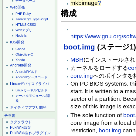
データベース
mkbimage
?
Web開発
構成
PHP
Ruby
JavaScript
TypeScript
HTML5
CSS3
Webアプリ
https://www.gnu.org/sof
Node.js
iOS/開発
boot.img
(ステージ1
Cocoa
Objective-C
MBR
にインストールされ
Xcode
Android/開発
カーネルをロードする
co
Android/ビルド
core.img
へのポインタを
Android/ソースコード
On PC BIOS systems, this 
Linux/デバイスドライバ
start. It is written to a ma
Linuxカーネル/ビルド
カーネルモジュール/開
sector of a partition. Be
発
size of this image is exac
ネイティブアプリ開発
The sole function of
boot
チラ裏
core image from a local d
タグクラウド
PukiWiki設定
restriction,
boot.img
canno
PukiWiki/自作プラグイン