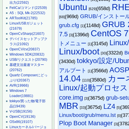
出力
(22592)
Ubuntu
RHE
(658d)
FeliCa/コマンド
(22539)
[629]
A5：SQL Mk-2
(22532)
GRUB/インストー
(969d)
[68]
ARToolKit
(21785)
GRUB 
Linux/USBガジェット
grub.cfg
(1148d)
[1]
(21679)
CentOS 7
7.5
(1396d)
OpenCvSharp
(21607)
[3]
デバイスセットアップク
Linux/
トメニュー
(3145d)
[1]
ラス
(21092)
Linux/boot
OpenCV/cv
(20837)
(3322d)
B
[30]
Windows SDK
(20832)
tokkyo/設定/Ubun
USB/リクエスト
(20790)
(3430d)
基礎文法最速マスター
AOSP/
アルブート
(3566d)
(20762)
[1]
Quartz Composerにどっ
14.04
カー
(3580d)
[110]
ぷり!
(20367)
Linux/起動プロセス
AVR
(19966)
Windows 7
core.img
Loader
(19881)
grub-set
(3675d)
[3]
tokkyo/買った物/電子部
MBR
LZ4
(3675d)
(36
品
(19439)
[33]
[5]
V-USB
(19156)
Linux/boot/grub/menu.lst
(37
[0]
OpenCV
(19136)
Plop Boot Manager
OSx86
(19107)
(378
[3]
Linuxカーネル/バージョ