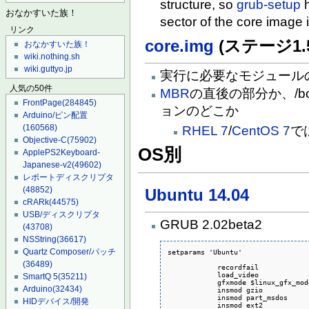
structure, so
grub-setup
h
おなかすいた族！
sector of the core image 
リンク
core.img
(ステージ1.5
おなかすいた族！
wiki.nothing.sh
wiki.guttyo.jp
実行に必要なモジュール
人気の50件
MBR
の直後の部分か、/b
FrontPage
(284845)
ョンのどこか
Arduino/ピン配置
(160568)
RHEL 7
/
CentOS 7
で
Objective-C
(75902)
OS別
ApplePS2Keyboard-
Japanese-v2
(49602)
レポートディスクリプタ
(48852)
Ubuntu 14.04
cRARk
(44575)
USB/ディスクリプタ
GRUB 2.02beta2
(43708)
NSString
(36617)
Quartz Composer/パッチ
setparams 'Ubuntu'

(36489)
            recordfail

            load_video

SmartQ 5
(35211)
            gfxmode $linux_gfx_mode
Arduino
(32434)
            insmod gzio

            insmod part_msdos

HIDデバイス/開発
            insmod ext2
