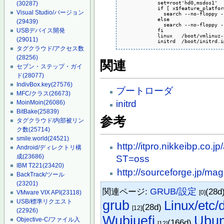
            set=root'hd0,msdos1'

(30287)
            if [ x$feature_platfor
Visual Studio/バージョン
              search --no-floppy -
            else

(29439)
              search --no-floppy -
            fi

USBデバイス開発
            linux   /boot/vmlinuz-
(29011)
            initrd  /boot/initrd.i
タグクラウド/アクセス数
(28256)
関連
セブン・ステップ・ガイ
ド
(28077)
IndivBox.key
(27576)
ブートローダ
MFC/クラス
(26673)
initrd
MoinMoin
(26086)
BitBake
(25839)
参考
タグクラウド/内部被リン
ク数
(25714)
smile.world
(24521)
http://itpro.nikkeibp.co
Android/ディレクトリ構
成
(23686)
ST=oss
IBM T221
(23420)
http://sourceforge.jp/m
BackTrack/ツール
(23201)
関連ページ:
GRUB/設定
(28d
[0]
VMware VIX API
(23118)
grub
Linux/etc/
USB/標準リクエスト
(28d)
[12]
(22926)
Ubu
Wubiuefi
Objective-C/ファイル入
(166d)
[12]