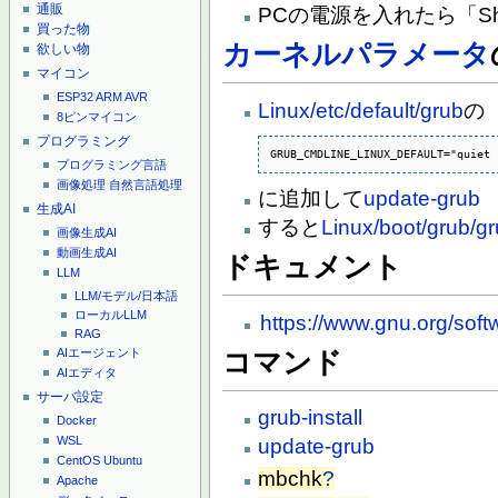
通販
PCの電源を入れたら「S
買った物
カーネルパラメータ
欲しい物
マイコン
ESP32
ARM
AVR
Linux/etc/default/grub
の
8ピンマイコン
プログラミング
GRUB_CMDLINE_LINUX_DEFAULT="quiet 
プログラミング言語
画像処理
自然言語処理
に追加して
update-grub
生成AI
すると
Linux/boot/grub/gr
画像生成AI
動画生成AI
ドキュメント
LLM
LLM/モデル/日本語
ローカルLLM
https://www.gnu.org/soft
RAG
AIエージェント
コマンド
AIエディタ
サーバ設定
grub-install
Docker
WSL
update-grub
CentOS
Ubuntu
mbchk
?
Apache