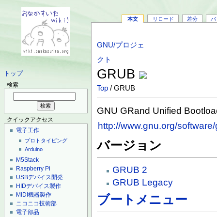
本文
リロード
差分
バ
GNU/プロジェ
クト
GRUB
トップ
検索
Top
/ GRUB
GNU GRand Unified Bootloa
クイックアクセス
http://www.gnu.org/software/
電子工作
プロトタイピング
バージョン
Arduino
M5Stack
GRUB 2
Raspberry Pi
USBデバイス開発
GRUB Legacy
HIDデバイス製作
MIDI機器製作
ブートメニュー
ニコニコ技術部
電子部品