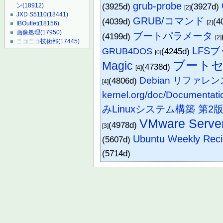
grub-probe
(3925d)
(3927d)
ン
(18912)
[2]
JXD S5110
(18441)
GRUB/コマンド
(4039d)
(4
[2]
IBOutlet
(18156)
画像処理
(17950)
ブートパラメータ
(4199d)
[2]
ニコニコ技術部
(17445)
LFSブ
GRUB4DOS
(4245d)
[0]
ブート
Magic
(4738d)
[4]
Debian リファレン
(4806d)
[4]
kernel.org/doc/Documentat
みLinuxシステム構築 第2
VMware Serve
(4978d)
[3]
Ubuntu Weekly Rec
(5607d)
(5714d)