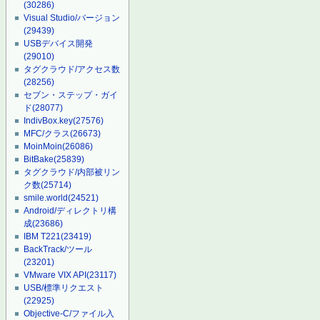
(30286)
Visual Studio/バージョン
(29439)
USBデバイス開発
(29010)
タグクラウド/アクセス数
(28256)
セブン・ステップ・ガイ
ド
(28077)
IndivBox.key
(27576)
MFC/クラス
(26673)
MoinMoin
(26086)
BitBake
(25839)
タグクラウド/内部被リン
ク数
(25714)
smile.world
(24521)
Android/ディレクトリ構
成
(23686)
IBM T221
(23419)
BackTrack/ツール
(23201)
VMware VIX API
(23117)
USB/標準リクエスト
(22925)
Objective-C/ファイル入