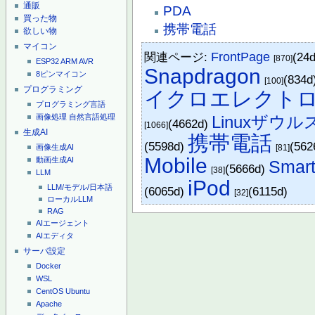
通販
PDA
買った物
携帯電話
欲しい物
マイコン
関連ページ:
FrontPage
(24
[870]
ESP32
ARM
AVR
Snapdragon
8ピンマイコン
(834d
[100]
プログラミング
イクロエレクト
プログラミング言語
画像処理
自然言語処理
Linuxザウル
(4662d)
[1066]
生成AI
携帯電話
(5598d)
(562
画像生成AI
[81]
Mobile
動画生成AI
Smar
(5666d)
[38]
LLM
iPod
LLM/モデル/日本語
(6065d)
(6115d)
[32]
ローカルLLM
RAG
AIエージェント
AIエディタ
サーバ設定
Docker
WSL
CentOS
Ubuntu
Apache