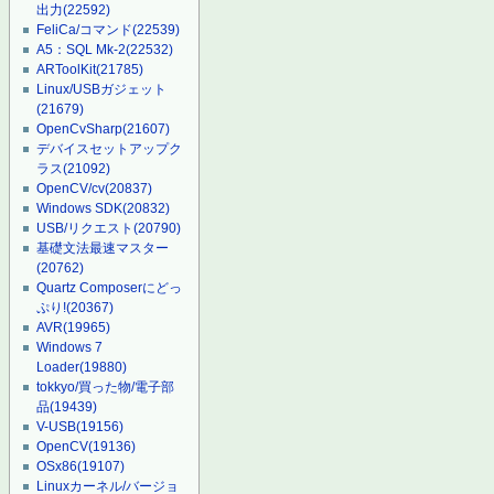
出力
(22592)
FeliCa/コマンド
(22539)
A5：SQL Mk-2
(22532)
ARToolKit
(21785)
Linux/USBガジェット
(21679)
OpenCvSharp
(21607)
デバイスセットアップク
ラス
(21092)
OpenCV/cv
(20837)
Windows SDK
(20832)
USB/リクエスト
(20790)
基礎文法最速マスター
(20762)
Quartz Composerにどっ
ぷり!
(20367)
AVR
(19965)
Windows 7
Loader
(19880)
tokkyo/買った物/電子部
品
(19439)
V-USB
(19156)
OpenCV
(19136)
OSx86
(19107)
Linuxカーネル/バージョ