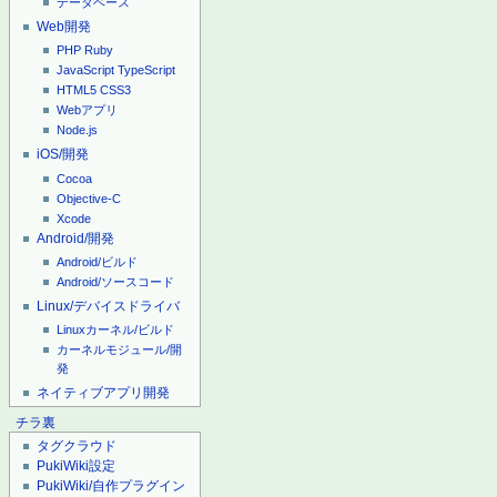
データベース
Web開発
PHP
Ruby
JavaScript
TypeScript
HTML5
CSS3
Webアプリ
Node.js
iOS/開発
Cocoa
Objective-C
Xcode
Android/開発
Android/ビルド
Android/ソースコード
Linux/デバイスドライバ
Linuxカーネル/ビルド
カーネルモジュール/開
発
ネイティブアプリ開発
チラ裏
タグクラウド
PukiWiki設定
PukiWiki/自作プラグイン