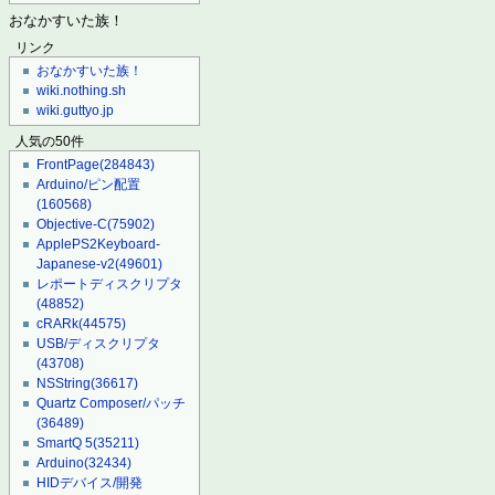
おなかすいた族！
リンク
おなかすいた族！
wiki.nothing.sh
wiki.guttyo.jp
人気の50件
FrontPage
(284843)
Arduino/ピン配置
(160568)
Objective-C
(75902)
ApplePS2Keyboard-
Japanese-v2
(49601)
レポートディスクリプタ
(48852)
cRARk
(44575)
USB/ディスクリプタ
(43708)
NSString
(36617)
Quartz Composer/パッチ
(36489)
SmartQ 5
(35211)
Arduino
(32434)
HIDデバイス/開発