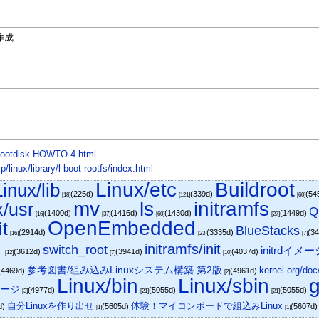
作成
s/Bootdisk-HOWTO-4.html
linux/library/l-boot-rootfs/index.html
Linux/etc
Buildroot
Linux/lib
(225d)
(339d)
(54
[18]
[121]
[60]
mv
ls
initramfs
x/usr
Q
(1400d)
(1416d)
(1430d)
(1449d)
[16]
[37]
[60]
[27]
OpenEmbedded
it
BlueStacks
(2914d)
(3335d)
(3
[16]
[23]
[7]
ス
initramfs/init
switch_root
initrdイメ
(3612d)
(3941d)
(4037d)
[12]
[7]
[10]
参考図書/組み込みLinuxシステム構築 第2版
kernel.org/doc
(4469d)
(4961d)
[2]
Linux/bin
Linux/sbin
g
メージ
(4977d)
(5055d)
(5055d)
[3]
[21]
[21]
自分Linuxを作り出せ
体験！マイコンボードで組込みLinux
d)
(5605d)
(5607d
[1]
[1]