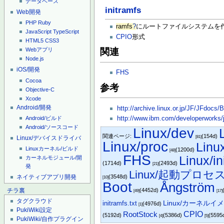
データベース
initramfs
Web開発
PHP
Ruby
ramfs
?
にルートファイルシステムを
JavaScript
TypeScript
CPIO
形式
HTML5
CSS3
Webアプリ
関連
Node.js
iOS/開発
FHS
Cocoa
参考
Objective-C
Xcode
Android/開発
http://archive.linux.or.jp/JF/JFdoc
http://www.ibm.com/developerworks/jp/
Android/ビルド
Android/ソースコード
Linux/dev
関連ページ:
(154d)
Linux/デバイスドライバ
[81]
Linux/proc
Linu
Linuxカーネル/ビルド
(1200d)
[48]
FHS
Linux/in
カーネルモジュール/開
(1714d)
(2493d)
[21]
発
Linux/起動プロセ
ネイティブアプリ開発
(3548d)
[10]
Boot
Ångström
(4452d)
チラ裏
[49]
[17]
タグクラウド
Linux/カーネルイ
initramfs.txt
(4976d)
[1]
PukiWiki設定
RootStock
CPIO
(5192d)
(5386d)
(5595
[4]
[5]
PukiWiki/自作プラグイン