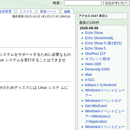
検索：
名前変更
リファラ
新規ページ
編集
アクセス:3147 本日:1
最終更新:2015-10-22 (木) 05:17:42 (3941d)
最新の100件
2026-08-06
Echo Show
Echo Show/root化
Echo Show 5 (第1世代)
Echo Show 5
OnePlus 15T
ux システムをサポートするために必要なもの
タブレット/防水
ux システムを実行することはできませ
Helio G99
Dimensity 6300
dtab
d-51C
tokkyo/メモ/Android
ためディスクには Linux システ ムに
Windows/イベントビュー
アー
Windows/イベントログ
Get-WinEvent
Windows/イベントビュー
アー/Windowsロ
グ/Application
Windows/イベントビュー