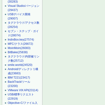
(30283)
Visual Studio/バージョン
(29437)
USBデバイス開発
(29007)
タグクラウド/アクセス数
(28254)
セブン・ステップ・ガイ
ド
(28074)
IndivBox.key
(27574)
MFC/クラス
(26672)
MoinMoin
(26083)
BitBake
(25838)
タグクラウド/内部被リン
ク数
(25712)
smile.world
(24520)
Android/ディレクトリ構
成
(23683)
IBM T221
(23417)
BackTrack/ツール
(23200)
VMware VIX API
(23114)
USB/標準リクエスト
(22919)
Objective-C/ファイル入