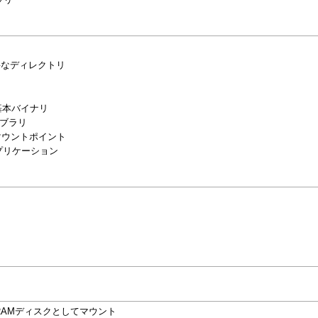
ラリ
必要なディレクトリ
基本バイナリ
イブラリ
マウントポイント
プリケーション
AMディスクとしてマウント