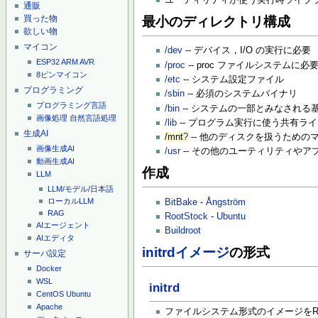
ユーティリティが使う実行時ライブ
通販
買った物
最小のディレクトリ構成
欲しい物
マイコン
/dev
-- デバイス，I/O の実行に必要
ESP32
ARM
AVR
/proc
-- proc ファイルシステムに
8ピンマイコン
/etc
-- システム設定ファイル
プログラミング
/sbin
-- 必須のシステムバイナリ
プログラミング言語
/bin
-- システムの一部とみなされる
画像処理
自然言語処理
/lib
-- プログラム実行に使う共有ラ
生成AI
/mnt
?
-- 他のディスクを扱うための
画像生成AI
/usr
-- その他のユーティリティやア
動画生成AI
作成
LLM
LLM/モデル/日本語
ローカルLLM
BitBake
-
Ångström
RAG
RootStock
-
Ubuntu
AIエージェント
Buildroot
AIエディタ
initrdイメージ
の形式
サーバ設定
Docker
WSL
initrd
CentOS
Ubuntu
Apache
ファイルシステム形式のイメージをR