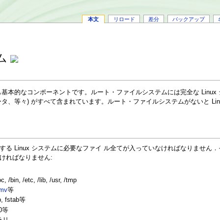
本文
リロード
差分
バックアップ
ム
の最も基本的なコンポーネントです。ルート・ファイルシステムには完全な Lin
タ、等々) がすべて含まれています。ルート・ファイルシステムがないと Lin
 Linux システムに必要なファイ ル全てが入っていなければなりません．その
ければなりません:
, /etc, /lib, /usr, /tmp
mv
等
 fstab等
d0等