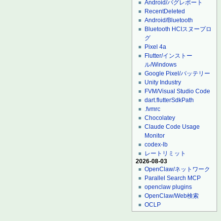
Android/バグレポート
RecentDeleted
Android/Bluetooth
Bluetooth HCIスヌープロ
グ
Pixel 4a
Flutter/インストー
ル/Windows
Google Pixel/バッテリー
Unity Industry
FVM/Visual Studio Code
dart.flutterSdkPath
.fvmrc
Chocolatey
Claude Code Usage
Monitor
codex-lb
レートリミット
2026-08-03
OpenClaw/ネットワーク
Parallel Search MCP
openclaw plugins
OpenClaw/Web検索
OCLP