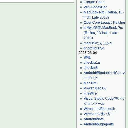
Claude Code
Win-CodexBar
MacBook Pro (Retina, 13-
inch, Late 2013)
OpenCore Legacy Patcher
tokkyo/設定/MacBook Pro
(Retina, 13-inch, Late
2013)
macOS/なんとかd
photolibraryd
2026-08-04
退職
checkra1n
checkm8
Android/Bluetooth HCIスヌ
ープログ
Mac Pro
Power Mac G5
FireWire
Visual Studio Code/デバッ
グコンソール
Wireshark/Bluetooth
Wireshark/使い方
Android/data
Android/bugreports