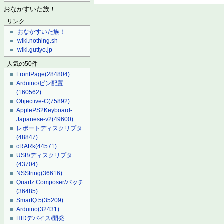
おなかすいた族！
リンク
おなかすいた族！
wiki.nothing.sh
wiki.guttyo.jp
人気の50件
FrontPage
(284804)
Arduino/ピン配置
(160562)
Objective-C
(75892)
ApplePS2Keyboard-
Japanese-v2
(49600)
レポートディスクリプタ
(48847)
cRARk
(44571)
USB/ディスクリプタ
(43704)
NSString
(36616)
Quartz Composer/パッチ
(36485)
SmartQ 5
(35209)
Arduino
(32431)
HIDデバイス/開発