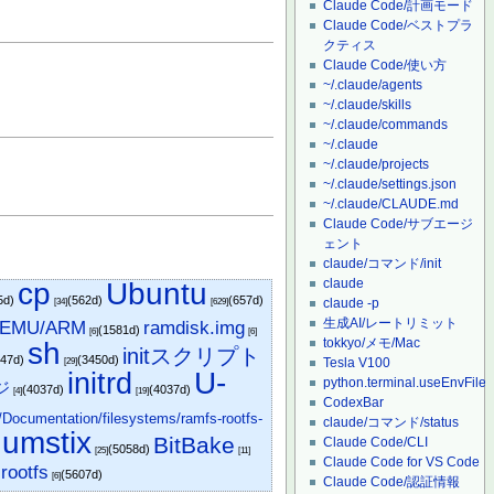
Claude Code/計画モード
Claude Code/ベストプラ
クティス
Claude Code/使い方
~/.claude/agents
~/.claude/skills
~/.claude/commands
~/.claude
~/.claude/projects
~/.claude/settings.json
~/.claude/CLAUDE.md
Claude Code/サブエージ
ェント
claude/コマンド/init
claude
cp
Ubuntu
5d)
(562d)
(657d)
claude -p
[34]
[629]
生成AI/レートリミット
EMU/ARM
ramdisk.img
(1581d)
[6]
[6]
tokkyo/メモ/Mac
sh
initスクリプト
447d)
(3450d)
Tesla V100
[29]
initrd
U-
python.terminal.useEnvFile
ージ
(4037d)
(4037d)
[4]
[19]
CodexBar
/Documentation/filesystems/ramfs-rootfs-
claude/コマンド/status
umstix
BitBake
Claude Code/CLI
(5058d)
[25]
[11]
Claude Code for VS Code
rootfs
)
(5607d)
[6]
Claude Code/認証情報