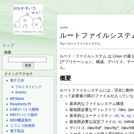
rootfs
ルートファイルシステ
Top
/ ルートファイルシステム
トップ
検索
ルート・ファイルシステム は Linux 
(アプリケーション、構成、デバイス、デー
ん。
クイックアクセス
概要
電子工作
プロトタイピング
ルートファイルシステムには，完全に動作する
Arduino
とって必要最小限のファイルが入っていな
M5Stack
基本的なファイルシステム構造
Raspberry Pi
USBデバイス開発
最低限必要なディレクトリ: /dev, /proc, /bin
HIDデバイス製作
基本的なユーティリティ:
sh
,
ls
,
cp
,
MIDI機器製作
最低限必要な設定ファイル: rc, inittab,
ニコニコ技術部
デバイス: /dev/hd*, /dev/tty*, /dev/f
電子部品