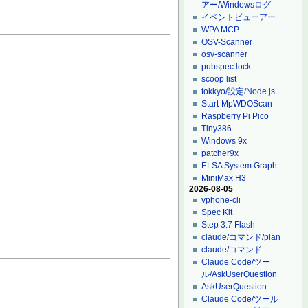
アー/Windowsログ
イベントビューアー
WPA MCP
OSV-Scanner
osv-scanner
pubspec.lock
scoop list
tokkyo/設定/Node.js
Start-MpWDOScan
Raspberry Pi Pico
Tiny386
Windows 9x
patcher9x
ELSA System Graph
MiniMax H3
2026-08-05
vphone-cli
Spec Kit
Step 3.7 Flash
claude/コマンド/plan
claude/コマンド
Claude Code/ツー
ル/AskUserQuestion
AskUserQuestion
Claude Code/ツール