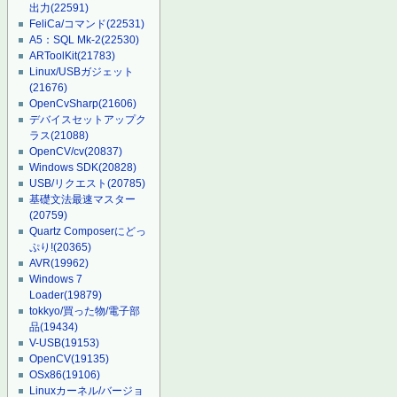
出力
(22591)
FeliCa/コマンド
(22531)
A5：SQL Mk-2
(22530)
ARToolKit
(21783)
Linux/USBガジェット
(21676)
OpenCvSharp
(21606)
デバイスセットアップク
ラス
(21088)
OpenCV/cv
(20837)
Windows SDK
(20828)
USB/リクエスト
(20785)
基礎文法最速マスター
(20759)
Quartz Composerにどっ
ぷり!
(20365)
AVR
(19962)
Windows 7
Loader
(19879)
tokkyo/買った物/電子部
品
(19434)
V-USB
(19153)
OpenCV
(19135)
OSx86
(19106)
Linuxカーネル/バージョ